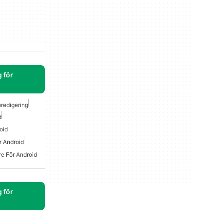
 för
redigering
d
oid
r Android
re För Android
 för