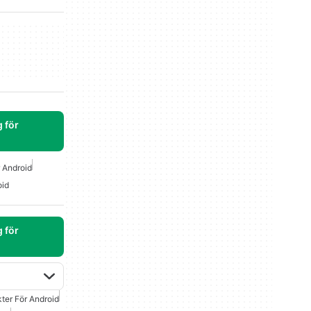
 för
r Android
oid
 för
ter För Android