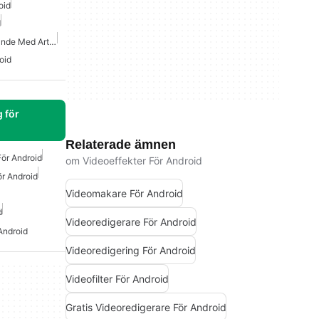
oid
d
Appar För Innehållsskapande Med Artificiell Intelligens
oid
 för
Relaterade ämnen
För Android
om Videoeffekter För Android
r Android
Videomakare För Android
d
Videoredigerare För Android
Android
Videoredigering För Android
Videofilter För Android
Gratis Videoredigerare För Android