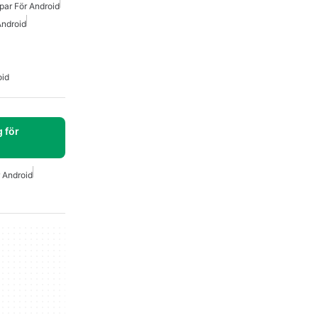
par För Android
Android
oid
 för
r Android