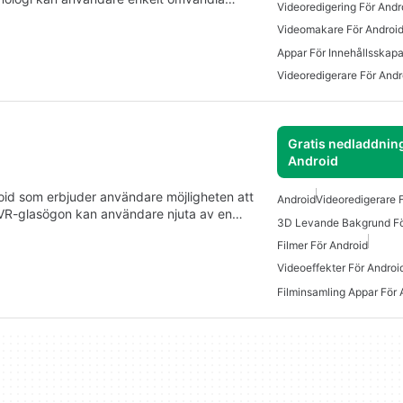
Videoredigering För Andr
Videomakare För Androi
Videoredigerare För Andr
Gratis nedladdning
Android
roid som erbjuder användare möjligheten att
Android
Videoredigerare 
VR-glasögon kan användare njuta av en…
3D Levande Bakgrund Fö
Filmer För Android
Videoeffekter För Androi
Filminsamling Appar För 