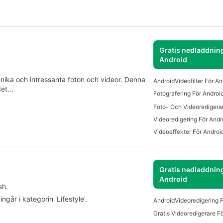
Gratis nedladdning
Android
nika och intressanta foton och videor. Denna
Android
Videofilter För A
 det…
Fotografering För Androi
Foto- Och Videoredigera
Videoredigering För Andr
Videoeffekter För Androi
Gratis nedladdning
Android
sh.
går i kategorin 'Lifestyle'.
Android
Videoredigering 
Gratis Videoredigerare F