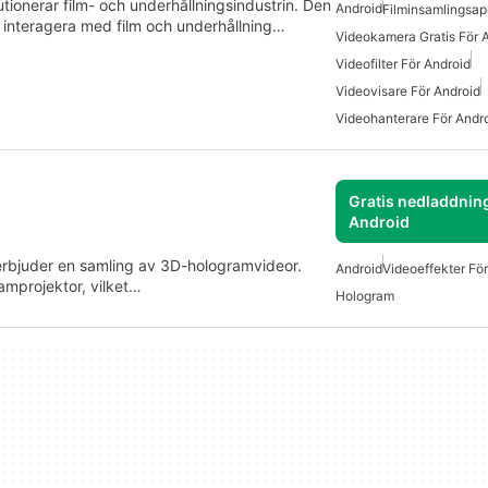
utionerar film- och underhållningsindustrin. Den
Android
Filminsamlingsap
 interagera med film och underhållning…
Videokamera Gratis För 
Videofilter För Android
Videovisare För Android
Videohanterare För Andr
Gratis nedladdning
Android
rbjuder en samling av 3D-hologramvideor.
Android
Videoeffekter Fö
amprojektor, vilket…
Hologram