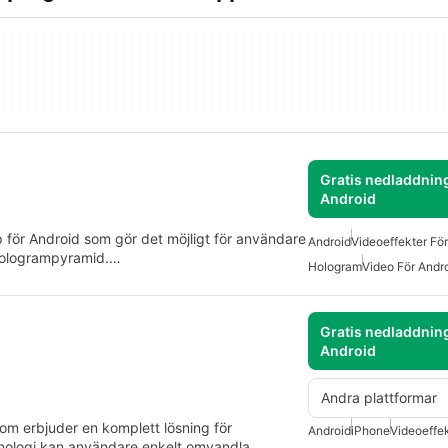
Gratis nedladdning
Android
p för Android som gör det möjligt för användare
Android
Videoeffekter Fö
 hologrampyramid.…
Hologram
Video För Andr
Gratis nedladdning
Android
Andra plattformar
om erbjuder en komplett lösning för
Android
iPhone
Videoeffek
knologi kan användare enkelt omvandla…