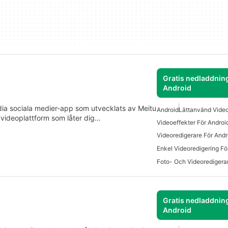
Gratis nedladdning
Android
dia sociala medier-app som utvecklats av Meitu
Android
Lättanvänd Video
 videoplattform som låter dig…
Videoeffekter För Androi
Videoredigerare För Andr
Enkel Videoredigering Fö
Foto- Och Videoredigera
Gratis nedladdning
Android