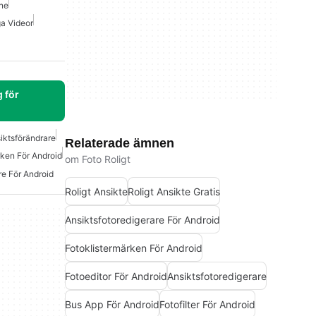
one
ga Videor
 för
iktsförändrare
Relaterade ämnen
rken För Android
om Foto Roligt
re För Android
Roligt Ansikte
Roligt Ansikte Gratis
Ansiktsfotoredigerare För Android
Fotoklistermärken För Android
Fotoeditor För Android
Ansiktsfotoredigerare
Bus App För Android
Fotofilter För Android