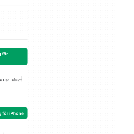
 för
u Har Tråkigt
g för iPhone