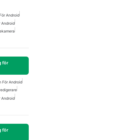
För Android
r Android
iekamera
 för
n För Android
redigerare
r Android
 för