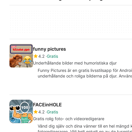
funny pictures
4.2
Gratis
Underhållande bilder med humoristiska djur
Funny Pictures är en gratis livsstilsapp för And
underhållande och roliga bilderna på djur. Anvä
FACEinHOLE
4.2
Gratis
Gratis rolig foto- och videoredigerare
Vänd dig själv och dina vänner till en hel mäng
fotoredigeraren. Välj helt enkelt en av de tusenta