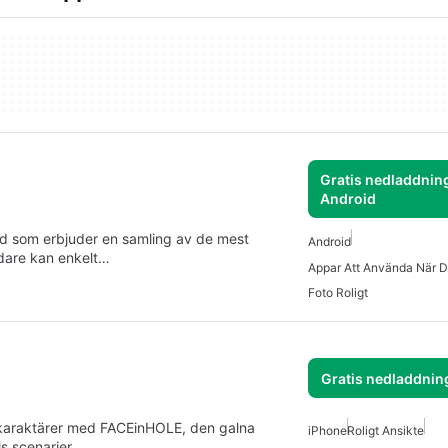
Gratis nedladdning
Android
roid som erbjuder en samling av de mest
Android
ndare kan enkelt…
Appar Att Använda När D
Foto Roligt
Gratis nedladdnin
d karaktärer med FACEinHOLE, den galna
iPhone
Roligt Ansikte
ls scenarier,…