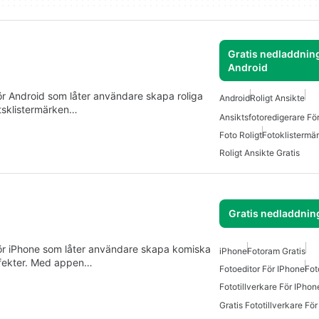
Gratis nedladdning
Android
ör Android som låter användare skapa roliga
Android
Roligt Ansikte
ktsklistermärken…
Ansiktsfotoredigerare Fö
Foto Roligt
Fotoklistermä
Roligt Ansikte Gratis
Gratis nedladdnin
ör iPhone som låter användare skapa komiska
iPhone
Fotoram Gratis
effekter. Med appen…
Fotoeditor För IPhone
Fot
Fototillverkare För IPhon
Gratis Fototillverkare Fö