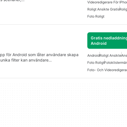
Videoredigerare För IPh
Roligt Ansikte Gratis
Roli
Foto Roligt
Gratis nedladdning
Android
app för Android som låter användare skapa
Android
Roligt Ansikte
Ans
 unika filter kan användare…
Foto Roligt
Fotoklistermä
Foto- Och Videoredigera