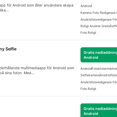
 app för Android som låter användare skapa
Android
olika…
Kamera Foto Redigerare 
Ansiktsfotoredigerare Fö
Roligt Ansikte Gratis
Self
Foto Roligt
y Selfie
Gratis nedladdning
Android
derhållande multimediaapp för Android som
Android
Fotoklistermärke
r på sina foton. Med…
Selfiekamera
Ansiktsfoto
Ansiktsfotoredigerare Fö
Foto Roligt
Gratis nedladdning
Android