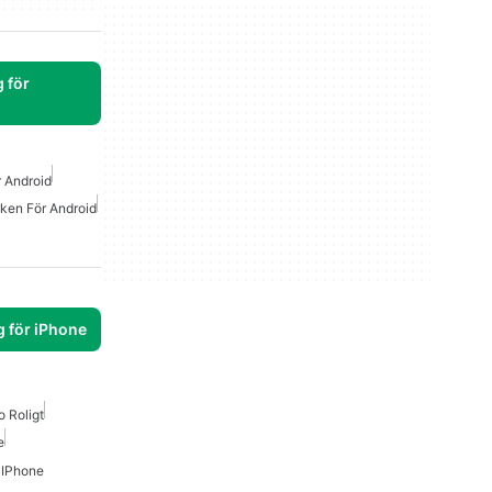
 för
r Android
rken För Android
g för iPhone
o Roligt
e
r IPhone