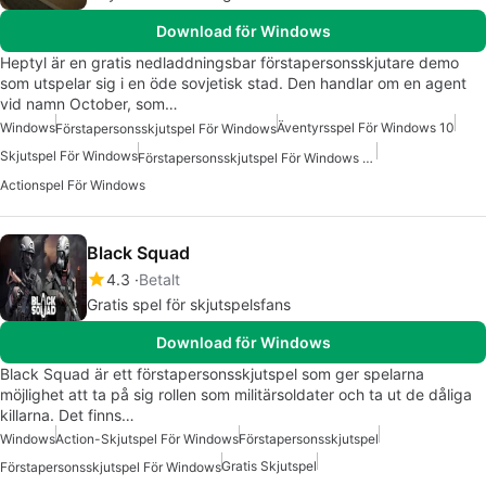
Download för Windows
Heptyl är en gratis nedladdningsbar förstapersonsskjutare demo
som utspelar sig i en öde sovjetisk stad. Den handlar om en agent
vid namn October, som…
Windows
Äventyrsspel För Windows 10
Förstapersonsskjutspel För Windows
Skjutspel För Windows
Förstapersonsskjutspel För Windows 10
Actionspel För Windows
Black Squad
4.3
Betalt
Gratis spel för skjutspelsfans
Download för Windows
Black Squad är ett förstapersonsskjutspel som ger spelarna
möjlighet att ta på sig rollen som militärsoldater och ta ut de dåliga
killarna. Det finns…
Windows
Action-Skjutspel För Windows
Förstapersonsskjutspel
Gratis Skjutspel
Förstapersonsskjutspel För Windows