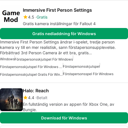
Immersive First Person Settings
4.5
Gratis
Gratis kamera inställningar för Fallout 4
Gratis nedladdning för Windows
Immersive First Person Settings ändrar i-spelet, tredje person
kamera vy till en mer realistisk, sann förstapersonsupplevelse.
Förbättrad 3rd Person Camera är ett bra, gratis…
Windows
Förstapersonsskjutspel För Windows
Förstapersonsskjutspel
Förstapersonsskjutspel För Windows 10
Förstapersonsspel För Windows
Förstapersonsskjutspel Gratis För Windows
Halo: Reach
4.4
Betalt
En fullständig version av appen för Xbox One, av
Bungie.
Download för Windows