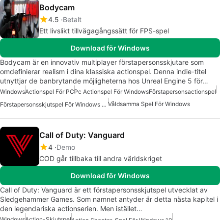
Bodycam
4.5
Betalt
Ett livslikt tillvägagångssätt för FPS-spel
Download för Windows
Bodycam är en innovativ multiplayer förstapersonsskjutare som
omdefinierar realism i dina klassiska actionspel. Denna indie-titel
utnyttjar de banbrytande möjligheterna hos Unreal Engine 5 för…
Windows
Actionspel För PC
Pc Actionspel För Windows
Förstapersonsactionspel
Våldsamma Spel För Windows
Förstapersonsskjutspel För Windows 10
Call of Duty: Vanguard
4
Demo
COD går tillbaka till andra världskriget
Download för Windows
Call of Duty: Vanguard är ett förstapersonsskjutspel utvecklat av
Sledgehammer Games. Som namnet antyder är detta nästa kapitel i
den legendariska actionserien. Men istället…
Windows
Action-Skjutspel