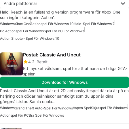
Andra plattformar
Halo: Reach är en fullständig version programvara för Xbox One,
som ingår i kategorin 'Action'.
Windows
Xbox One
Actionspel För Windows 10
Halo-Spel För Windows 7
Pc Actionspel För Windows
Spel För PC För Windows
Action Shooter-Spel För Windows 10
Postal: Classic And Uncut
4.2
Betalt
Ett mycket våldsamt spel för att utmana de tidiga GTA-
spelen
Download för Windows
Postal: Classic And Uncut är ett 2D-actionskyttespel där du är på en
härjning och dödar människor samtidigt som du uppnår dina
gångmålslistor. Samla coola…
Windows
Vapen Spel
Skjutspel För Windows
Grand Theft Auto-Spel För Windows
Actionspel För PC
Bra Spel För Windows