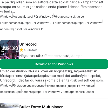
Ta på dig rollen som en elitföre detta soldat när de kämpar för att
stoppa en skum organisations onda planer i denna förstapersons
virtuella…
Windows
Actionskjutspel För Windows 7
Förstapersonsskjutspel
Förstapersonsskjutspel För Windows 10
Förstapersonsskjutspel För Windows
Action Skjutspel För Windows 11
Unrecord
4
Betalt
Högst realistisk förstapersonsskjutarspel
Download för Windows
Utvecklarstudion DRAMA lovar en höginsatsig, hyperrealistisk
förstapersonsskjutarspelupplevelse med det actionfyllda spelet,
Unrecord. I det får du vara i skorna på en taktisk polisofficer som…
Windows
Förstapersonsactionspel
Förstapersonsskjutspel För Windows
Realistiska Spel
Actionskjutspel För Windows 7
Förstapersonsskjutspel
Bullet Force Multiplayеr