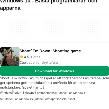
Windows 10 - Bästa programvaran och
apparna
Shoot`Em Down: Shooting game
4.5
Betalt
Coolt spel för skyttefans
Download för Windows
Shoot `Em Down: Skjutningsspel är ett förstapersonsskjutarspel som
ger spelarna gott om eldkraft att använda för att ta ner sina
motståndare. Spelet har två…
Windows
Action-Skjutspel
Förstapersonsskjutspel För Windows
Skjutspel För Windows
Skjutspel
Förstapersonsskjutspel