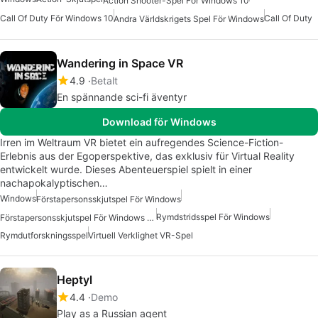
Action Shooter-Spel För Windows 10
Call Of Duty För Windows 10
Call Of Duty
Andra Världskrigets Spel För Windows
Wandering in Space VR
4.9
Betalt
En spännande sci-fi äventyr
Download för Windows
Irren im Weltraum VR bietet ein aufregendes Science-Fiction-
Erlebnis aus der Egoperspektive, das exklusiv für Virtual Reality
entwickelt wurde. Dieses Abenteuerspiel spielt in einer
nachapokalyptischen…
Windows
Förstapersonsskjutspel För Windows
Rymdstridsspel För Windows
Förstapersonsskjutspel För Windows 10
Rymdutforskningsspel
Virtuell Verklighet VR-Spel
Heptyl
4.4
Demo
Play as a Russian agent