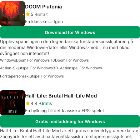
DOOM Plutonia
5
Betalt
En klassiker... Igen
Download för Windows
Upplev spänningen i den legendariska förstapersonsskjutaren på
din moderna Windows-dator eller Windows-mobil, nu med ökad
svårighet och intensitet!
Windows
Doom För Windows 10
Doom För Windows
Action-Skjutspel För Windows
3D-Actionspel För Windows
Förstapersonsskjutspel För Windows
Half-Life: Brutal Half-Life Mod
4.4
Gratis
En hyllning till det klassiska FPS-spelet
Gratis nedladdning för Windows
Half-Life: Brutal Half-Life Mod är ett gratis spelverktyg utvecklat av
zoonyarts för ett av dina favoritklassiska förstapersonsskjutspel,