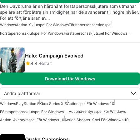
Den Oavbrutna är en hårdhänt förstapersonsskjutare som utmanar
spelare att förbättra sin smidighet när de avancerar till högre nivåer.
För att förtjäna äran av…
Windows
Action-Skjutspel För Windows
Förstapersonsactionspel
Förstapersonsskjutspel För Windows
Förstapersonsskjutspel För Windows 10
Halo: Campaign Evolved
4.4
Betalt
Download för Windows
Andra plattformar
Windows
PlayStation 5
Xbox Series X|S
Actionspel För Windows 10
Actionäventyrsspel För Windows
Förstapersonsskjutspel För Windows 10
Action-Äventyrsspel För Windows 10
Action Shooter-Spel För Windows 10
Quake Champions