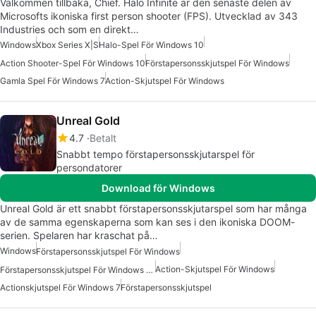
Välkommen tillbaka, Chief. Halo Infinite är den senaste delen av
Microsofts ikoniska first person shooter (FPS). Utvecklad av 343
Industries och som en direkt…
Windows
Xbox Series X|S
Halo-Spel För Windows 10
Action Shooter-Spel För Windows 10
Förstapersonsskjutspel För Windows
Gamla Spel För Windows 7
Action-Skjutspel För Windows
Unreal Gold
4.7
Betalt
Snabbt tempo förstapersonsskjutarspel för
persondatorer
Download för Windows
Unreal Gold är ett snabbt förstapersonsskjutarspel som har många
av de samma egenskaperna som kan ses i den ikoniska DOOM-
serien. Spelaren har kraschat på…
Windows
Förstapersonsskjutspel För Windows
Action-Skjutspel För Windows
Förstapersonsskjutspel För Windows 10
Actionskjutspel För Windows 7
Förstapersonsskjutspel