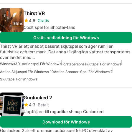
Thirst VR
4.6
Gratis
Coolt spel för Shooter-fans
Gratis nedladdning för Windows
Thirst VR är ett snabbt baserat skjutspel som äger rum i en
futuristisk och torr mark. Det enda tillgängliga vattnet transporteras
över landet med…
Windows
3D-Actionspel För Windows
Förstapersonsskjutspel För Windows
Action Skjutspel För Windows 10
Action Shooter-Spel För Windows 7
Skjutspel För Windows
Gunlocked 2
4.3
Betalt
Uppföljare till roguelike shmup Gunlocked
Download för Windows
Gunlocked 2 är ett premium actionspel för PC utvecklat av