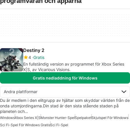
programvaran och apparna
Destiny 2
4
Gratis
En fullständig version av programmet för Xbox Series
X|S, av Vicarious Visions.
Gratis nedladdning för Windows
Andra plattformar
Du är medlem i den elitgrupp av hjältar som skyddar världen från de
onda utomjordingarna.Din stad är den sista stående staden på
planeten och…
Windows
Xbox Series X|S
Monster Hunter-Spel
Spelpaket
Skjutspel För Windows
Sci Fi-Spel För Windows Gratis
Sci Fi-Spel