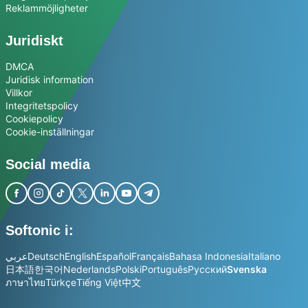
Reklammöjligheter
Juridiskt
DMCA
Juridisk information
Villkor
Integritetspolicy
Cookiepolicy
Cookie-inställningar
Social media
Softonic i:
عربي
Deutsch
English
Español
Français
Bahasa Indonesia
Italiano
日本語
한국어
Nederlands
Polski
Português
Русский
Svenska
ภาษาไทย
Türkçe
Tiếng Việt
中文