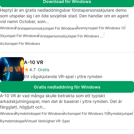
Download för Windows
Heptyl är en gratis nedladdningsbar förstapersonsskjutare demo
som utspelar sig i en öde sovjetisk stad. Den handlar om en agent
vid namn October, som…
Windows
Äventyrsspel För Windows 10
Förstapersonsskjutspel För Windows
Skjutspel För Windows
Förstapersonsskjutspel För Windows 10
Actionspel För Windows
A-10 VR
4.7
Gratis
Ett vågskjutande VR-spel i yttre rymden
Gratis nedladdning för Windows
A-10 VR är vad många skulle betrakta som ett typiskt
arkadskjutningsspel, men det är baserat i yttre rymden. Det är
färgglatt, högljutt och…
Windows
Rymdstridsspel För Windows
Actionspel För Windows 10
Rymdskjutspel
Rymdstridsspel
Virtuell Verklighet VR-Spel