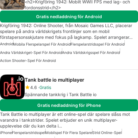
<h2>Krigföring 1942: Mobilt WWII FPS med lag- och
fordonsstrid</h2>
Gratis nedladdning för Android
Krigföring 1942: Online Shooter, från Mosaic Games LLC, placerar
spelare på andra världskrigets frontlinjer som en mobil
förstapersonsskjutare med fokus på lagkamp. Spelet arrangerar…
Android
Mobila Flerspelarspel För Android
Flerspelarstridsspel För Android
Andra Världskriget-Spel För Android
Andra Världskrigsspel För Android
Action Shooter-Spel För Android
Tank battle io multiplayer
4.6
Gratis
Spännande tankkrig i Tank Battle io
Gratis nedladdning för iPhone
Tank Battle io multiplayer är ett online-spel där spelare slåss mot
varandra i tankstrider. Spelet erbjuder en unik multiplayer-
upplevelse där du kan delta i…
iPhone
Flerspelarstridsspel
Mobilspel För Flera Spelare
Strid Online-Spel