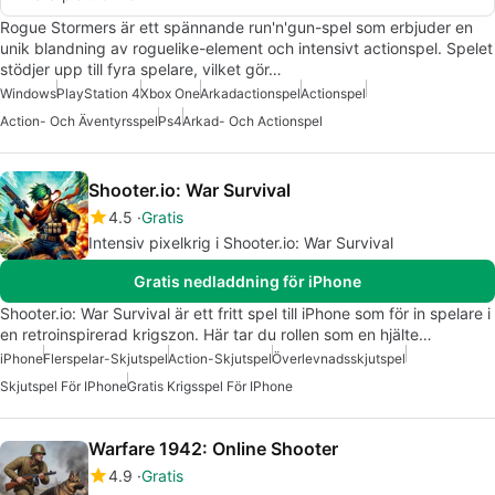
Rogue Stormers är ett spännande run'n'gun-spel som erbjuder en
unik blandning av roguelike-element och intensivt actionspel. Spelet
stödjer upp till fyra spelare, vilket gör…
Windows
PlayStation 4
Xbox One
Arkadactionspel
Actionspel
Action- Och Äventyrsspel
Ps4
Arkad- Och Actionspel
Shooter.io: War Survival
4.5
Gratis
Intensiv pixelkrig i Shooter.io: War Survival
Gratis nedladdning för iPhone
Shooter.io: War Survival är ett fritt spel till iPhone som för in spelare i
en retroinspirerad krigszon. Här tar du rollen som en hjälte…
iPhone
Flerspelar-Skjutspel
Action-Skjutspel
Överlevnadsskjutspel
Skjutspel För IPhone
Gratis Krigsspel För IPhone
Warfare 1942: Online Shooter
4.9
Gratis