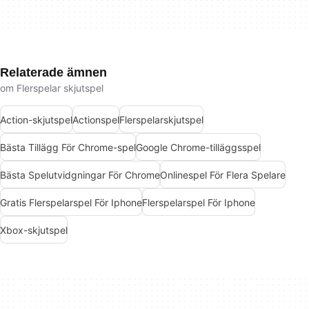
Relaterade ämnen
om Flerspelar skjutspel
Action-skjutspel
Actionspel
Flerspelarskjutspel
Bästa Tillägg För Chrome-spel
Google Chrome-tilläggsspel
Bästa Spelutvidgningar För Chrome
Onlinespel För Flera Spelare
Gratis Flerspelarspel För Iphone
Flerspelarspel För Iphone
Xbox-skjutspel