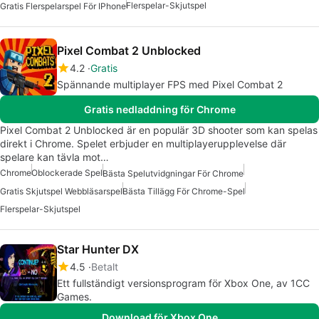
Flerspelar-Skjutspel
Gratis Flerspelarspel För IPhone
Pixel Combat 2 Unblocked
4.2
Gratis
Spännande multiplayer FPS med Pixel Combat 2
Gratis nedladdning för Chrome
Pixel Combat 2 Unblocked är en populär 3D shooter som kan spelas
direkt i Chrome. Spelet erbjuder en multiplayerupplevelse där
spelare kan tävla mot…
Chrome
Oblockerade Spel
Bästa Spelutvidgningar För Chrome
Gratis Skjutspel Webbläsarspel
Bästa Tillägg För Chrome-Spel
Flerspelar-Skjutspel
Star Hunter DX
4.5
Betalt
Ett fullständigt versionsprogram för Xbox One, av 1CC
Games.
Download för Xbox One