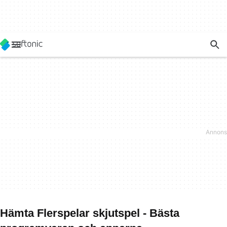
Hämta Flerspelar skjutspel - Bästa