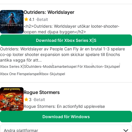
Outriders: Worldslayer
4.1
Betalt
<h2>Outriders: Worldslayer utökar looter-shooter-
loopen med djupa byggen</h2>
Download för Xbox Series X|S
Outriders: Worldslayer av People Can Fly är en brutal 1-3 spelare
co-op looter shooter expansion som skickar spelare till Enochs
antika vagga för att…
Xbox Series X|S
Outriders-Mods
Samarbetsspel För Xbox
Action-Skjutspel
Xbox One Flerspelarspel
Xbox-Skjutspel
Rogue Stormers
3
Betalt
Rogue Stormers: En actionfylld upplevelse
Download för Windows
Andra plattformar