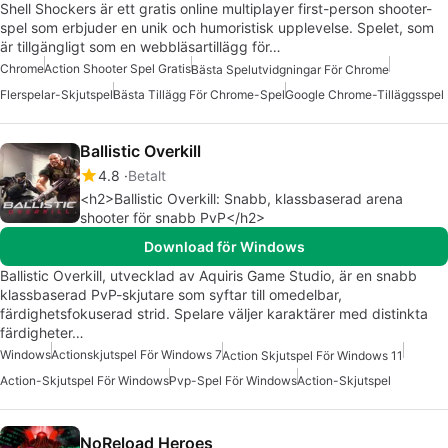
Shell Shockers är ett gratis online multiplayer first-person shooter-
spel som erbjuder en unik och humoristisk upplevelse. Spelet, som
är tillgängligt som en webbläsartillägg för…
Chrome
Action Shooter Spel Gratis
Bästa Spelutvidgningar För Chrome
Flerspelar-Skjutspel
Bästa Tillägg För Chrome-Spel
Google Chrome-Tilläggsspel
Ballistic Overkill
4.8
Betalt
<h2>Ballistic Overkill: Snabb, klassbaserad arena
shooter för snabb PvP</h2>
Download för Windows
Ballistic Overkill, utvecklad av Aquiris Game Studio, är en snabb
klassbaserad PvP-skjutare som syftar till omedelbar,
färdighetsfokuserad strid. Spelare väljer karaktärer med distinkta
färdigheter…
Windows
Actionskjutspel För Windows 7
Action Skjutspel För Windows 11
Action-Skjutspel För Windows
Pvp-Spel För Windows
Action-Skjutspel
NoReload Heroes