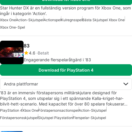
Star Hunter DX är en fullständig version program för Xbox One, som
ingår i kategorin 'Action'.
Xbox One
Action-Skjutspel
Actionspel
Kulregnsspel
Bästa Skjutspel Xbox One
Xbox One-Spel
83
4.6
Betalt
Engagerande flerspelaråtgärd i '83
Download för PlayStation 4
Andra plattformar
'83 är en immersiv förstapersons militärskjutare designad för
PlayStation 4, som utspelar sig i ett spännande Kalla-kriget-har-
blivit-hett-scenario. Med kapacitet för över 80 spelare fokuserar…
PlayStation 4
Xbox One
Förstapersonsactionspel
Action-Skjutspel
Förstapersonsskjutspel
Skjutspel Playstation
Flerspelar-Skjutspel