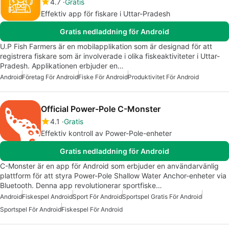
4.7
Gratis
Effektiv app för fiskare i Uttar-Pradesh
Gratis nedladdning för Android
U.P Fish Farmers är en mobilapplikation som är designad för att
registrera fiskare som är involverade i olika fiskeaktiviteter i Uttar-
Pradesh. Applikationen erbjuder en…
Android
Företag För Android
Fiske För Android
Produktivitet För Android
Official Power-Pole C-Monster
4.1
Gratis
Effektiv kontroll av Power-Pole-enheter
Gratis nedladdning för Android
C-Monster är en app för Android som erbjuder en användarvänlig
plattform för att styra Power-Pole Shallow Water Anchor-enheter via
Bluetooth. Denna app revolutionerar sportfiske…
Android
Fiskespel Android
Sport För Android
Sportspel Gratis För Android
Sportspel För Android
Fiskespel För Android