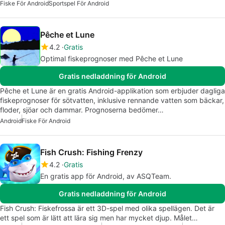
Fiske För Android
Sportspel För Android
Pêche et Lune
4.2
Gratis
Optimal fiskeprognoser med Pêche et Lune
Gratis nedladdning för Android
Pêche et Lune är en gratis Android-applikation som erbjuder dagliga
fiskeprognoser för sötvatten, inklusive rennande vatten som bäckar,
floder, sjöar och dammar. Prognoserna bedömer…
Android
Fiske För Android
Fish Crush: Fishing Frenzy
4.2
Gratis
En gratis app för Android, av ASQTeam.
Gratis nedladdning för Android
Fish Crush: Fiskefrossa är ett 3D-spel med olika spellägen. Det är
ett spel som är lätt att lära sig men har mycket djup. Målet…