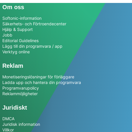
Om oss
Softonic-information
Säkerhets- och Förtroendecenter
Hjälp & Support
Jobb
Editorial Guidelines
Lägg till din programvara / app
Verktyg online
Reklam
Monetiseringslösningar för förläggare
Ladda upp och hantera din programvara
Programvarupolicy
Reklammöjligheter
Juridiskt
DMCA
Juridisk information
Villkor