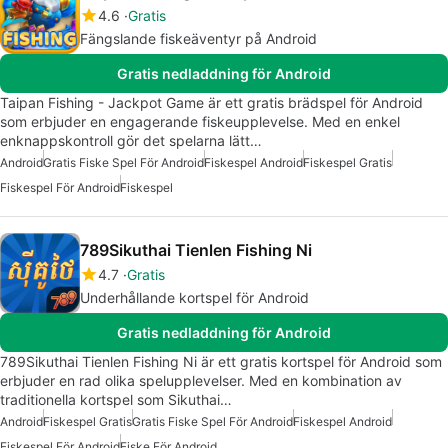
4.6
Gratis
Fängslande fiskeäventyr på Android
Gratis nedladdning för Android
Taipan Fishing - Jackpot Game är ett gratis brädspel för Android
som erbjuder en engagerande fiskeupplevelse. Med en enkel
enknappskontroll gör det spelarna lätt…
Android
Gratis Fiske Spel För Android
Fiskespel Android
Fiskespel Gratis
Fiskespel För Android
Fiskespel
789Sikuthai Tienlen Fishing Ni
4.7
Gratis
Underhållande kortspel för Android
Gratis nedladdning för Android
789Sikuthai Tienlen Fishing Ni är ett gratis kortspel för Android som
erbjuder en rad olika spelupplevelser. Med en kombination av
traditionella kortspel som Sikuthai…
Android
Fiskespel Gratis
Gratis Fiske Spel För Android
Fiskespel Android
Fiskespel För Android
Fiske För Android