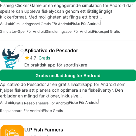
Fishing Clicker Game är en engagerande simulation för Android där
spelare kan uppleva fiskelyckan genom ett lättillgängligt
klickerformat. Med möjligheten att fånga ett brett…
Android
Fiske För Android
Simuleringsspel Gratis För Android
Simulator-Spel För Android
Simuleringsspel För Android
Fiskespel Gratis
Aplicativo do Pescador
4.7
Gratis
En praktisk app för sportfiskare
Gratis nedladdning för Android
Aplicativo do Pescador är en gratis livsstilsapp för Android som
hjälper fiskare att planera och optimera sina fiskeäventyr. Den
erbjuder en mängd funktioner, inklusive…
Android
Fiske För Android
Gratis Reseplanerare För Android
Resplanerare För Android
Fiske Gratis
U.P Fish Farmers