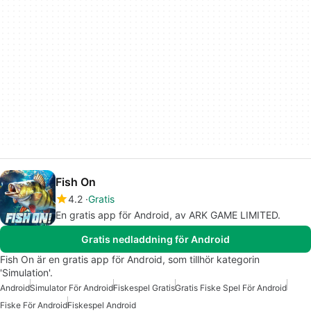
Fish On
4.2
Gratis
En gratis app för Android, av ARK GAME LIMITED.
Gratis nedladdning för Android
Fish On är en gratis app för Android, som tillhör kategorin
'Simulation'.
Android
Simulator För Android
Fiskespel Gratis
Gratis Fiske Spel För Android
Fiske För Android
Fiskespel Android