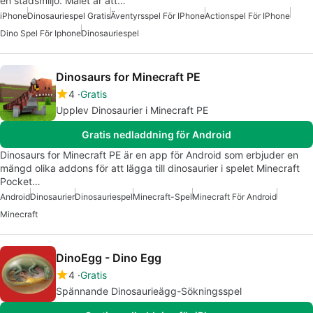
en stadsmiljö. Målet är att…
iPhone
Dinosauriespel Gratis
Äventyrsspel För IPhone
Actionspel För IPhone
Dino Spel För Iphone
Dinosauriespel
Dinosaurs for Minecraft PE
4
Gratis
Upplev Dinosaurier i Minecraft PE
Gratis nedladdning för Android
Dinosaurs for Minecraft PE är en app för Android som erbjuder en
mängd olika addons för att lägga till dinosaurier i spelet Minecraft
Pocket…
Android
Dinosaurier
Dinosauriespel
Minecraft-Spel
Minecraft För Android
Minecraft
DinoEgg - Dino Egg
4
Gratis
Spännande Dinosaurieägg-Sökningsspel