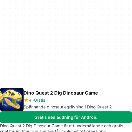
Dino Quest 2 Dig Dinosaur Game
4
Gratis
Spännande dinosauriegrävning i Dino Quest 2
Gratis nedladdning för Android
Dino Quest 2 Dig Dinosaur Game är ett underhållande och gratis
spel för Android där spelare får möjlighet att gräva upp