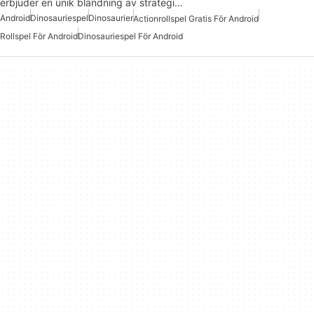
erbjuder en unik blandning av strategi…
Android
Dinosauriespel
Dinosaurier
Actionrollspel Gratis För Android
Rollspel För Android
Dinosauriespel För Android