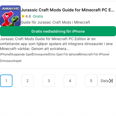
Jurassic Craft Mods Guide for Minecraft PC Edition
4.6
Gratis
Guide för Jurassic Craft Mods i Minecraft
Gratis nedladdning för iPhone
Jurassic Craft Mods Guide för Minecraft PC Edition är en
omfattande app som hjälper spelare att integrera dinosaurier i sina
Minecraft-världar. Genom att extrahera…
iPhone
Skapande Spel
Dinosaurier
Dino Spel För Iphone
Minecraft För IPhone
Dinosauriespel
1
2
3
4
5
Sista