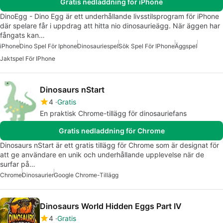
Gratis nedladdning för iPhone
DinoEgg - Dino Egg är ett underhållande livsstilsprogram för iPhone
där spelare får i uppdrag att hitta nio dinosaurieägg. När äggen har
fångats kan…
iPhone
Dino Spel För Iphone
Dinosauriespel
Sök Spel För IPhone
Äggspel
Jaktspel För IPhone
Dinosaurs nStart
4
Gratis
En praktisk Chrome-tillägg för dinosauriefans
Gratis nedladdning för Chrome
Dinosaurs nStart är ett gratis tillägg för Chrome som är designat för
att ge användare en unik och underhållande upplevelse när de
surfar på…
Chrome
Dinosaurier
Google Chrome-Tillägg
Dinosaurs World Hidden Eggs Part IV
4
Gratis