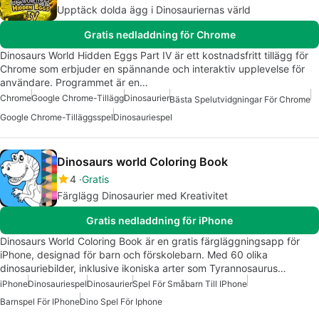
Upptäck dolda ägg i Dinosauriernas värld
Gratis nedladdning för Chrome
Dinosaurs World Hidden Eggs Part IV är ett kostnadsfritt tillägg för
Chrome som erbjuder en spännande och interaktiv upplevelse för
användare. Programmet är en…
Chrome
Google Chrome-Tillägg
Dinosaurier
Bästa Spelutvidgningar För Chrome
Google Chrome-Tilläggsspel
Dinosauriespel
Dinosaurs world Coloring Book
4
Gratis
Färglägg Dinosaurier med Kreativitet
Gratis nedladdning för iPhone
Dinosaurs World Coloring Book är en gratis färgläggningsapp för
iPhone, designad för barn och förskolebarn. Med 60 olika
dinosauriebilder, inklusive ikoniska arter som Tyrannosaurus…
iPhone
Dinosauriespel
Dinosaurier
Spel För Småbarn Till IPhone
Barnspel För IPhone
Dino Spel För Iphone