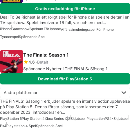
Gratis nedladdning för iPhone
Deal To Be Richest är ett roligt spel för iPhone där spelare deltar i en
TV-spelshow. Spelet involverar 16 fall, var och en med…
iPhone
Gameshow
Spelrum För Iphone
Affärssimuleringsspel För IPhone
Tycoonspel
Spännande Spel
The Finals: Season 1
4.6
Betalt
Spännande Nyheter i THE FINALS: Säsong 1
Download för PlayStation 5
Andra plattformar
THE FINALS: Säsong 1 erbjuder spelare en intensiv actionupplevelse
på Play Station 5. Denna första säsong, som lanserades den 7
december 2023, introducerar en…
PlayStation 5
Play Station 4
Xbox Series X|S
Skjutspel Playstation
PS4-Skjutspel
Ps4
Playstation 4 Spel
Spännande Spel