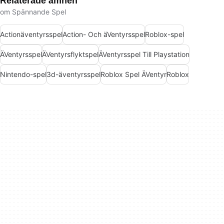
Relaterade ämnen
om Spännande Spel
Actionäventyrsspel
Action- Och äVentyrsspel
Roblox-spel
ÄVentyrsspel
ÄVentyrsflyktspel
ÄVentyrsspel Till Playstation
Nintendo-spel
3d-äventyrsspel
Roblox Spel ÄVentyr
Roblox