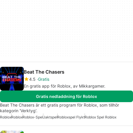
Beat The Chasers
4.5
Gratis
En gratis app för Roblox, av Mikkargamer.
Gratis nedladdning för Roblox
Beat The Chasers är ett gratis program för Roblox, som tillhör
kategorin 'Verktyg'.
Roblox
Roblox
Roblox-Spel
Jaktspel
Robloxspel Flykt
Roblox Spel Roblox