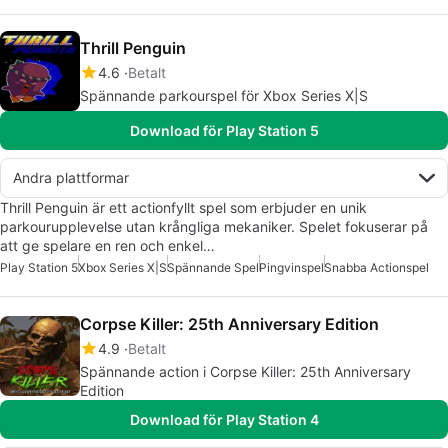
Thrill Penguin
4.6
Betalt
Spännande parkourspel för Xbox Series X|S
Download för Play Station 5
Andra plattformar
Thrill Penguin är ett actionfyllt spel som erbjuder en unik
parkourupplevelse utan krångliga mekaniker. Spelet fokuserar på
att ge spelare en ren och enkel…
Play Station 5
Xbox Series X|S
Spännande Spel
Pingvinspel
Snabba Actionspel
Corpse Killer: 25th Anniversary Edition
4.9
Betalt
Spännande action i Corpse Killer: 25th Anniversary
Edition
Download för Play Station 4