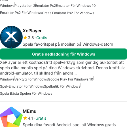
Windows
Playstation 2
Emulator Ps2
Emulator För Windows 10
Emulator Ps2 För Windows
Gratis Emulator Ps2 För Windows
XePlayer
3.8
Gratis
Spela favoritspel på mobilen på Windows-datorn
Gratis nedladdning för Windows
XePlayer är ett kostnadsfritt spelverktyg som ger dig auktoritet att
spela olika mobila spel på dina Windows-skrivbord. Denna kraftfulla
android-emulator, till skillnad från andra…
Windows
Verktyg För Windows
Google Play För Windows 10
Spel-Emulator För Windows
Spelbutik För Windows
Spela Bästa Spelen För Windows
MEmu
4.1
Gratis
Spela dina favorit Android-spel på Windows gratis