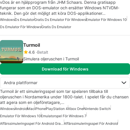
vDos är en hjälpprogram från JHM Schaars. Denna gratisapp
fungerar som en DOS-emulator och ersätter Windows NTVDM-
teknik. Den gör det möjligt att köra DOS-applikationer…
Windows
Ds Emulator
Gratis Ds Emulator För Windows
Emulator För Windows 10
Ds Emulator För Windows
Gratis Ds Emulator
Turmoil
4.6
Betalt
Simulera oljeruschen i Turmoil
Download för Windows
Andra plattformar
Turmoil är ett simuleringsspel som tar spelaren tillbaka till
oljeruschen i Nordamerika under 1800-talet. I spelet får du chansen
att agera som en oljeföretagare,…
Windows
Android
Mac
iPhone
PlayStation 4
Xbox One
Nintendo Switch
Emulator För Windows 10
Emulatorspel För Windows 7
Affärssimuleringsspel För Android Gratis
Affärssimuleringsspel För Android