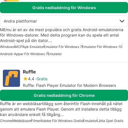
Gratis nedladdning för Windows
Andra plattformar
MEmu är en av de mest populära och gratis Android-emulatorerna
för Windows-datorer. Med detta program kan du spela ett antal
Android-spel på din dator.…
Windows
MCP
Apk Emulator
Emulator För Windows 7
Emulator För Windows 10
Android-Appar För Windows 7
Emulator
Ruffle
4.4
Gratis
Ruffle: Flash Player Emulator for Modern Browsers
Gratis nedladdning för Chrome
Ruffle är en webbläsartillägg som återinför Flash-innehåll på nätet
genom att emulera Flash Player. Genom att installera detta tillägg
kan användare enkelt få tillgång…
Chrome
Webbläsare
Filmer
Adobe För Windows Gratis
Emulator
Lätta Spel Gratis