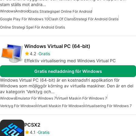
stam ställs mot andra…
Windows
Android
Gratis Strategispel Online För Android
Google Play För Windows 10
Clash Of Clans
Strategi För Android Gratis
Online Strategi Spel För Android Gratis
Windows Virtual PC (64-bit)
4.2
Gratis
Effektiv virtualisering med Windows Virtual PC
Gratis nedladdning för Windows
Windows Virtual PC (64-bit) är en kostnadsfri applikation för
Windows som möjliggör körning av virtuella maskiner. Den är en del
av kategorin 'Verktyg och…
Windows
Emulator För Windows 7
Virtuell Maskin För Windows 7
Verktyg För Windows
Virtuell Maskin För Windows
Virtualisering För Windows 7
PCSX2
4.1
Gratis