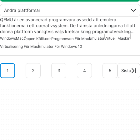
Andra plattformar
QEMU är en avancerad programvara avsedd att emulera
funktionerna i ett operativsystem. De främsta anledningarna till att
denna plattform vanligtvis väljs kretsar kring programutveckling…
Windows
Mac
Emulator
Virtuell Maskin
Öppen Källkod-Programvara För Mac
Virtualisering För Mac
Emulator För Windows 10
1
2
3
4
5
Sista