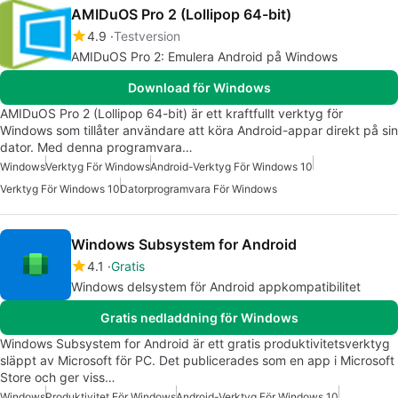
AMIDuOS Pro 2 (Lollipop 64-bit)
4.9
Testversion
AMIDuOS Pro 2: Emulera Android på Windows
Download för Windows
AMIDuOS Pro 2 (Lollipop 64-bit) är ett kraftfullt verktyg för
Windows som tillåter användare att köra Android-appar direkt på sin
dator. Med denna programvara…
Windows
Verktyg För Windows
Android-Verktyg För Windows 10
Verktyg För Windows 10
Datorprogramvara För Windows
Windows Subsystem for Android
4.1
Gratis
Windows delsystem för Android appkompatibilitet
Gratis nedladdning för Windows
Windows Subsystem for Android är ett gratis produktivitetsverktyg
släppt av Microsoft för PC. Det publicerades som en app i Microsoft
Store och ger viss…
Windows
Produktivitet För Windows
Android-Verktyg För Windows 10