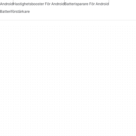
Android
Hastighetsbooster För Android
Batterisparare För Android
Batteriförstärkare