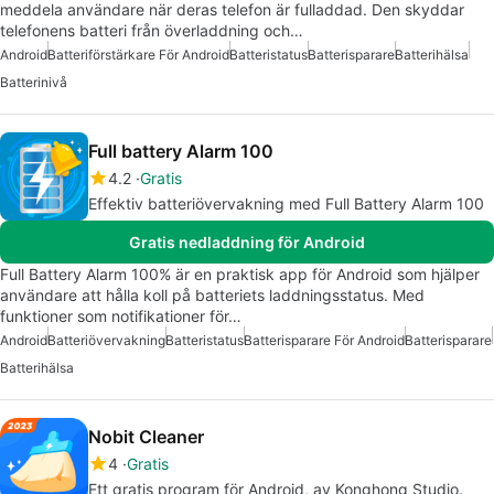
meddela användare när deras telefon är fulladdad. Den skyddar
telefonens batteri från överladdning och…
Android
Batteriförstärkare För Android
Batteristatus
Batterisparare
Batterihälsa
Batterinivå
Full battery Alarm 100
4.2
Gratis
Effektiv batteriövervakning med Full Battery Alarm 100
Gratis nedladdning för Android
Full Battery Alarm 100% är en praktisk app för Android som hjälper
användare att hålla koll på batteriets laddningsstatus. Med
funktioner som notifikationer för…
Android
Batteriövervakning
Batteristatus
Batterisparare För Android
Batterisparare
Batterihälsa
Nobit Cleaner
4
Gratis
Ett gratis program för Android, av Konghong Studio.