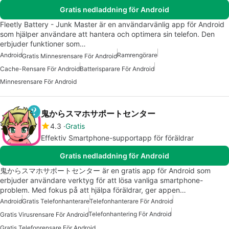
Gratis nedladdning för Android
Fleetly Battery - Junk Master är en användarvänlig app för Android
som hjälper användare att hantera och optimera sin telefon. Den
erbjuder funktioner som…
Android
Ramrengörare
Gratis Minnesrensare För Android
Cache-Rensare För Android
Batterisparare För Android
Minnesrensare För Android
鬼からスマホサポートセンター
4.3
Gratis
Effektiv Smartphone-supportapp för föräldrar
Gratis nedladdning för Android
鬼からスマホサポートセンター är en gratis app för Android som
erbjuder användare verktyg för att lösa vanliga smartphone-
problem. Med fokus på att hjälpa föräldrar, ger appen…
Android
Gratis Telefonhanterare
Telefonhanterare För Android
Telefonhantering För Android
Gratis Virusrensare För Android
Gratis Telefonrensare För Android