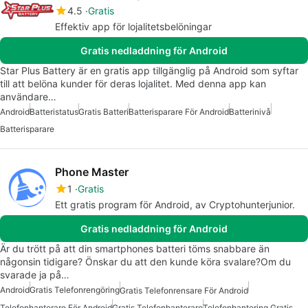
4.5
Gratis
Effektiv app för lojalitetsbelöningar
Gratis nedladdning för Android
Star Plus Battery är en gratis app tillgänglig på Android som syftar
till att belöna kunder för deras lojalitet. Med denna app kan
användare…
Android
Batteristatus
Gratis Batteri
Batterisparare För Android
Batterinivå
Batterisparare
Phone Master
1
Gratis
Ett gratis program för Android, av Cryptohunterjunior.
Gratis nedladdning för Android
Är du trött på att din smartphones batteri töms snabbare än
någonsin tidigare? Önskar du att den kunde köra svalare?Om du
svarade ja på…
Android
Gratis Telefonrengöring
Gratis Telefonrensare För Android
Telefonhanterare För Android
Gratis Telefonhanterare
Telefonhantering Gratis