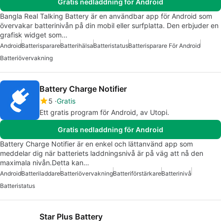
Gratis nedladdning för Android
Bangla Real Talking Battery är en användbar app för Android som
övervakar batterinivån på din mobil eller surfplatta. Den erbjuder en
grafisk widget som…
Android
Batterisparare
Batterihälsa
Batteristatus
Batterisparare För Android
Batteriövervakning
Battery Charge Notifier
5
Gratis
Ett gratis program för Android, av Utopi.
Gratis nedladdning för Android
Battery Charge Notifier är en enkel och lättanvänd app som
meddelar dig när batteriets laddningsnivå är på väg att nå den
maximala nivån.Detta kan…
Android
Batteriladdare
Batteriövervakning
Batteriförstärkare
Batterinivå
Batteristatus
Star Plus Battery