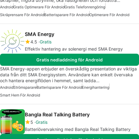
skräpfiler, frigöra utrymme, öka hastigheten och förbättra…
Android
Gratis Optimerare För Android
Gratis Telefonrengöring
Skräprensare För Android
Batterisparare För Android
Optimerare För Android
SMA Energy
4.5
Gratis
Effektiv hantering av solenergi med SMA Energy
Gratis nedladdning för Android
SMA Energy-appen erbjuder en överskådlig presentation av viktiga
data från ditt SMA Energisystem. Användare kan enkelt övervaka
och hantera energiflöden i hemmet, samt ladda…
Android
Strömsparare
Batterisparare För Android
Energihantering
Smart Hem För Android
Bangla Real Talking Battery
5
Gratis
Batteriövervakning med Bangla Real Talking Battery