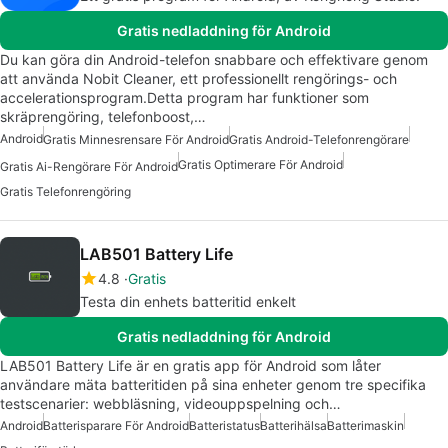
Gratis nedladdning för Android
Du kan göra din Android-telefon snabbare och effektivare genom
att använda Nobit Cleaner, ett professionellt rengörings- och
accelerationsprogram.Detta program har funktioner som
skräprengöring, telefonboost,…
Android
Gratis Minnesrensare För Android
Gratis Android-Telefonrengörare
Gratis Optimerare För Android
Gratis Ai-Rengörare För Android
Gratis Telefonrengöring
LAB501 Battery Life
4.8
Gratis
Testa din enhets batteritid enkelt
Gratis nedladdning för Android
LAB501 Battery Life är en gratis app för Android som låter
användare mäta batteritiden på sina enheter genom tre specifika
testscenarier: webbläsning, videouppspelning och…
Android
Batterisparare För Android
Batteristatus
Batterihälsa
Batterimaskin