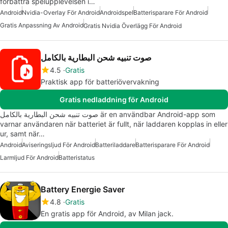
förbättra spelupplevelsen i…
Android
Nvidia-Overlay För Android
Androidspel
Batterisparare För Android
Gratis Anpassning Av Android
Gratis Nvidia Överlägg För Android
صوت تنبيه شحن البطارية بالكامل
4.5
Gratis
Praktisk app för batteriövervakning
Gratis nedladdning för Android
صوت تنبيه شحن البطارية بالكامل är en användbar Android-app som
varnar användaren när batteriet är fullt, när laddaren kopplas in eller
ur, samt när…
Android
Aviseringsljud För Android
Batteriladdare
Batterisparare För Android
Larmljud För Android
Batteristatus
Battery Energie Saver
4.8
Gratis
En gratis app för Android, av Milan jack.