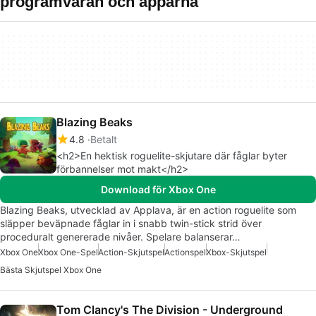
programvaran och apparna
Blazing Beaks
4.8
Betalt
<h2>En hektisk roguelite-skjutare där fåglar byter
förbannelser mot makt</h2>
Download för Xbox One
Blazing Beaks, utvecklad av Applava, är en action roguelite som
släpper beväpnade fåglar in i snabb twin-stick strid över
proceduralt genererade nivåer. Spelare balanserar…
Xbox One
Xbox One-Spel
Action-Skjutspel
Actionspel
Xbox-Skjutspel
Bästa Skjutspel Xbox One
Tom Clancy's The Division - Underground