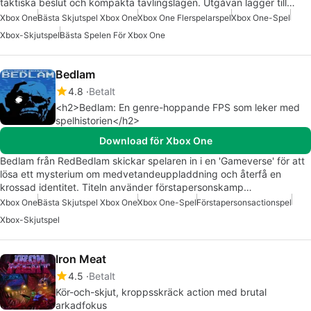
taktiska beslut och kompakta tävlingslägen. Utgåvan lägger till…
Xbox One
Bästa Skjutspel Xbox One
Xbox One Flerspelarspel
Xbox One-Spel
Xbox-Skjutspel
Bästa Spelen För Xbox One
Bedlam
4.8
Betalt
<h2>Bedlam: En genre-hoppande FPS som leker med
spelhistorien</h2>
Download för Xbox One
Bedlam från RedBedlam skickar spelaren in i en 'Gameverse' för att
lösa ett mysterium om medvetandeuppladdning och återfå en
krossad identitet. Titeln använder förstapersonskamp…
Xbox One
Bästa Skjutspel Xbox One
Xbox One-Spel
Förstapersonsactionspel
Xbox-Skjutspel
Iron Meat
4.5
Betalt
Kör-och-skjut, kroppsskräck action med brutal
arkadfokus