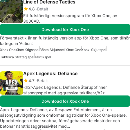
Line of Defense Tactics
4.8
Betalt
Ett fullständigt versionsprogram för Xbox One, av
3000AD.
Download för Xbox One
Försvarstaktik är en fullständig version app för Xbox One, som tillhör
kategorin 'Action'.
Xbox One
Xbox Krigsspel
Bästa Skjutspel Xbox One
Xbox-Skjutspel
Taktiska Strategispel
Taktikspel
Apex Legends: Defiance
4.7
Betalt
<h2>Apex Legends: Defiance återuppfinner
säsongsspel med aggressiva taktiker</h2>
Download för Xbox One
Apex Legends: Defiance, av Respawn Entertainment, är en
säsongsutvidgning som omformar lagstrider för Xbox One-spelare.
Uppdateringen driver snabba, förmågebaserade eldstrider och
betonar närstridsaggressivitet med…