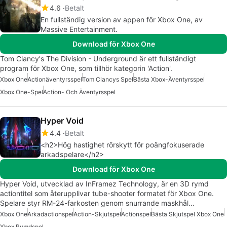
4.6
Betalt
En fullständig version av appen för Xbox One, av
Massive Entertainment.
Download för Xbox One
Tom Clancy's The Division - Underground är ett fullständigt
program för Xbox One, som tillhör kategorin 'Action'.
Xbox One
Actionäventyrsspel
Tom Clancys Spel
Bästa Xbox-Äventyrsspel
Xbox One-Spel
Action- Och Äventyrsspel
Hyper Void
4.4
Betalt
<h2>Hög hastighet rörskytt för poängfokuserade
arkadspelare</h2>
Download för Xbox One
Hyper Void, utvecklad av InFramez Technology, är en 3D rymd
actiontitel som återupplivar tube-shooter formatet för Xbox One.
Spelare styr RM-24-farkosten genom snurrande maskhål…
Xbox One
Arkadactionspel
Action-Skjutspel
Actionspel
Bästa Skjutspel Xbox One
Xbox Rymdspel