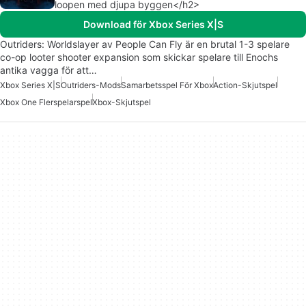
loopen med djupa byggen</h2>
Download för Xbox Series X|S
Outriders: Worldslayer av People Can Fly är en brutal 1-3 spelare
co-op looter shooter expansion som skickar spelare till Enochs
antika vagga för att…
Xbox Series X|S
Outriders-Mods
Samarbetsspel För Xbox
Action-Skjutspel
Xbox One Flerspelarspel
Xbox-Skjutspel