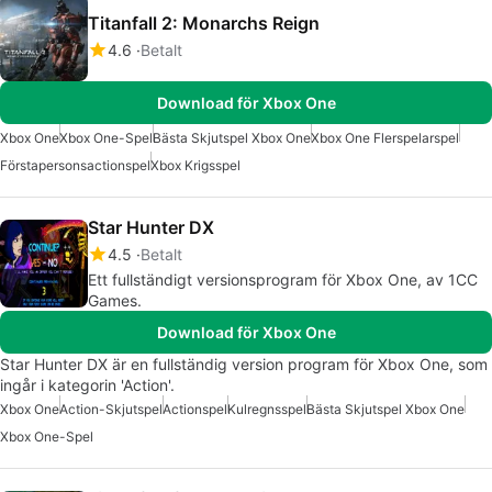
Titanfall 2: Monarchs Reign
4.6
Betalt
Download för Xbox One
Xbox One
Xbox One-Spel
Bästa Skjutspel Xbox One
Xbox One Flerspelarspel
Förstapersonsactionspel
Xbox Krigsspel
Star Hunter DX
4.5
Betalt
Ett fullständigt versionsprogram för Xbox One, av 1CC
Games.
Download för Xbox One
Star Hunter DX är en fullständig version program för Xbox One, som
ingår i kategorin 'Action'.
Xbox One
Action-Skjutspel
Actionspel
Kulregnsspel
Bästa Skjutspel Xbox One
Xbox One-Spel