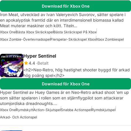
Download för Xbox One
Iron Meat, utvecklad av Ivan Valeryevich Suvorov, sätter spelare i
en apokalyptisk framtid där en interdimensionell biomassa kallad
Meat muterar maskiner och kött. Titeln…
Xbox One
Bästa Xbox Skräckspel
Bästa Skräckspel På Xbox
Xbox Zombie-Överlevnadsspel
Flerspelar-Skräckspel Xbox
Xbox Zombiespel
Hyper Sentinel
4.4
Betalt
<h2>Neo‑Retro, hög hastighet shooter byggd för arkad
hög poäng spel</h2>
Download för Xbox One
Hyper Sentinel av Huey Games är en Neo‑Retro arkad shoot 'em up
som sätter spelaren i rollen som en stjärnflygpilot som attackerar
utomjordiska dreadnoughts.…
Xbox One
Rymdskytt
Action-Skjutspel
Snabba Actionspel
Rymdskjutspel
Arkad- Och Actionspel