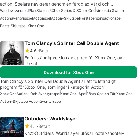
action. Spelare navigerar genom en färgglad värld och…
Windows
Android
PlayStation 5
Xbox Series X|S
Xbox One
Nintendo Switch
Actionäventyrsspel
Actionspel
Action-Skjutspel
Förstapersonsactionspel
Bästa Skjutspel Xbox One
Tom Clancy's Splinter Cell Double Agent
4.6
Betalt
En fullständig version av appen för Xbox One, av
Ubisoft.
Download för Xbox One
Tom Clancy's Splinter Cell Double Agent är ett fullständigt
program för Xbox One, som ingår i kategorin 'Action'.
Xbox One
Action- Och Äventyrsspel
Xbox One-Spel
Bästa Spelen För Xbox One
Action-Skjutspel
Actionäventyrsspel
Outriders: Worldslayer
4.1
Betalt
<h2>Outriders: Worldslayer utökar looter-shooter-