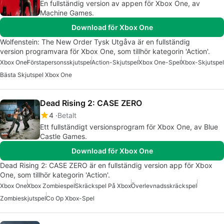
En fullständig version av appen för Xbox One, av
Machine Games.
Download för Xbox One
Wolfenstein: The New Order Tysk Utgåva är en fullständig
version programvara för Xbox One, som tillhör kategorin 'Action'.
Xbox One
Förstapersonsskjutspel
Action-Skjutspel
Xbox One-Spel
Xbox-Skjutspel
Bästa Skjutspel Xbox One
Dead Rising 2: CASE ZERO
4
Betalt
Ett fullständigt versionsprogram för Xbox One, av Blue
Castle Games.
Download för Xbox One
Dead Rising 2: CASE ZERO är en fullständig version app för Xbox
One, som tillhör kategorin 'Action'.
Xbox One
Xbox Zombiespel
Skräckspel På Xbox
Överlevnadsskräckspel
Zombieskjutspel
Co Op Xbox-Spel