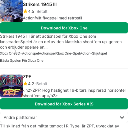
Strikers 1945 III
4.5
Betalt
Actionfyllt flygspel med retrostil
Download för Xbox One
Strikers 1945 III är ett actionspel för Xbox One som
lanseradesSpelet är en del av den klassiska shoot 'em up-genren
och erbjuder spelare en…
Xbox One
3D-Actionspel
Actionspel
Xbox One-Spel
Action-Skjutspel
Bästa Spelen För Xbox One
ZPF
4.2
Betalt
<h2>ZPF: Hög hastighet 16-bitars inspirerad horisontell
shoot ’em up</h2>
Download för Xbox Series X|S
Andra plattformar
Till skillnad från det mätta tempot i R-Type, är ZPF, utvecklat av