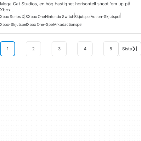
Mega Cat Studios, en hög hastighet horisontell shoot 'em up på
Xbox…
Xbox Series X|S
Xbox One
Nintendo Switch
Skjutspel
Action-Skjutspel
Xbox-Skjutspel
Xbox One-Spel
Arkadactionspel
1
2
3
4
5
Sista