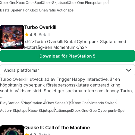
Xbox One
Xbox One-Spel
Xbox-Skjutspel
Xbox One Flerspelarspel
Bästa Spelen För Xbox One
Gratis Actionspel
Turbo Overkill
4.6
Betalt
<h2>Turbo Overkill: Brutal Cyberpunk Skjutare med
Motorsåg-Ben Momentum</h2>
Download för PlayStation 5
Andra plattformar
Turbo Overkill, utvecklad av Trigger Happy Interactive, är en
högoktanig cyberpunk förstapersonsskjutare centrerad kring
snabb, våldsam strid. Spelet ger spelarna rollen som Johnny Turbo,
…
PlayStation 5
PlayStation 4
Xbox Series X|S
Xbox One
Nintendo Switch
Action-Skjutspel
Xbox-Skjutspel
Actionspel
Xbox One-Spel
Cyberpunk-Spel
Quake II: Call of the Machine
4.3
Betalt