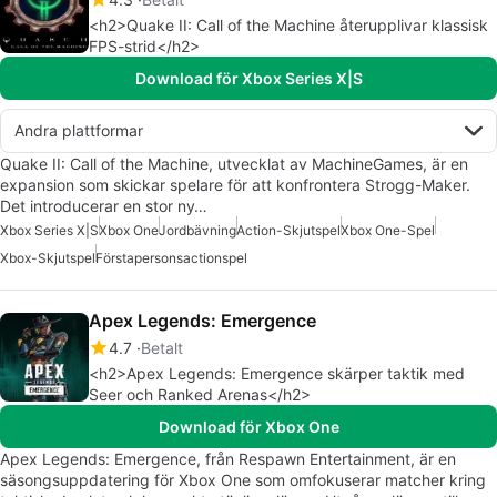
<h2>Quake II: Call of the Machine återupplivar klassisk
FPS-strid</h2>
Download för Xbox Series X|S
Andra plattformar
Quake II: Call of the Machine, utvecklat av MachineGames, är en
expansion som skickar spelare för att konfrontera Strogg-Maker.
Det introducerar en stor ny…
Xbox Series X|S
Xbox One
Jordbävning
Action-Skjutspel
Xbox One-Spel
Xbox-Skjutspel
Förstapersonsactionspel
Apex Legends: Emergence
4.7
Betalt
<h2>Apex Legends: Emergence skärper taktik med
Seer och Ranked Arenas</h2>
Download för Xbox One
Apex Legends: Emergence, från Respawn Entertainment, är en
säsongsuppdatering för Xbox One som omfokuserar matcher kring