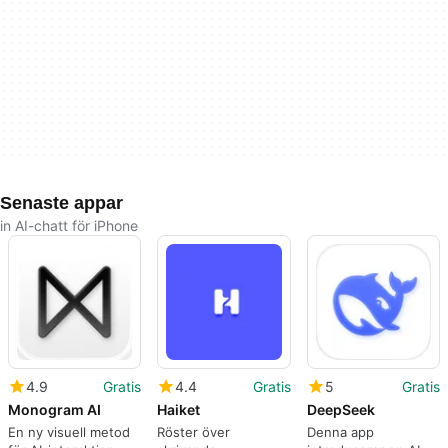
Senaste appar
in AI-chatt för iPhone
4.9
Gratis
4.4
Gratis
5
Gratis
Monogram AI
Haiket
DeepSeek
En ny visuell metod
Röster över
Denna app