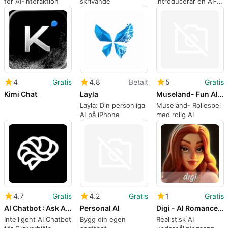
för AI-interaktion
skrivande
introducerar en AI-
assistent kraftstation
4
Gratis
4.8
Betalt
5
Gratis
Kimi Chat
Layla
Museland- Fun AI Roleplay
Layla: Din personliga
Museland- Rollespel
AI på iPhone
med rolig AI
4.7
Gratis
4.2
Gratis
1
Gratis
AI Chatbot : Ask AI Chat Bot
Personal AI
Digi - AI Romance, Reimagined
Intelligent AI Chatbot
Bygg din egen
Realistisk AI