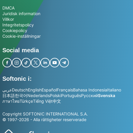
DMCA
Juridisk information
Villkor
Integritetspolicy
Cookiepolicy
Cookie-inställningar
Social media
Softonic i:
عربي
Deutsch
English
Español
Français
Bahasa Indonesia
Italiano
日本語
한국어
Nederlands
Polski
Português
Русский
Svenska
ภาษาไทย
Türkçe
Tiếng Việt
中文
Copyright SOFTONIC INTERNATIONAL S.A.
© 1997-2026 - Alla rättigheter reserverade