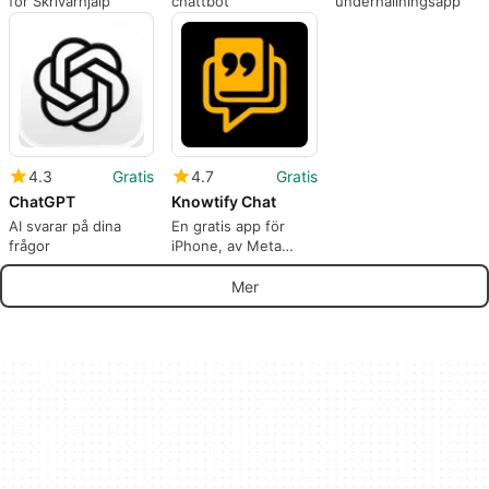
för Skrivarhjälp
chattbot
underhållningsapp
4.3
Gratis
4.7
Gratis
ChatGPT
Knowtify Chat
AI svarar på dina
En gratis app för
frågor
iPhone, av Meta
Bang LLC.
Mer