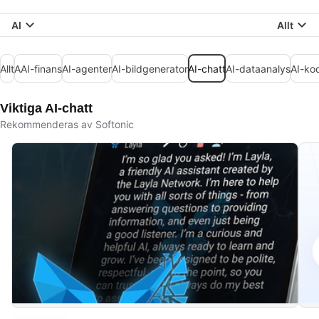
AI
Allt
Allt
AAI-finans
AI-agenter
AI-bildgenerator
AI-chatt
AI-dataanalys
AI-ko
Viktiga AI-chatt
Rekommenderas av Softonic