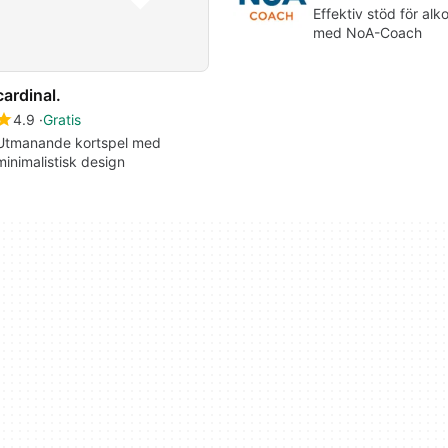
Effektiv stöd för al
med NoA-Coach
cardinal.
4.9
Gratis
Utmanande kortspel med
minimalistisk design