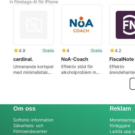
in Företags-AI för iPhone
4.9
Gratis
4
Gratis
4.2
cardinal.
NoA-Coach
FiscalNote
Utmanande kortspel
Effektiv stöd för
Effektiv
med minimalistisk
alkoholproblem med
ärendehante
design
NoA-Coach
med FiscalN
Om oss
Reklam
Softonic-information
Monetisering
Säkerhets- och
förläggare
Förtroendecenter
Ladda upp o