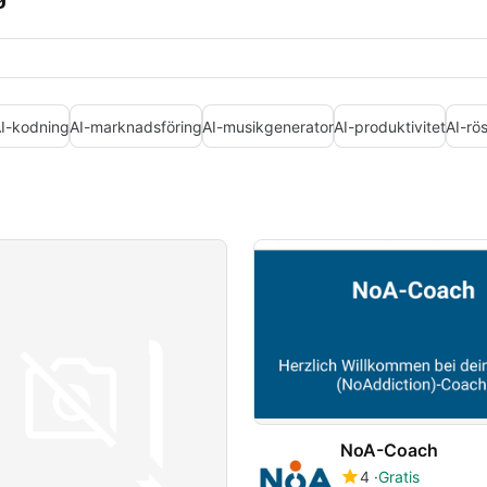
I-kodning
AI-marknadsföring
AI-musikgenerator
AI-produktivitet
AI-rö
NoA-Coach
4
Gratis