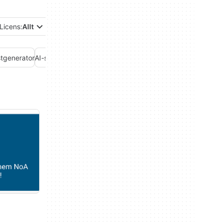
Licens:
Allt
stgenerator
AI-skrivassistent
AI-sökning
AI-utbildning
AI-videogenerato