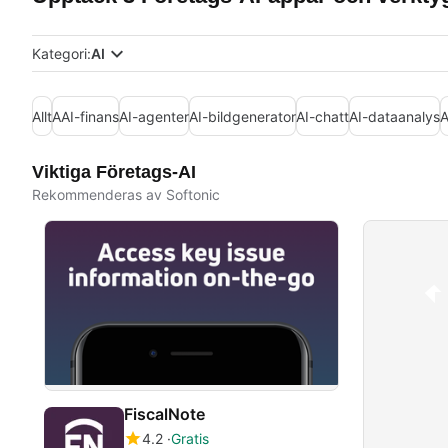
Kategori:
AI
Allt
AAI-finans
AI-agenter
AI-bildgenerator
AI-chatt
AI-dataanalys
A
Viktiga Företags-AI
Rekommenderas av Softonic
FiscalNote
4.2
Gratis