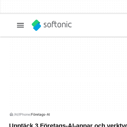
AI
IPhone
Företags-AI
Upptäck 3 Företags-AI-appar och verkty