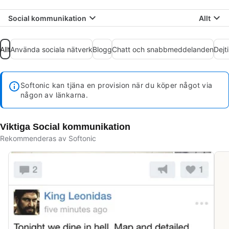
Social kommunikation
Allt
Allt
Använda sociala nätverk
Blogg
Chatt och snabbmeddelanden
Dejt
Softonic kan tjäna en provision när du köper något via
någon av länkarna.
Viktiga Social kommunikation
Rekommenderas av Softonic