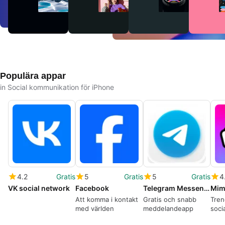
Populära appar
in Social kommunikation för iPhone
4.2
Gratis
5
Gratis
5
Gratis
4
VK social network
Facebook
Telegram Messenger
Att komma i kontakt
Gratis och snabb
Tren
med världen
meddelandeapp
soci
iPho