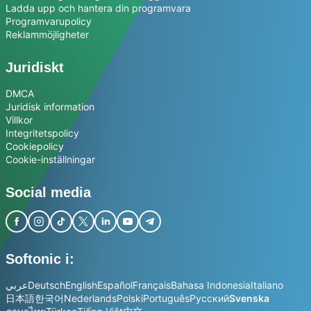
Ladda upp och hantera din programvara
Programvarupolicy
Reklammöjligheter
Juridiskt
DMCA
Juridisk information
Villkor
Integritetspolicy
Cookiepolicy
Cookie-inställningar
Social media
Softonic i:
عربي
Deutsch
English
Español
Français
Bahasa Indonesia
Italiano
日本語
한국어
Nederlands
Polski
Português
Русский
Svenska