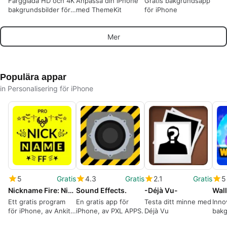
Färgglada HD och 4K
Anpassa din iPhone
Gratis bakgrundsapp
bakgrundsbilder för
med ThemeKit
för iPhone
din iPhone
Mer
Populära appar
in Personalisering för iPhone
5
Gratis
4.3
Gratis
2.1
Gratis
5
Nickname Fire: Nickfinder App
Sound Effects.
-Déjà Vu-
Ett gratis program
En gratis app för
Testa ditt minne med
Inno
för iPhone, av Ankit
iPhone, av PXL APPS.
Déjà Vu
bakg
Seth.
Braw