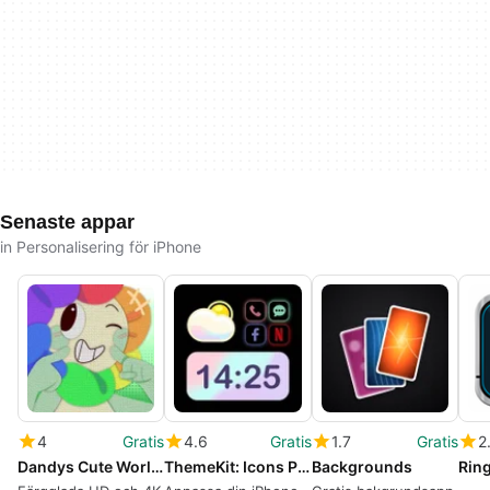
Senaste appar
in Personalisering för iPhone
4
Gratis
4.6
Gratis
1.7
Gratis
2
Dandys Cute World Wallpaper
ThemeKit: Icons Pack Widgets
Backgrounds
Rin