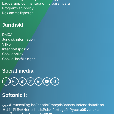
Ladda upp och hantera din programvara
Programvarupolicy
Reklammöjligheter
Juridiskt
DMCA
Juridisk information
Villkor
Integritetspolicy
Cookiepolicy
Cookie-inställningar
Social media
Softonic i:
عربي
Deutsch
English
Español
Français
Bahasa Indonesia
Italiano
日本語
한국어
Nederlands
Polski
Português
Русский
Svenska