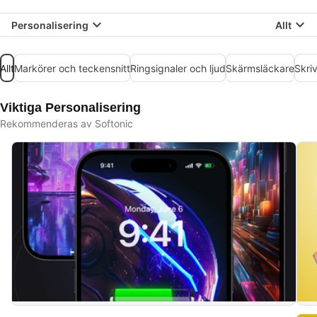
Personalisering
Allt
Allt
Markörer och teckensnitt
Ringsignaler och ljud
Skärmsläckare
Skri
Viktiga Personalisering
Rekommenderas av Softonic