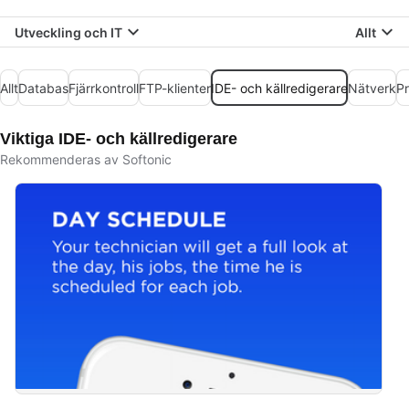
Utveckling och IT
Allt
Allt
Databas
Fjärrkontroll
FTP-klienter
IDE- och källredigerare
Nätverk
P
Viktiga IDE- och källredigerare
Rekommenderas av Softonic