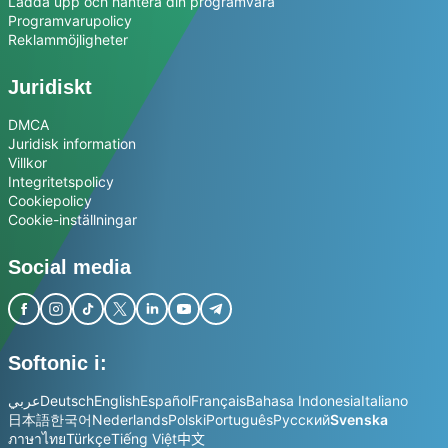
Ladda upp och hantera din programvara
Programvarupolicy
Reklammöjligheter
Juridiskt
DMCA
Juridisk information
Villkor
Integritetspolicy
Cookiepolicy
Cookie-inställningar
Social media
Softonic i:
عربي
Deutsch
English
Español
Français
Bahasa Indonesia
Italiano
日本語
한국어
Nederlands
Polski
Português
Русский
Svenska
ภาษาไทย
Türkçe
Tiếng Việt
中文