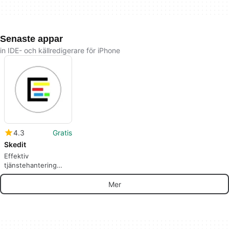
Senaste appar
in IDE- och källredigerare för iPhone
4.3
Gratis
Skedit
Effektiv
tjänstehantering
med Skedit
Mer