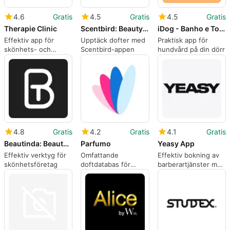
4.6
Gratis
4.5
Gratis
4.5
Gratis
Therapie Clinic
Scentbird: Beauty Subscription
iDog - Banho e Tosa do seu Dog
Effektiv app för
Upptäck dofter med
Praktisk app för
skönhets- och
Scentbird-appen
hundvård på din dörr
hälsotjänster
4.8
Gratis
4.2
Gratis
4.1
Gratis
Beautinda: Beauty-Business App
Parfumo
Yeasy App
Effektiv verktyg för
Omfattande
Effektiv bokning av
skönhetsföretag
doftdatabas för
barberartjänster med
iPhone
Yeasy