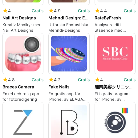
4
Gratis
4.9
Gratis
4.4
Gratis
Nail Art Designs
Mehndi Design: Easy Simple
RateByFresh
Kreativ Manikyr med
Utforska Fantastiska
Analysera ditt
Nail Art Designs
Mehndi-Designs
utseende med
RateByFresh
4.8
Gratis
4.2
Gratis
4
Gratis
Braces Camera
Fake Nails
湘南美容クリニック 公式アプリ
Enkel och rolig app
En gratis app för
Ett gratis program
för fotoredigering
iPhone, av ELAGAME
för iPhone, av
YAZILIM ANONIM
LANGE
SIRKETI.
COSMETIQUE INC.