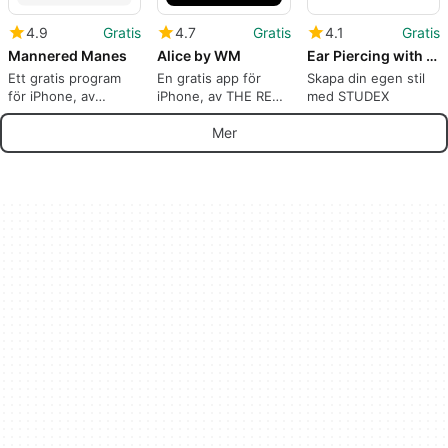
4.9
Gratis
4.7
Gratis
4.1
Gratis
Mannered Manes
Alice by WM
Ear Piercing with STUDEX
Ett gratis program
En gratis app för
Skapa din egen stil
för iPhone, av
iPhone, av THE RED
med STUDEX
Mannered Manes
KIWI SOCIEDAD
Inc..
LIMITADA.
Mer