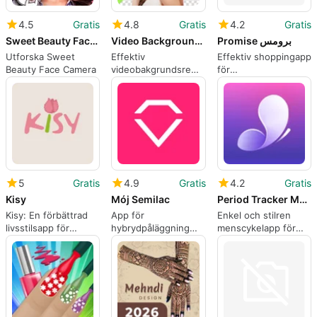
4.5
Gratis
4.8
Gratis
4.2
Gratis
Sweet Beauty Face Camera
Video Background Remover
Promise برومس
Utforska Sweet
Effektiv
Effektiv shoppingapp
Beauty Face Camera
videobakgrundsremover
för
för iPhone
skönhetsprodukter
5
Gratis
4.9
Gratis
4.2
Gratis
Kisy
Mój Semilac
Period Tracker My Calendar
Kisy: En förbättrad
App för
Enkel och stilren
livsstilsapp för
hybrydpåläggning
menscykelapp för
iPhone
och nagelvård
kvinnor