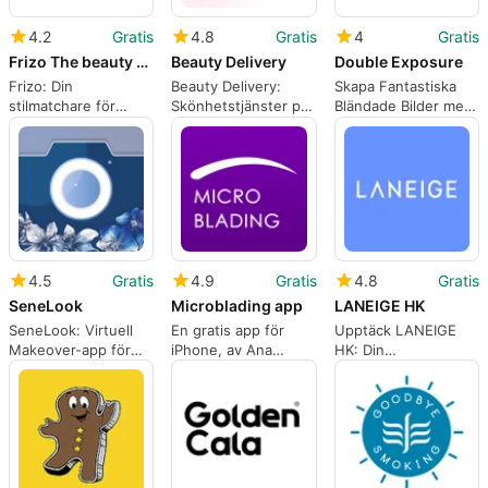
4.2
Gratis
4.8
Gratis
4
Gratis
Frizo The beauty matchers
Beauty Delivery
Double Exposure
Frizo: Din
Beauty Delivery:
Skapa Fantastiska
stilmatchare för
Skönhetstjänster på
Bländade Bilder med
skönhet
begäran
Double Exposure
4.5
Gratis
4.9
Gratis
4.8
Gratis
SeneLook
Microblading app
LANEIGE HK
SeneLook: Virtuell
En gratis app för
Upptäck LANEIGE
Makeover-app för
iPhone, av Ana
HK: Din
iPhone
Perrone.
shoppingpartner