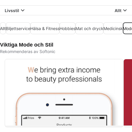
Livsstil
Allt
Allt
Biljettservice
Hälsa & Fitness
Hobbies
Mat och dryck
Medicinsk
Mode
Viktiga Mode och Stil
Rekommenderas av Softonic