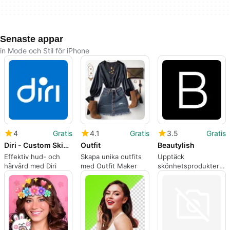
Senaste appar
in Mode och Stil för iPhone
4
Gratis
4.1
Gratis
3.5
Gratis
Diri - Custom Skin Hair Care
Outfit
Beautylish
Effektiv hud- och
Skapa unika outfits
Upptäck
hårvård med Diri
med Outfit Maker
skönhetsprodukter
med Beautylish