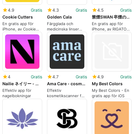
4.9
Gratis
4.3
Gratis
4.5
Gratis
Cookie Cutters
Golden Cala
禁煙SWAN 卒煙の正しい知識を
En gratis app för
Färgglada och
En gratis app för
iPhone, av Cookie
medicinska linser
iPhone, av RIGATO
Cutters Franchising
med Golden Cala
INC..
Inc..
4
Gratis
4.7
Gratis
4.9
Gratis
Nailie ネイリー - ネイル予約
Ama Care - cosmetic scanner
My Best Colors
Effektiv app för
Effektiv
My Best Colors - En
nagelbokningar
kosmetikscanner för
gratis app för iOS
iPhone