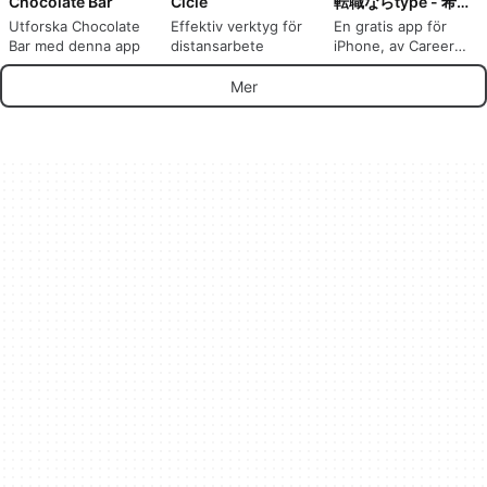
Chocolate Bar
Cicle
転職ならtype - 希望の求人が見つかる転職サイト
Utforska Chocolate
Effektiv verktyg för
En gratis app för
Bar med denna app
distansarbete
iPhone, av Career
Design Center Co.
Ltd..
Mer