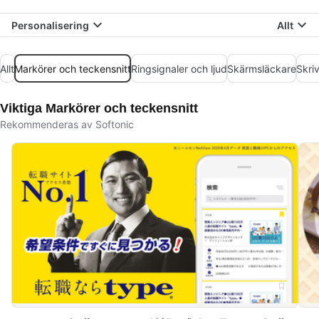
Personalisering
Allt
Allt
Markörer och teckensnitt
Ringsignaler och ljud
Skärmsläckare
Skri
Viktiga Markörer och teckensnitt
Rekommenderas av Softonic