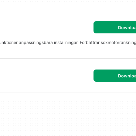
Downlo
unktioner anpassningsbara inställningar. Förbättrar sökmotorrankning
Downlo
s