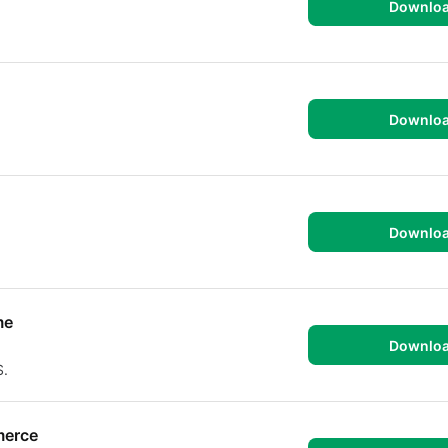
Downlo
Downlo
Downlo
me
Downlo
S.
merce