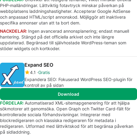
PHP-malländringar. Lättviktig fotavtryck minskar påverkan på
webbplatsens laddningshastigheter. Accepterar Google AdSense
och anpassad HTML/script annonskod. Möjliggör att inaktivera
specifika annonser utan att ta bort dem.
NACKDELAR:
Ingen avancerad annonsplanering; endast manuell
hantering. Stängd på det officiella arkivet och inte längre
uppdaterad. Begränsad till självhostade WordPress-teman som
stöder widgets och kortkoder.
Expand SEO
4.1
Gratis
Expandera SEO: Fokuserad WordPress SEO-plugin för
kontroll av på sidan
Download
FÖRDELAR:
Automatiserad XML-sitemapgenerering för att hjälpa
sökmotorer att genomsöka. Open Graph och Twitter Card-fält för
kontrollerade sociala förhandsvisningar. Integrerar med
blockredigeraren och klassiska redigeraren för metadata i
redigeraren. Utformad med lättviktskod för att begränsa påverkan
på sidladdning.