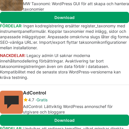
MW Taxonomi: WordPress GUI för att skapa och hantera
taxonomier
Download
FÖRDELAR:
Ingen kodregistrering ersätter register_taxonomy med
instrumentpanelformulär. Kopplar taxonomier med inlägg, sidor och
anpassade inläggstyper. Anpassade omskrivna slugs låter dig forma
SEO-vänliga URL:er. Import/export flyttar taksonomikonfigurationer
mellan installationer.
NACKDELAR:
Legacy admin UI saknar moderna
innehållsmodellering förbättringar. Avaktivering tar bort
taksonomiregistreringen även om data förblir i databasen.
Kompatibilitet med de senaste stora WordPress-versionerna kan
kräva testning.
AdControl
4.7
Gratis
AdControl: Lättviktig WordPress annonschef för
utgivare och bloggare
Download
FÖRDELAR:
Undviker att redigera temafiler, vilket minskar direkta