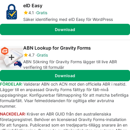
eID Easy
4.1
Gratis
Säker identifiering med eID Easy för WordPress
Download
ABN Lookup for Gravity Forms
4.7
Gratis
ABN Sökning för Gravity Forms lägger till live ABR
verifiering till formulär
Download
FÖRDELAR:
Validerar ABN och ACN mot den officiella ABR i realtid.
Lägger till en anpassad Gravity Forms fälttyp för fält-nivå
uppslagningar. Konfigurerbar fältmappning för att matcha befintliga
formulärfält. Visar felmeddelanden för ogiltiga eller avbrutna
nummer.
NACKDELAR:
Kräver en ABR GUID från den australiensiska
företagsregistret. Behöver en licensierad Gravity Forms-installation
för att fungera. Publicerad som en tredjeparts-tillägg snarare än en