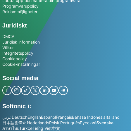
Ladda upp och hantera din programvara
Programvarupolicy
Reklammöjligheter
Juridiskt
DMCA
Juridisk information
Villkor
Integritetspolicy
Cookiepolicy
Cookie-inställningar
Social media
Softonic i:
عربي
Deutsch
English
Español
Français
Bahasa Indonesia
Italiano
日本語
한국어
Nederlands
Polski
Português
Русский
Svenska
ภาษาไทย
Türkçe
Tiếng Việt
中文