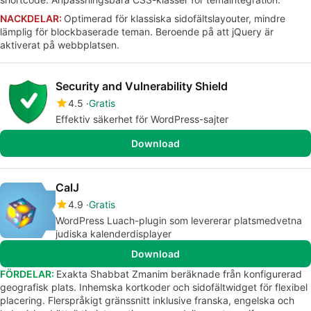
NACKDELAR:
Optimerad för klassiska sidofältslayouter, mindre
lämplig för blockbaserade teman. Beroende på att jQuery är
aktiverat på webbplatsen.
Security and Vulnerability Shield
4.5
Gratis
Effektiv säkerhet för WordPress-sajter
Download
CalJ
4.9
Gratis
WordPress Luach-plugin som levererar platsmedvetna
judiska kalenderdisplayer
Download
FÖRDELAR:
Exakta Shabbat Zmanim beräknade från konfigurerad
geografisk plats. Inhemska kortkoder och sidofältwidget för flexibel
placering. Flerspråkigt gränssnitt inklusive franska, engelska och