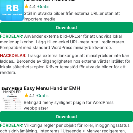
4.4
Gratis
Ställ in utvalda bilder från externa URL:er utan att
importera media
Download
FÖRDELAR:
Använder externa bild-URL:er för att undvika lokal
medieduplikering. Lägg till en enkel URL-meta ruta i redigeraren.
Kompatibel med standard WordPress miniatyrbilds-anrop.
NACKDELAR:
Trasiga externa länkar gör att miniatyrbilder inte kan
laddas.. Beroende av tillgängligheten hos externa värdar istället för
lokala säkerhetskopior. Kräver temastöd för utvalda bilder för att
rendera.
Easy Menu Handler EMH
4.1
Gratis
Betingad meny synlighet plugin för WordPress
webbplatser
Download
FÖRDELAR:
Villkorliga regler per objekt för roller, inloggningsstatus
och sidnivåmålning. Integreras i Utseende > Menyer redigeraren,