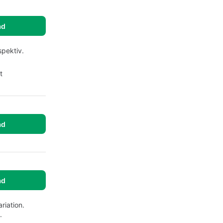
ad
spektiv.
t
ad
ad
riation.
.