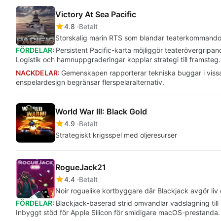
Victory At Sea Pacific
4.8
Betalt
Storskalig marin RTS som blandar teaterkommando 
FÖRDELAR:
Persistent Pacific-karta möjliggör teaterövergripan
Logistik och hamnuppgraderingar kopplar strategi till framsteg
NACKDELAR:
Gemenskapen rapporterar tekniska buggar i vissa
enspelardesign begränsar flerspelaralternativ.
World War III: Black Gold
4.9
Betalt
Strategiskt krigsspel med oljeresurser
RogueJack21
4.4
Betalt
Noir roguelike kortbyggare där Blackjack avgör liv 
FÖRDELAR:
Blackjack-baserad strid omvandlar vadslagning till 
Inbyggt stöd för Apple Silicon för smidigare macOS-prestanda. 