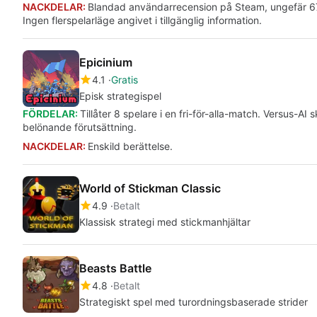
NACKDELAR:
Blandad användarrecension på Steam, ungefär 67%
Ingen flerspelarläge angivet i tillgänglig information.
Epicinium
4.1
Gratis
Episk strategispel
FÖRDELAR:
Tillåter 8 spelare i en fri-för-alla-match. Versus
belönande förutsättning.
NACKDELAR:
Enskild berättelse.
World of Stickman Classic
4.9
Betalt
Klassisk strategi med stickmanhjältar
Beasts Battle
4.8
Betalt
Strategiskt spel med turordningsbaserade strider