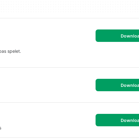
Downlo
bas spelet.
Downlo
Downlo
s