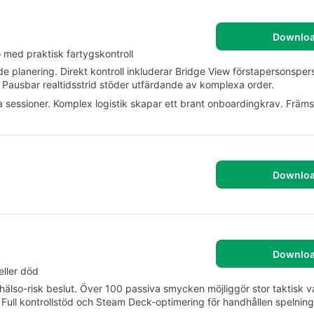
Downlo
med praktisk fartygskontroll
de planering. Direkt kontroll inkluderar Bridge View förstapersonsper
. Pausbar realtidsstrid stöder utfärdande av komplexa order.
 sessioner. Komplex logistik skapar ett brant onboardingkrav. Främs
Downlo
Downlo
eller död
hälso-risk beslut. Över 100 passiva smycken möjliggör stor taktisk va
Full kontrollstöd och Steam Deck-optimering för handhållen spelning