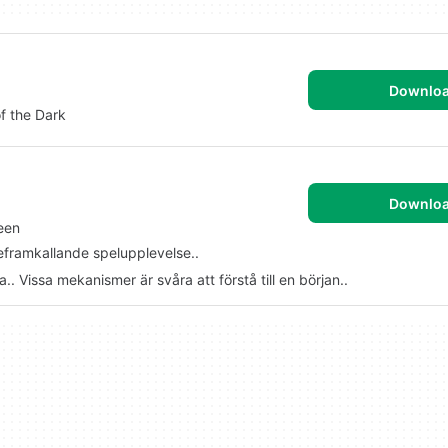
Downlo
f the Dark
Downlo
een
framkallande spelupplevelse..
.. Vissa mekanismer är svåra att förstå till en början..