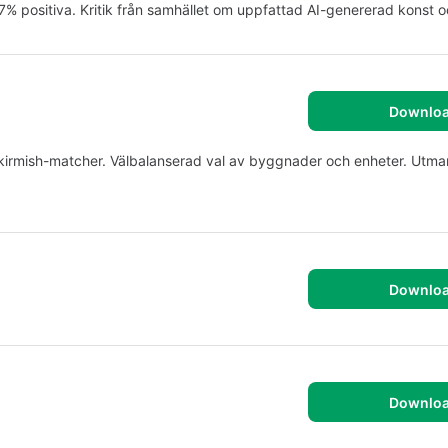
 positiva. Kritik från samhället om uppfattad AI-genererad konst o
Downlo
-AI skirmish-matcher. Välbalanserad val av byggnader och enheter. Ut
Downlo
Downlo