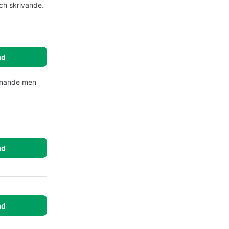
ch skrivande.
ad
manande men
ad
ad