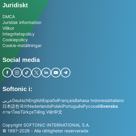
Juridiskt
DMCA
Juridisk information
Villkor
Integritetspolicy
Cookiepolicy
Cookie-inställningar
Social media
Softonic i:
عربي
Deutsch
English
Español
Français
Bahasa Indonesia
Italiano
日本語
한국어
Nederlands
Polski
Português
Русский
Svenska
ภาษาไทย
Türkçe
Tiếng Việt
中文
Copyright SOFTONIC INTERNATIONAL S.A.
© 1997-2026 - Alla rättigheter reserverade