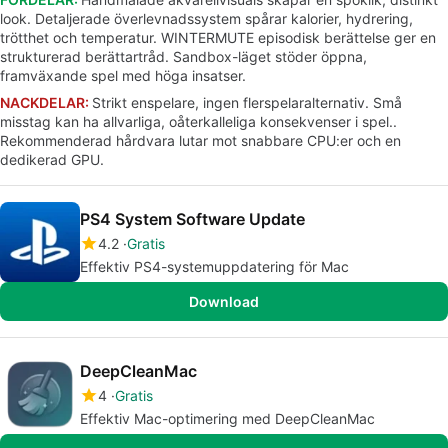
look. Detaljerade överlevnadssystem spårar kalorier, hydrering,
trötthet och temperatur. WINTERMUTE episodisk berättelse ger en
strukturerad berättartråd. Sandbox-läget stöder öppna,
framväxande spel med höga insatser.
NACKDELAR:
Strikt enspelare, ingen flerspelaralternativ. Små
misstag kan ha allvarliga, oåterkalleliga konsekvenser i spel..
Rekommenderad hårdvara lutar mot snabbare CPU:er och en
dedikerad GPU.
PS4 System Software Update
4.2
Gratis
Effektiv PS4-systemuppdatering för Mac
Download
DeepCleanMac
4
Gratis
Effektiv Mac-optimering med DeepCleanMac