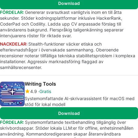
Download
FÖRDELAR:
Genererar svarsutkast vanligtvis inom en till åtta
sekunder. Stöder kodningsplattformar inklusive HackerRank,
CoderPad och Codility. Ladda upp CV anpassade förslag till
användarens bakgrund. Flerspråkig taligenkänning separerar
intervjuarens röster för riktade svar.
NACKDELAR:
Stealth-funktioner väcker etiska och
efterlevnadsfrågor i övervakade sammanhang. Oberoende
recensioner noterar tillfälliga tekniska stabilitetsproblem i komplexa
installationer. Aggressiv marknadsföring flaggad av
samhällsrecensenter.
Writing Tools
4.9
Gratis
Systemomfattande AI-skrivarassistent för macOS med
stöd för lokal modell
Download
FÖRDELAR:
Systemomfattande textbehandling tillgänglig över
skrivbordsappar. Stöder lokala LLM:er för offline, enhetsinnehållen
användning. Kommandoredigeraren skapar återanvändbara