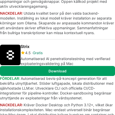
uppmaningar och genvägsknappar. Öppen källkod projekt med
aktiv utvecklarengagemang.
NACKDELAR:
Utdata kvalitet beror på den valda backend-
modellen. Inställning av lokal modell kräver installation av separata
körningar som Ollama. Skapande av anpassade kommandon kräver
att användare skriver effektiva uppmaningar. Sammanfattningar
från bullriga transkriptioner kan missa kontextuell nyans.
Strix
4.5
Gratis
Automatiserad AI penetrationstestning med verifierad
exploateringsvalidering på Mac
Download
FÖRDELAR:
Automatiserad bevis-på-koncept generation för att
bekräfta utnyttjbarhet. Stöder luftgapade, lokala distributioner med
självhostade LLM:er. Utvecklare CLI och officiella CI/CD-
integrationer för pipeline-kontroller. Docker-sandboxing begränsar
utnyttjande av exploateringar från värdsystemet.
NACKDELAR:
Kräver Docker Desktop och Python 3.12+, vilket ökar
installationskomplexiteten. Mac-endast universell binär begränsar
icke-Mac-team. Lokal distribution kräver kunskap om container och