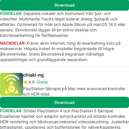
Download
FÖRDELAR:
Separera vokaler och instrument från ljud- och
videofiler. Multimedia Tracks-läget isolerar dialog, ljudspår och
effekter. Optimerad för Intel och Apple Silicon på macOS 14.0 eller
senare. Skrivbordet lägger till en större tidslinje och
batchbearbetning för flerfilsessioner.
NACKDELAR:
Kräver aktiv internet; tung AI-bearbetning körs på
molnservrar. Högsta trohet AI-modeller begränsade till högre
åtkomstnivåer. Gratis åtkomstnivå begränsar månatliga
uppladdningar och grundläggande separation.
chiaki-ng
4.9
Gratis
PlayStation fjärrspel på Mac med avancerad kontroller
och HDR-stöd
Download
FÖRDELAR:
Stöder PlayStation 4 och PlayStation 5 fjärrspel.
DualSense haptisk och adaptiv avtryckarstöd på stödda kontroller.
HDR-rendering och hårdvaruaccelererad videodekodning. Justerbar
bithastighet, upplösning och buffertstorlek för nätverksjustering.