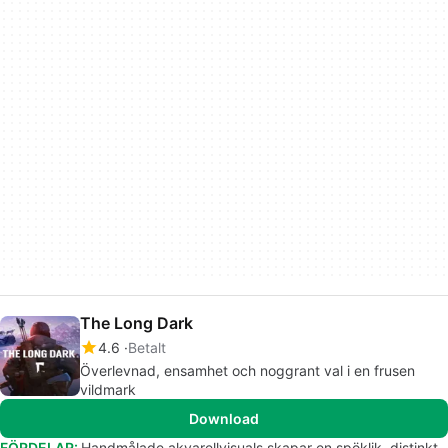
The Long Dark
4.6
Betalt
Överlevnad, ensamhet och noggrant val i en frusen
vildmark
Download
FÖRDELAR:
Handmålade akvarellvisuals skapar en spöklik, distinkt