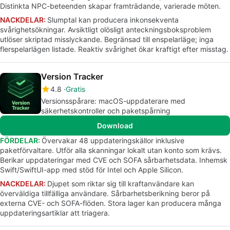
Distinkta NPC-beteenden skapar framträdande, varierade möten.
NACKDELAR:
Slumptal kan producera inkonsekventa
svårighetsökningar. Avsiktligt olösligt anteckningsboksproblem
utlöser skriptad misslyckande. Begränsad till enspelarläge; inga
flerspelarlägen listade. Reaktiv svårighet ökar kraftigt efter misstag.
Version Tracker
4.8
Gratis
Versionsspårare: macOS-uppdaterare med
säkerhetskontroller och paketspårning
Download
FÖRDELAR:
Övervakar 48 uppdateringskällor inklusive
paketförvaltare. Utför alla skanningar lokalt utan konto som krävs.
Berikar uppdateringar med CVE och SOFA sårbarhetsdata. Inhemsk
Swift/SwiftUI-app med stöd för Intel och Apple Silicon.
NACKDELAR:
Djupet som riktar sig till kraftanvändare kan
överväldiga tillfälliga användare. Sårbarhetsberikning beror på
externa CVE- och SOFA-flöden. Stora lager kan producera många
uppdateringsartiklar att triagera.