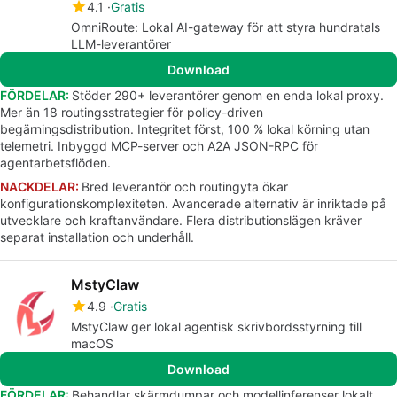
4.1
Gratis
OmniRoute: Lokal AI-gateway för att styra hundratals
LLM-leverantörer
Download
FÖRDELAR:
Stöder 290+ leverantörer genom en enda lokal proxy.
Mer än 18 routingsstrategier för policy-driven
begärningsdistribution. Integritet först, 100 % lokal körning utan
telemetri. Inbyggd MCP-server och A2A JSON-RPC för
agentarbetsflöden.
NACKDELAR:
Bred leverantör och routingyta ökar
konfigurationskomplexiteten. Avancerade alternativ är inriktade på
utvecklare och kraftanvändare. Flera distributionslägen kräver
separat installation och underhåll.
MstyClaw
4.9
Gratis
MstyClaw ger lokal agentisk skrivbordsstyrning till
macOS
Download
FÖRDELAR:
Behandlar skärmdumpar och modellinferenser lokalt,