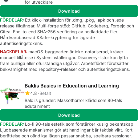
för utvecklare
Download
FÖRDELAR:
Ett klick-installation för .dmg, .pkg, .apk och .exe
release tillgångar. Multi-forge stöd: GitHub, Codeberg, Forgejo och
Gitea. End-to-end SHA-256 verifiering av nedladdade filer.
Hårdvarubaserad KSafe-kryptering för lagrade
autentiseringstokens.
NACKDELAR:
macOS-byggnaden är icke-notariserad, kräver
manuell tillåtelse i Systeminställningar. Discovery-listor kan lyfta
fram bullriga eller ofullständiga utgåvor. Arbetsflödet förutsätter
bekvämlighet med repository-releaser och autentiseringstokens.
Baldis Basics in Education and Learning
4.8
Betalt
Baldi's grunder: Maskothorror klädd som 90-tals
edutainment
Download
FÖRDELAR:
Lo-fi 90-tals estetik som förstärker kuslig bekantskap.
Ljudbaserade mekanismer gör att handlingar bär taktisk vikt. Kort
berättelse och oändliga lägen passar snabba, spelbara sessioner.