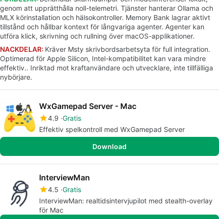
genom att upprätthålla noll-telemetri. Tjänster hanterar Ollama och
MLX körinstallation och hälsokontroller. Memory Bank lagrar aktivt
tillstånd och hållbar kontext för långvariga agenter. Agenter kan
utföra klick, skrivning och rullning över macOS-applikationer.
NACKDELAR:
Kräver Msty skrivbordsarbetsyta för full integration.
Optimerad för Apple Silicon, Intel-kompatibilitet kan vara mindre
effektiv.. Inriktad mot kraftanvändare och utvecklare, inte tillfälliga
nybörjare.
WxGamepad Server - Mac
4.9
Gratis
Effektiv spelkontroll med WxGamepad Server
Download
InterviewMan
4.5
Gratis
InterviewMan: realtidsintervjupilot med stealth-overlay
för Mac