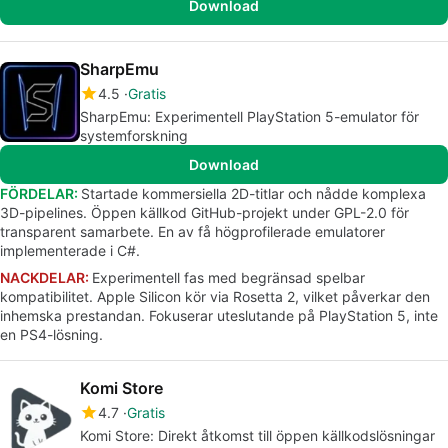
Download
SharpEmu
4.5
Gratis
SharpEmu: Experimentell PlayStation 5-emulator för
systemforskning
Download
FÖRDELAR:
Startade kommersiella 2D-titlar och nådde komplexa
3D-pipelines. Öppen källkod GitHub-projekt under GPL-2.0 för
transparent samarbete. En av få högprofilerade emulatorer
implementerade i C#.
NACKDELAR:
Experimentell fas med begränsad spelbar
kompatibilitet. Apple Silicon kör via Rosetta 2, vilket påverkar den
inhemska prestandan. Fokuserar uteslutande på PlayStation 5, inte
en PS4-lösning.
Komi Store
4.7
Gratis
Komi Store: Direkt åtkomst till öppen källkodslösningar