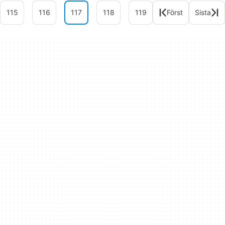
115
116
117
118
119
Först
Sista