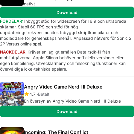
nativt
Download
FÖRDELAR:
Inbyggt stöd för widescreen för 16:9 och ultrabreda
skärmar. Stabil 60 FPS och stöd för hög
uppdateringsfrekvensmonitor. Inbyggd skriptkompilator och
modladdare för gemenskapsinnehåll. Anpassad nätverk för Sonic 2
2P Versus online spel.
NACKDELAR:
Kräver en lagligt erhållen Data.rsdk-fil från
mobilutgåvorna. Apple Silicon behöver oofficiella versioner eller
egen kompilering. Utvecklarmeny och felsökningsfunktioner kan
överväldiga icke-tekniska spelare.
Angry Video Game Nerd I II Deluxe
4.7
Betalt
En översyn av Angry Video Game Nerd I II Deluxe
Download
Incoming: The Final Conflict