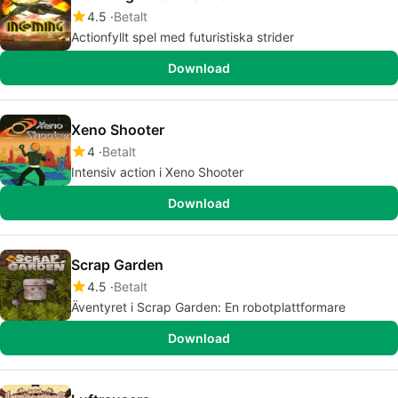
4.5
Betalt
Actionfyllt spel med futuristiska strider
Download
Xeno Shooter
4
Betalt
Intensiv action i Xeno Shooter
Download
Scrap Garden
4.5
Betalt
Äventyret i Scrap Garden: En robotplattformare
Download