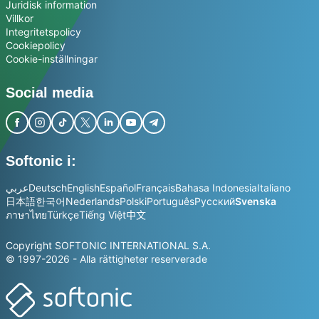
Juridisk information
Villkor
Integritetspolicy
Cookiepolicy
Cookie-inställningar
Social media
Softonic i:
عربي
Deutsch
English
Español
Français
Bahasa Indonesia
Italiano
日本語
한국어
Nederlands
Polski
Português
Русский
Svenska
ภาษาไทย
Türkçe
Tiếng Việt
中文
Copyright SOFTONIC INTERNATIONAL S.A.
© 1997-2026 - Alla rättigheter reserverade