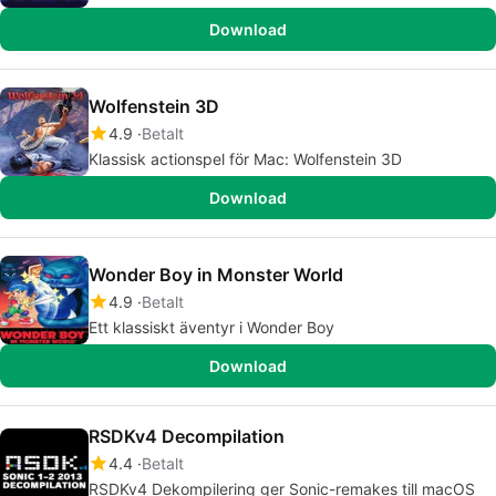
Download
Wolfenstein 3D
4.9
Betalt
Klassisk actionspel för Mac: Wolfenstein 3D
Download
Wonder Boy in Monster World
4.9
Betalt
Ett klassiskt äventyr i Wonder Boy
Download
RSDKv4 Decompilation
4.4
Betalt
RSDKv4 Dekompilering ger Sonic-remakes till macOS