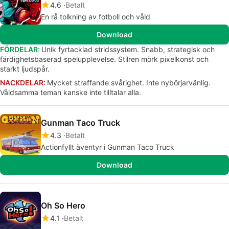
4.6
Betalt
En rå tolkning av fotboll och våld
Download
FÖRDELAR:
Unik fyrtacklad stridssystem. Snabb, strategisk och
färdighetsbaserad spelupplevelse. Stilren mörk pixelkonst och
starkt ljudspår.
NACKDELAR:
Mycket straffande svårighet. Inte nybörjarvänlig.
Våldsamma teman kanske inte tilltalar alla.
Gunman Taco Truck
4.3
Betalt
Actionfyllt äventyr i Gunman Taco Truck
Download
Oh So Hero
4.1
Betalt