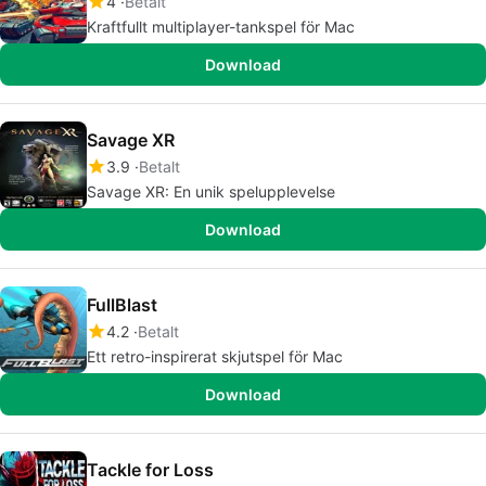
4
Betalt
Kraftfullt multiplayer-tankspel för Mac
Download
Savage XR
3.9
Betalt
Savage XR: En unik spelupplevelse
Download
FullBlast
4.2
Betalt
Ett retro-inspirerat skjutspel för Mac
Download
Tackle for Loss