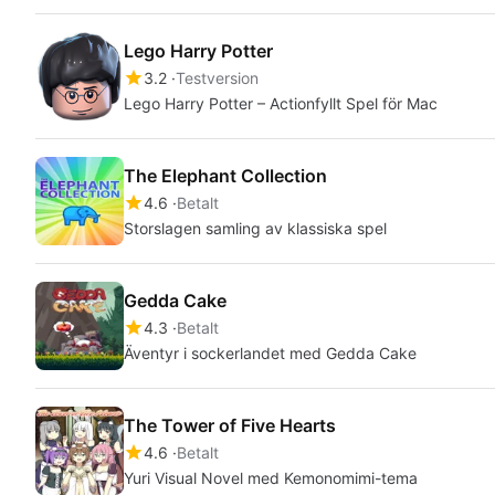
Lego Harry Potter
3.2
Testversion
Lego Harry Potter – Actionfyllt Spel för Mac
The Elephant Collection
4.6
Betalt
Storslagen samling av klassiska spel
Gedda Cake
4.3
Betalt
Äventyr i sockerlandet med Gedda Cake
The Tower of Five Hearts
4.6
Betalt
Yuri Visual Novel med Kemonomimi-tema