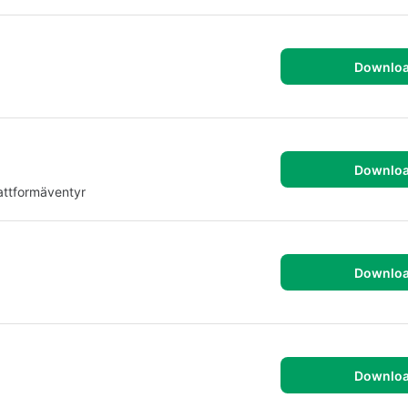
Downlo
Downlo
attformäventyr
Downlo
Downlo