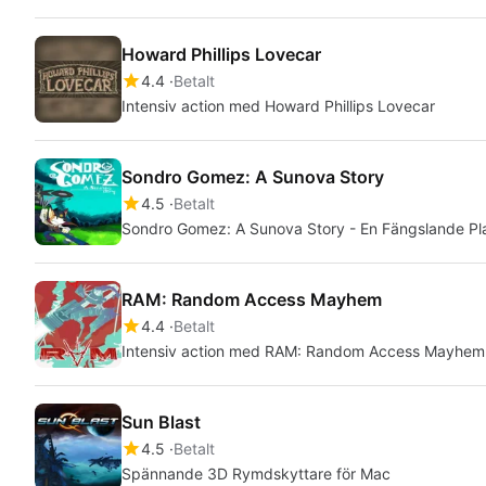
Howard Phillips Lovecar
4.4
Betalt
Intensiv action med Howard Phillips Lovecar
Sondro Gomez: A Sunova Story
4.5
Betalt
Sondro Gomez: A Sunova Story - En Fängslande Pl
RAM: Random Access Mayhem
4.4
Betalt
Intensiv action med RAM: Random Access Mayhem
Sun Blast
4.5
Betalt
Spännande 3D Rymdskyttare för Mac