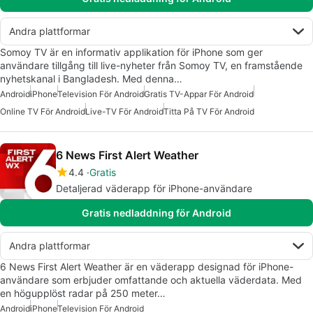
Andra plattformar
Somoy TV är en informativ applikation för iPhone som ger
användare tillgång till live-nyheter från Somoy TV, en framstående
nyhetskanal i Bangladesh. Med denna…
Android
iPhone
Television För Android
Gratis TV-Appar För Android
Online TV För Android
Live-TV För Android
Titta På TV För Android
6 News First Alert Weather
4.4
Gratis
Detaljerad väderapp för iPhone-användare
Gratis nedladdning för Android
Andra plattformar
6 News First Alert Weather är en väderapp designad för iPhone-
användare som erbjuder omfattande och aktuella väderdata. Med
en högupplöst radar på 250 meter…
Android
iPhone
Television För Android