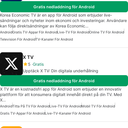
Gratis nedladdning för Android
Korea Economic TV är en app för Android som erbjuder live-
sändningar och nyheter inom ekonomi och investeringar. Användare
kan följa direktsändningar av Korea Economic…
Android
Gratis TV-Appar För Android
Live-TV För Android
Online TV För Android
Television För Android
TV-Kanaler För Android
X TV
5
Gratis
Upptäck X TV: Din digitala underhållning
Gratis nedladdning för Android
X TV är en kostnadsfri app för Android som erbjuder en innovativ
plattform för att konsumera digitalt innehåll direkt på din TV. Med
X…
Android
Titta På TV För Android
Live-TV För Android
Mobil TV För Android
Gratis TV-Appar För Android
Live-TV-Kanaler För Android