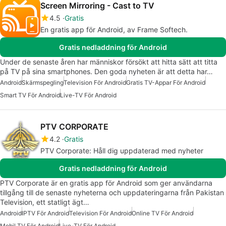
Screen Mirroring - Cast to TV
4.5
Gratis
En gratis app för Android, av Frame Softech.
Gratis nedladdning för Android
Under de senaste åren har människor försökt att hitta sätt att titta
på TV på sina smartphones. Den goda nyheten är att detta har…
Android
Skärmspegling
Television För Android
Gratis TV-Appar För Android
Smart TV För Android
Live-TV För Android
PTV CORPORATE
4.2
Gratis
PTV Corporate: Håll dig uppdaterad med nyheter
Gratis nedladdning för Android
PTV Corporate är en gratis app för Android som ger användarna
tillgång till de senaste nyheterna och uppdateringarna från Pakistan
Television, ett statligt ägt…
Android
IPTV För Android
Television För Android
Online TV För Android
Mobil TV För Android
Live-TV För Android