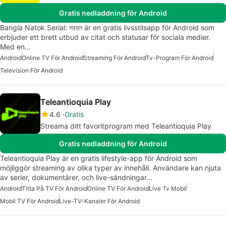
Gratis nedladdning för Android
Bangla Natok Serial: সরয়ল är en gratis livsstilsapp för Android som
erbjuder ett brett utbud av citat och statusar för sociala medier.
Med en…
Android
Online TV För Android
Streaming För Android
Tv-Program För Android
Television För Android
Teleantioquia Play
4.6
Gratis
Streama ditt favoritprogram med Teleantioquia Play
Gratis nedladdning för Android
Teleantioquia Play är en gratis lifestyle-app för Android som
möjliggör streaming av olika typer av innehåll. Användare kan njuta
av serier, dokumentärer, och live-sändningar…
Android
Titta På TV För Android
Online TV För Android
Live Tv Mobil
Mobil TV För Android
Live-TV-Kanaler För Android