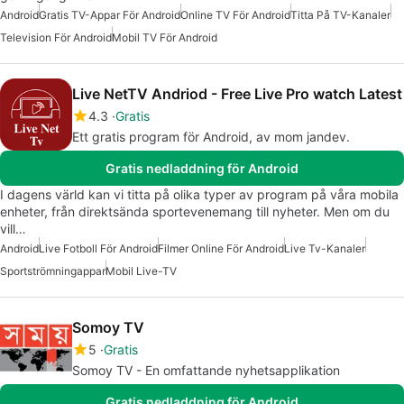
Android
Gratis TV-Appar För Android
Online TV För Android
Titta På TV-Kanaler
Television För Android
Mobil TV För Android
Live NetTV Andriod - Free Live Pro watch Latest
4.3
Gratis
Ett gratis program för Android, av mom jandev.
Gratis nedladdning för Android
I dagens värld kan vi titta på olika typer av program på våra mobila
enheter, från direktsända sportevenemang till nyheter. Men om du
vill…
Android
Live Fotboll För Android
Filmer Online För Android
Live Tv-Kanaler
Sportströmningappar
Mobil Live-TV
Somoy TV
5
Gratis
Somoy TV - En omfattande nyhetsapplikation
Gratis nedladdning för Android