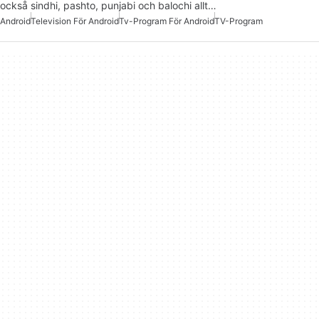
också sindhi, pashto, punjabi och balochi allt…
Android
Television För Android
Tv-Program För Android
TV-Program