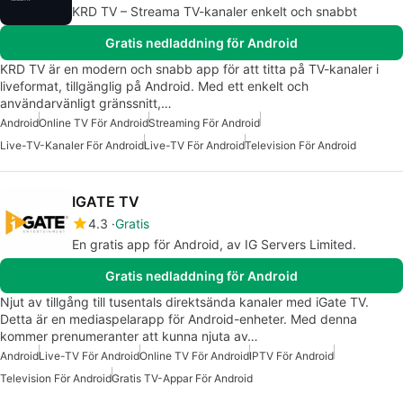
KRD TV – Streama TV-kanaler enkelt och snabbt
Gratis nedladdning för Android
KRD TV är en modern och snabb app för att titta på TV-kanaler i
liveformat, tillgänglig på Android. Med ett enkelt och
användarvänligt gränssnitt,…
Android
Online TV För Android
Streaming För Android
Live-TV-Kanaler För Android
Live-TV För Android
Television För Android
IGATE TV
4.3
Gratis
En gratis app för Android, av IG Servers Limited.
Gratis nedladdning för Android
Njut av tillgång till tusentals direktsända kanaler med iGate TV.
Detta är en mediaspelarapp för Android-enheter. Med denna
kommer prenumeranter att kunna njuta av…
Android
Live-TV För Android
Online TV För Android
IPTV För Android
Television För Android
Gratis TV-Appar För Android