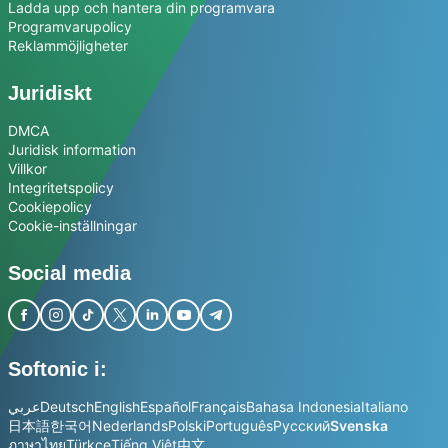
Ladda upp och hantera din programvara
Programvarupolicy
Reklammöjligheter
Juridiskt
DMCA
Juridisk information
Villkor
Integritetspolicy
Cookiepolicy
Cookie-inställningar
Social media
Softonic i:
عربي
Deutsch
English
Español
Français
Bahasa Indonesia
Italiano
日本語
한국어
Nederlands
Polski
Português
Русский
Svenska
ภาษาไทย
Türkçe
Tiếng Việt
中文