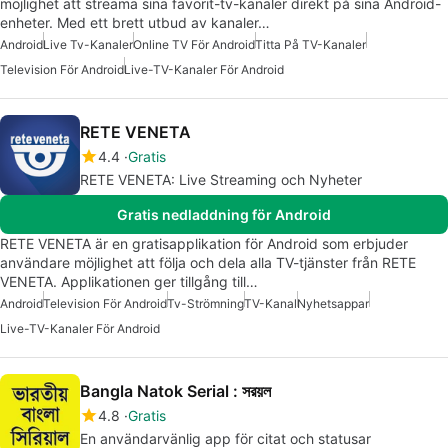
möjlighet att streama sina favorit-tv-kanaler direkt på sina Android-
enheter. Med ett brett utbud av kanaler…
Android
Live Tv-Kanaler
Online TV För Android
Titta På TV-Kanaler
Television För Android
Live-TV-Kanaler För Android
RETE VENETA
4.4
Gratis
RETE VENETA: Live Streaming och Nyheter
Gratis nedladdning för Android
RETE VENETA är en gratisapplikation för Android som erbjuder
användare möjlighet att följa och dela alla TV-tjänster från RETE
VENETA. Applikationen ger tillgång till…
Android
Television För Android
Tv-Strömning
TV-Kanal
Nyhetsappar
Live-TV-Kanaler För Android
Bangla Natok Serial : সরয়ল
4.8
Gratis
En användarvänlig app för citat och statusar