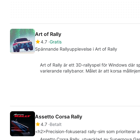
Art of Rally
4.7
Gratis
Spännande Rallyupplevelse i Art of Rally
Art of Rally är ett 3D-rallyspel för Windows där sp
varierande rallybanor. Målet är att korsa mållinj
Assetto Corsa Rally
4.7
Betalt
<h2>Precision-fokuserad rally-sim som prioriterar
Assetto Corsa Rally, utvecklad av Supernova Game