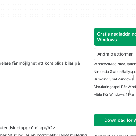
Gratis nedladdning
Windows
Andra plattformar
elare får möjlighet att köra olika bilar på
Windows
Mac
PlayStation
en…
Nintendo Switch
Rallysp
Bilracing Spel Windows
Simuleringsspel För Win
Måla För Windows 11
Ral
Download för
 autentisk etappkörning</h2>
s Studios, är en högfidelity rallysimulering