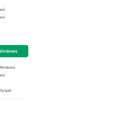
ows
ows
 Windows
 Windows
ows
llyspel