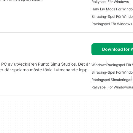
Rallyspel För Windows
Halv Liv Mods För Wind
Bilracing-Spel För Wind
Racingspel För Windows
Download för
r PC av utvecklaren Punto Simu Studios. Det är
Windows
Racingspel För
tser där spelarna måste tävla i utmanande lopp.
Bilracing-Spel För Wind
Racingspel Simuleringar
Rallyspel För Windows
Ra