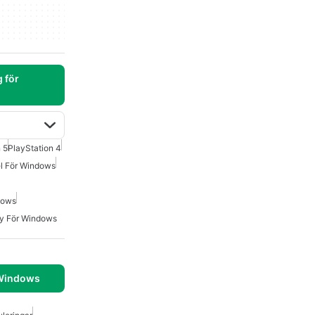
 för
 5
PlayStation 4
el För Windows
dows
ly För Windows
 Windows