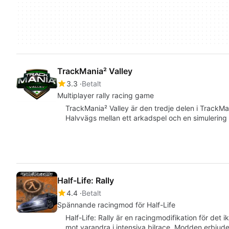
TrackMania² Valley
3.3
Betalt
Multiplayer rally racing game
TrackMania² Valley är den tredje delen i TrackMa
Halvvägs mellan ett arkadspel och en simulering ä
Half-Life: Rally
4.4
Betalt
Spännande racingmod för Half-Life
Half-Life: Rally är en racingmodifikation för det i
mot varandra i intensiva bilrace. Modden erbjud