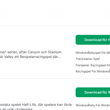
Download för
nia²-serien, efter Canyon och Stadium.
Windows
Rallyspel För 
r Valley ett flerspelarracingspel där…
Trackmania-Spel
Flerspelar-Racingspel F
Racingspel För Windows
Download för
koniska spelet Half-Life, där spelare kan tävla
Windows
Rally För Wind
er en unik upplevelse…