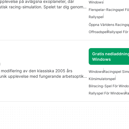
pplevelse på avlägsna exoplaneter, där
Windows
stisk racing-simulation. Spelet tar dig genom…
Flerspelar-Racingspel F
Rallyspel
Offroadspel
Rallyspel Fö
Gratis nedladdning
Windows
g
 modifiering av den klassiska 2005 års
Windows
Racingspel Simu
 unik upplevelse med fungerande arbetsoptik…
Körsimulatorspel
Bilracing-Spel För Wind
Rallyspel För Windows
Ra