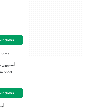
 Windows
Windows
ör Windows
Rallyspel
 Windows
ows