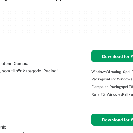
Download för
Kylotonn Games.
som tillhör kategorin 'Racing'.
Windows
Bilracing-Spel
Racingspel För Windows
Flerspelar-Racingspel F
Rally För Windows
Rallys
Download för
ship