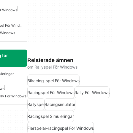
ör Windows
Öppna Världens Racingspel För Windows
r Windows
 för
Relaterade ämnen
om Rallyspel För Windows
leringar
Bilracing-spel För Windows
ows
Racingspel För Windows
Rally För Windows
lly För Windows
Rallyspel
Racingsimulator
Racingspel Simuleringar
Flerspelar-racingspel För Windows