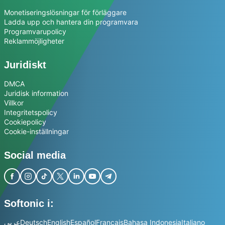
Monetiseringslösningar för förläggare
Ladda upp och hantera din programvara
Programvarupolicy
Reklammöjligheter
Juridiskt
DMCA
Juridisk information
Villkor
Integritetspolicy
Cookiepolicy
Cookie-inställningar
Social media
Softonic i:
عربي
Deutsch
English
Español
Français
Bahasa Indonesia
Italiano