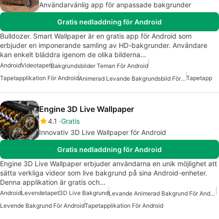
Användarvänlig app för anpassade bakgrunder
Gratis nedladdning för Android
Bulldozer. Smart Wallpaper är en gratis app för Android som
erbjuder en imponerande samling av HD-bakgrunder. Användare
kan enkelt bläddra igenom de olika bilderna…
Android
Videotapet
Bakgrundsbilder Teman För Android
Tapetapplikation För Android
Tapetapp
Animerad Levande Bakgrundsbild För Android
Engine 3D Live Wallpaper
4.1
Gratis
Innovativ 3D Live Wallpaper för Android
Gratis nedladdning för Android
Engine 3D Live Wallpaper erbjuder användarna en unik möjlighet att
sätta verkliga videor som live bakgrund på sina Android-enheter.
Denna applikation är gratis och…
Android
Levendetapet
3D Live Bakgrund
Levande Animerad Bakgrund För Android
Levende Bakgrund För Android
Tapetapplikation För Android