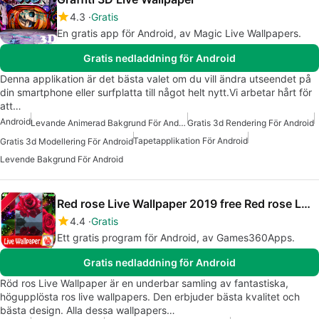
4.3
Gratis
En gratis app för Android, av Magic Live Wallpapers.
Gratis nedladdning för Android
Denna applikation är det bästa valet om du vill ändra utseendet på
din smartphone eller surfplatta till något helt nytt.Vi arbetar hårt för
att…
Android
Levande Animerad Bakgrund För Android
Gratis 3d Rendering För Android
Tapetapplikation För Android
Gratis 3d Modellering För Android
Levende Bakgrund För Android
Red rose Live Wallpaper 2019 free Red rose LWP
4.4
Gratis
Ett gratis program för Android, av Games360Apps.
Gratis nedladdning för Android
Röd ros Live Wallpaper är en underbar samling av fantastiska,
högupplösta ros live wallpapers. Den erbjuder bästa kvalitet och
bästa design. Alla dessa wallpapers…