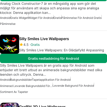
Analog Clock Constructor-7 är en mångsidig app som gör det
möjligt för användare att skapa och anpassa sina egna analoga
klockor. Denna applikation kan…
Android
Gratis Widget
Widget För Android
Gratis
Påminnelse För Android Gratis
Påminnelse
Silly Smiles Live Wallpapers
4.5
Gratis
Silly Smiles Live Wallpapers: En Glädjefylld Anpassning
Gratis nedladdning för Android
Silly Smiles Live Wallpapers är en gratis app för Android som
erbjuder ett brett utbud av animerade bakgrundsbilder med olika
leenden och uttryck. Denna…
Android
Bakgrundsbilder
Tapetapplikation För Android
Levende Bakgrund För Android
Animerad Levande Bakgrundsbild För Android
Sortiment Av Tapeter
Graffiti 3D Live Wallpaper