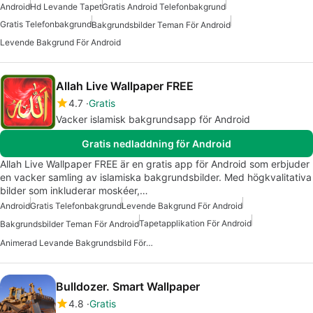
Android
Hd Levande Tapet
Gratis Android Telefonbakgrund
Gratis Telefonbakgrund
Bakgrundsbilder Teman För Android
Levende Bakgrund För Android
Allah Live Wallpaper FREE
4.7
Gratis
Vacker islamisk bakgrundsapp för Android
Gratis nedladdning för Android
Allah Live Wallpaper FREE är en gratis app för Android som erbjuder
en vacker samling av islamiska bakgrundsbilder. Med högkvalitativa
bilder som inkluderar moskéer,…
Android
Gratis Telefonbakgrund
Levende Bakgrund För Android
Tapetapplikation För Android
Bakgrundsbilder Teman För Android
Animerad Levande Bakgrundsbild För Android
Bulldozer. Smart Wallpaper
4.8
Gratis