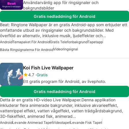
Användarvänlig app för ringsignaler och
bakgrundsbilder
Gratis nedladdning för Android
Beat: Ringtone Wallpaper är en gratis Android-app som erbjuder ett
omfattande utbud av ringsignaler och bakgrundsbilder. Med
överflöd av alternativ, inklusive musik, ljudeffekter och…
Android
Temapaket För Android
Gratis Telefonbakgrund
Tapetapp
Videoringsignal
Bästa Ringsignalerna För Android
Koi Fish Live Wallpaper
4.7
Gratis
Ett gratis program för Android, av livephoto.
Gratis nedladdning för Android
Detta är en gratis HD-video Live Wallpaper.Denna applikation
inkluderar flera animerade bakgrunder, inklusive akvarieeffekt,
vattenrippel effekt, vatten vågeffekt, vatten trädgårdsbakgrund,
3D-fiskeffekt, animerad fisk, animerad…
Android
Levande Animerad Tapet
Videotapet
Levande Fisk Tapet