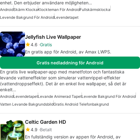
enhet. Den erbjuder användare möjligheten…
Android
Skärm Klocka
Klockteman För Android
Fullskärmsklocka
Levende Bakgrund För Android
Levendetapet
Jellyfish Live Wallpaper
4.6
Gratis
En gratis app för Android, av Amax LWPS.
Gratis nedladdning för Android
En gratis live wallpaper-app med manetfoton och fantastiska
levande vatteneffekter som simulerar vattenrippel-effekter
(vattendroppseffekt). Det är en enkel live wallpaper, så det är
enkelt…
Android
Levendetapet
Levande Animerad Tapet
Levende Bakgrund För Android
Vatten Levande Bakgrundsbild
Gratis Android Telefonbakgrund
Celtic Garden HD
4.9
Betalt
En fullständig version av appen för Android, av