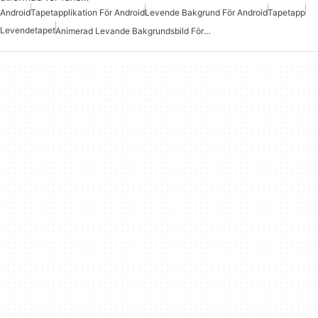
Android
Tapetapplikation För Android
Levende Bakgrund För Android
Tapetapp
Levendetapet
Animerad Levande Bakgrundsbild För Android