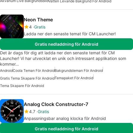
Akvarium Live Bakgrundsbild
Vatten Levande Bakgrund För Android
Neon Theme
4
Gratis
Ladda ner den senaste temat för CM Launcher!
Gratis nedladdning för Android
Det är dags för dig att ladda ner den senaste temat för CM
Launcher! Vi har utvecklat en unik och intressant applikation som
kommer…
Android
Coola Teman För Android
Bakgrundsteman För Android
Temapaket För Android
Gratis Tema Skapare För Android
Tema Skapare För Android
Analog Clock Constructor-7
4.7
Gratis
Anpassningsbar analog klocka för Android
Gratis nedladdning för Android