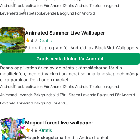
Android
Tapetapplikation För Android
Gratis Android Telefonbakgrund
Levendetapet
Tapetapp
Levende Bakgrund För Android
Animated Summer Live Wallpaper
4.7
Gratis
Ett gratis program för Android, av BlackBird Wallpapers.
Gratis nedladdning för Android
Denna applikation är en av de bästa skärmsläckarna för din
mobiltelefon, med ett vackert animerat sommarlandskap och många
olika partiklar. Den har en mycket…
Android
Tapetapplikation För Android
Gratis Android Telefonbakgrund
Animerad Levande Bakgrundsbild För Android
Skärm Levande Bakgrund För Android
Levande Animerad Bakgrund För Android
Magical forest live wallpaper
4.9
Gratis
Magisk skogstema för din Android-enhet