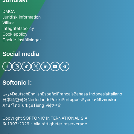
Juridiskt
DMCA
Juridisk information
Villkor
Integritetspolicy
Cookiepolicy
Cookie-inställningar
Social media
Softonic i:
عربي
Deutsch
English
Español
Français
Bahasa Indonesia
Italiano
日本語
한국어
Nederlands
Polski
Português
Русский
Svenska
ภาษาไทย
Türkçe
Tiếng Việt
中文
Copyright SOFTONIC INTERNATIONAL S.A.
© 1997-2026 - Alla rättigheter reserverade