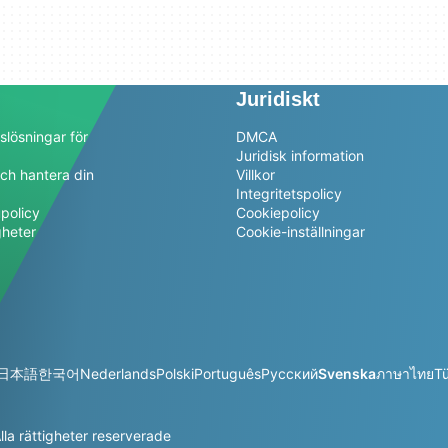
Juridiskt
slösningar för
DMCA
Juridisk information
ch hantera din
Villkor
a
Integritetspolicy
policy
Cookiepolicy
gheter
Cookie-inställningar
日本語
한국어
Nederlands
Polski
Português
Русский
Svenska
ภาษาไทย
T
la rättigheter reserverade