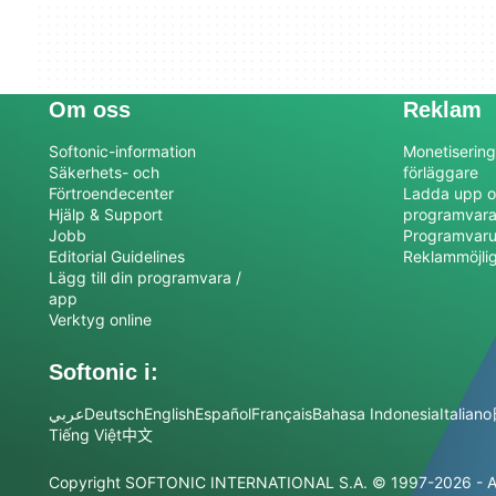
Om oss
Reklam
Softonic-information
Monetisering
Säkerhets- och
förläggare
Förtroendecenter
Ladda upp o
Hjälp & Support
programvar
Jobb
Programvaru
Editorial Guidelines
Reklammöjli
Lägg till din programvara /
app
Verktyg online
Softonic i:
عربي
Deutsch
English
Español
Français
Bahasa Indonesia
Italiano
Tiếng Việt
中文
Copyright SOFTONIC INTERNATIONAL S.A.
© 1997-2026 - Al