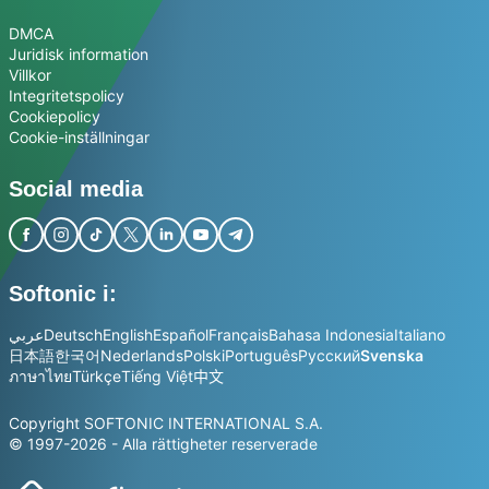
DMCA
Juridisk information
Villkor
Integritetspolicy
Cookiepolicy
Cookie-inställningar
Social media
Softonic i:
عربي
Deutsch
English
Español
Français
Bahasa Indonesia
Italiano
日本語
한국어
Nederlands
Polski
Português
Русский
Svenska
ภาษาไทย
Türkçe
Tiếng Việt
中文
Copyright SOFTONIC INTERNATIONAL S.A.
© 1997-2026 - Alla rättigheter reserverade