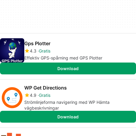
Gps Plotter
4.3
Gratis
Effektiv GPS-spårning med GPS Plotter
Download
WP Get Directions
4.9
Gratis
Strömlinjeforma navigering med WP Hämta
vägbeskrivningar
Download