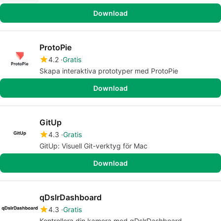
Download
ProtoPie
4.2
Gratis
Skapa interaktiva prototyper med ProtoPie
Download
GitUp
4.3
Gratis
GitUp: Visuell Git-verktyg för Mac
Download
qDslrDashboard
4.3
Gratis
Kontrollera din kamera med qDslrDashboard