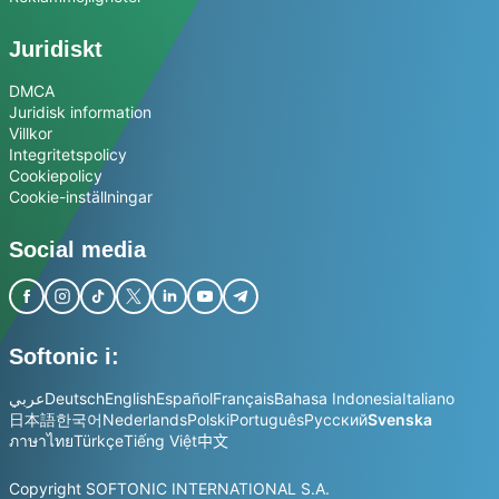
Juridiskt
DMCA
Juridisk information
Villkor
Integritetspolicy
Cookiepolicy
Cookie-inställningar
Social media
Softonic i:
عربي
Deutsch
English
Español
Français
Bahasa Indonesia
Italiano
日本語
한국어
Nederlands
Polski
Português
Русский
Svenska
ภาษาไทย
Türkçe
Tiếng Việt
中文
Copyright SOFTONIC INTERNATIONAL S.A.