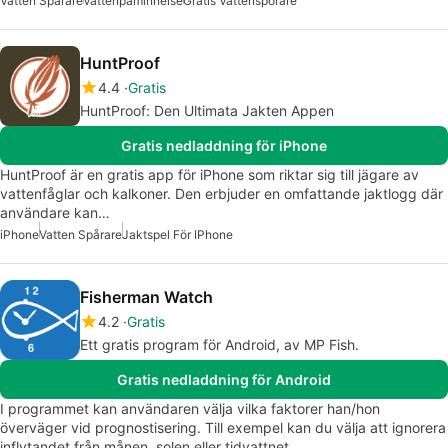
Vatten Spårare
Vattenpåminnelse
Gratis Vattensporare
HuntProof
4.4
Gratis
HuntProof: Den Ultimata Jakten Appen
Gratis nedladdning för iPhone
HuntProof är en gratis app för iPhone som riktar sig till jägare av
vattenfåglar och kalkoner. Den erbjuder en omfattande jaktlogg där
användare kan…
iPhone
Vatten Spårare
Jaktspel För IPhone
Fisherman Watch
4.2
Gratis
Ett gratis program för Android, av MP Fish.
Gratis nedladdning för Android
I programmet kan användaren välja vilka faktorer han/hon
överväger vid prognostisering. Till exempel kan du välja att ignorera
inflytandet från månen, solen eller tidvattnet.…