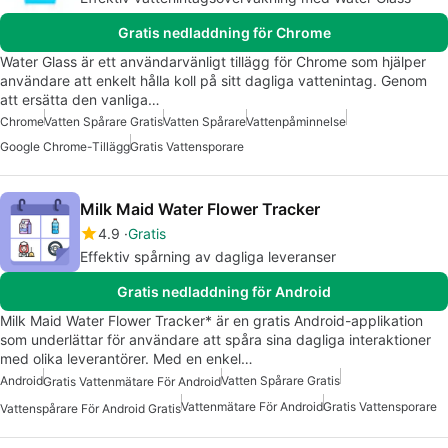
Gratis nedladdning för Chrome
Water Glass är ett användarvänligt tillägg för Chrome som hjälper
användare att enkelt hålla koll på sitt dagliga vattenintag. Genom
att ersätta den vanliga…
Chrome
Vatten Spårare Gratis
Vatten Spårare
Vattenpåminnelse
Google Chrome-Tillägg
Gratis Vattensporare
Milk Maid Water Flower Tracker
4.9
Gratis
Effektiv spårning av dagliga leveranser
Gratis nedladdning för Android
Milk Maid Water Flower Tracker* är en gratis Android-applikation
som underlättar för användare att spåra sina dagliga interaktioner
med olika leverantörer. Med en enkel…
Android
Vatten Spårare Gratis
Gratis Vattenmätare För Android
Vattenmätare För Android
Gratis Vattensporare
Vattenspårare För Android Gratis