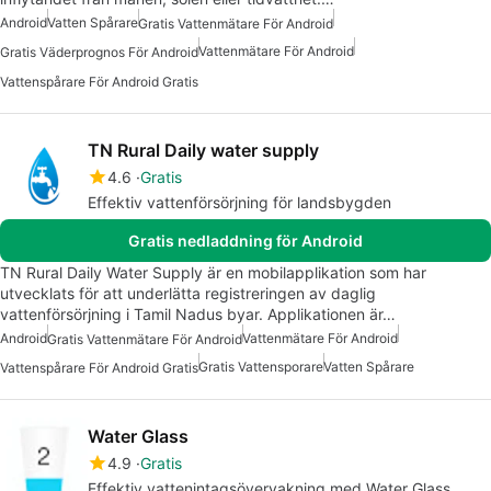
Android
Vatten Spårare
Gratis Vattenmätare För Android
Vattenmätare För Android
Gratis Väderprognos För Android
Vattenspårare För Android Gratis
TN Rural Daily water supply
4.6
Gratis
Effektiv vattenförsörjning för landsbygden
Gratis nedladdning för Android
TN Rural Daily Water Supply är en mobilapplikation som har
utvecklats för att underlätta registreringen av daglig
vattenförsörjning i Tamil Nadus byar. Applikationen är…
Android
Vattenmätare För Android
Gratis Vattenmätare För Android
Gratis Vattensporare
Vatten Spårare
Vattenspårare För Android Gratis
Water Glass
4.9
Gratis
Effektiv vattenintagsövervakning med Water Glass