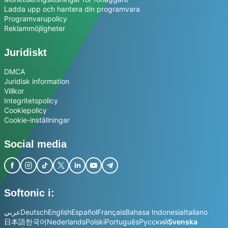
Ladda upp och hantera din programvara
Programvarupolicy
Reklammöjligheter
Juridiskt
DMCA
Juridisk information
Villkor
Integritetspolicy
Cookiepolicy
Cookie-inställningar
Social media
Softonic i:
عربي
Deutsch
English
Español
Français
Bahasa Indonesia
Italiano
日本語
한국어
Nederlands
Polski
Português
Русский
Svenska