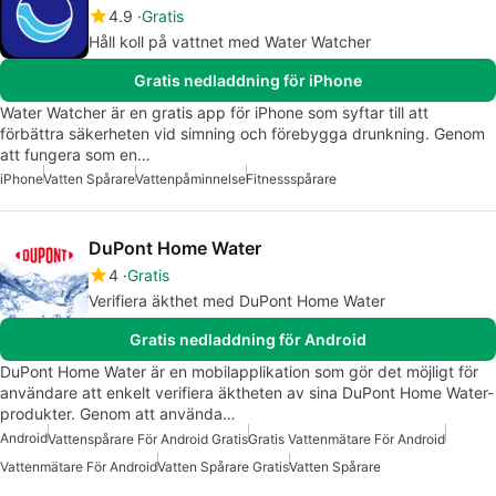
4.9
Gratis
Håll koll på vattnet med Water Watcher
Gratis nedladdning för iPhone
Water Watcher är en gratis app för iPhone som syftar till att
förbättra säkerheten vid simning och förebygga drunkning. Genom
att fungera som en…
iPhone
Vatten Spårare
Vattenpåminnelse
Fitnessspårare
DuPont Home Water
4
Gratis
Verifiera äkthet med DuPont Home Water
Gratis nedladdning för Android
DuPont Home Water är en mobilapplikation som gör det möjligt för
användare att enkelt verifiera äktheten av sina DuPont Home Water-
produkter. Genom att använda…
Android
Vattenspårare För Android Gratis
Gratis Vattenmätare För Android
Vattenmätare För Android
Vatten Spårare Gratis
Vatten Spårare