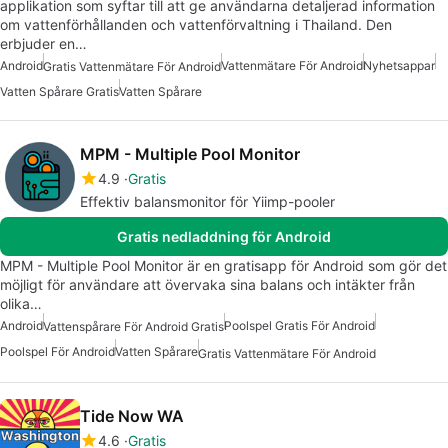
applikation som syftar till att ge användarna detaljerad information
om vattenförhållanden och vattenförvaltning i Thailand. Den
erbjuder en…
Android
Vattenmätare För Android
Nyhetsappar
Gratis Vattenmätare För Android
Vatten Spårare Gratis
Vatten Spårare
MPM - Multiple Pool Monitor
4.9
Gratis
Effektiv balansmonitor för Yiimp-pooler
Gratis nedladdning för Android
MPM - Multiple Pool Monitor är en gratisapp för Android som gör det
möjligt för användare att övervaka sina balans och intäkter från
olika…
Android
Poolspel Gratis För Android
Vattenspårare För Android Gratis
Poolspel För Android
Vatten Spårare
Gratis Vattenmätare För Android
Tide Now WA
4.6
Gratis