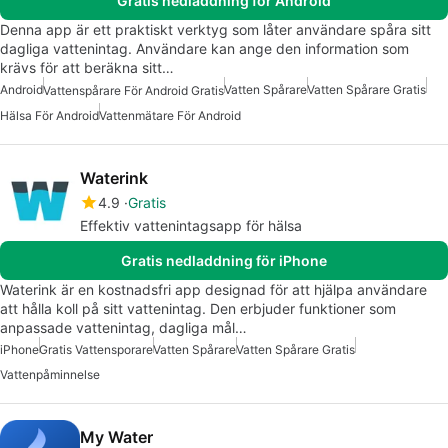
Gratis nedladdning för Android
Denna app är ett praktiskt verktyg som låter användare spåra sitt
dagliga vattenintag. Användare kan ange den information som
krävs för att beräkna sitt…
Android
Vatten Spårare
Vatten Spårare Gratis
Vattenspårare För Android Gratis
Hälsa För Android
Vattenmätare För Android
Waterink
4.9
Gratis
Effektiv vattenintagsapp för hälsa
Gratis nedladdning för iPhone
Waterink är en kostnadsfri app designad för att hjälpa användare
att hålla koll på sitt vattenintag. Den erbjuder funktioner som
anpassade vattenintag, dagliga mål…
iPhone
Gratis Vattensporare
Vatten Spårare
Vatten Spårare Gratis
Vattenpåminnelse
My Water