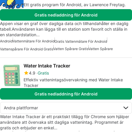
Ett gratis program för Android, av Lawrence Freytag.
Gratis nedladdning för Android
Appen visar en graf över dagliga data och tillhandahåller en daglig
tabell.Användaren kan lägga till en station som favorit och ställa in
en standardstation…
Android
Vattenmätare För Android
Gratis Vattenmätare För Android
Vatten Spårare Gratis
Vatten Spårare
Vattenspårare För Android Gratis
Water Intake Tracker
4.9
Gratis
Effektiv vattenintagsövervakning med Water Intake
Tracker
Gratis nedladdning för Android
Andra plattformar
Water Intake Tracker är ett praktiskt tillägg för Chrome som hjälper
användare att övervaka sitt dagliga vattenintag. Programmet är
gratis och erbjuder en enkel…