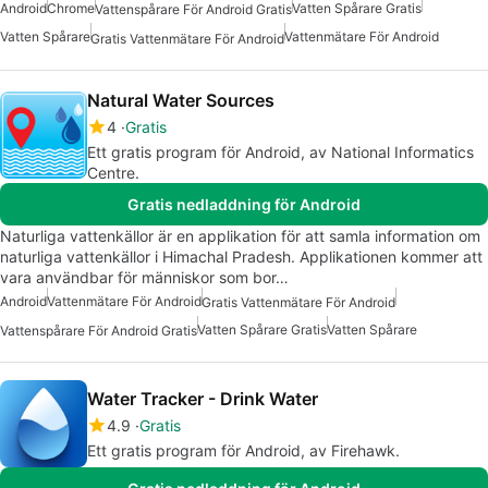
Android
Chrome
Vatten Spårare Gratis
Vattenspårare För Android Gratis
Vatten Spårare
Vattenmätare För Android
Gratis Vattenmätare För Android
Natural Water Sources
4
Gratis
Ett gratis program för Android, av National Informatics
Centre.
Gratis nedladdning för Android
Naturliga vattenkällor är en applikation för att samla information om
naturliga vattenkällor i Himachal Pradesh. Applikationen kommer att
vara användbar för människor som bor…
Android
Vattenmätare För Android
Gratis Vattenmätare För Android
Vatten Spårare Gratis
Vatten Spårare
Vattenspårare För Android Gratis
Water Tracker - Drink Water
4.9
Gratis
Ett gratis program för Android, av Firehawk.