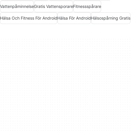
Vattenpåminnelse
Gratis Vattensporare
Fitnessspårare
Hälsa Och Fitness För Android
Hälsa För Android
Hälsospårning Gratis