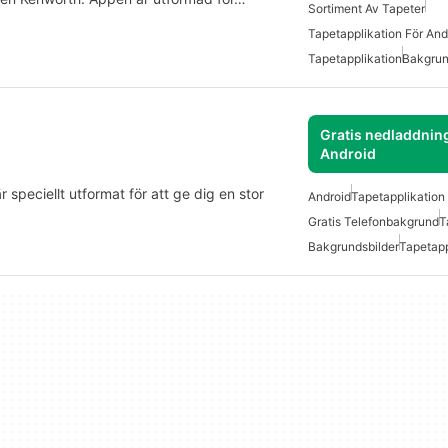
Sortiment Av Tapeter
Tapetapplikation För And
Tapetapplikation
Bakgrun
Gratis nedladdning
Android
 speciellt utformat för att ge dig en stor
Android
Tapetapplikation
Gratis Telefonbakgrund
T
Bakgrundsbilder
Tapetap