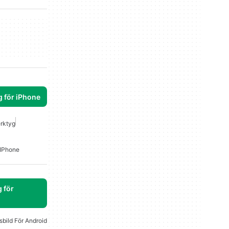
g för iPhone
rktyg
 IPhone
 för
bild För Android