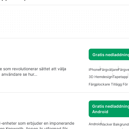
Gratis nedladdnin
 som revolutionerar sättet att välja
iPhone
Färgväljare
Färgve
n användare se hur…
3D Hemdesign
Tapetapp
Färgplockare Tillägg För
Gratis nedladdning
Android
id-enheter som erbjuder en imponerande
Android
Vacker Bakgrunds
karen Kenworth. Appen är utformad för…