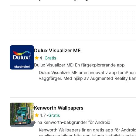
Dulux Visualizer ME
4
Gratis
Dulux Visualizer ME: En färgexplorerande app
Dulux Visualizer ME är en innovativ app för iPhone
väggfärger. Med hjälp av Augmented Reality ka
Kenworth Wallpapers
4.7
Gratis
Fina Kenworth-bakgrunder för Android
Kenworth Wallpapers är en gratis app för Andro
samling av bilder från den kända lastbilstillver