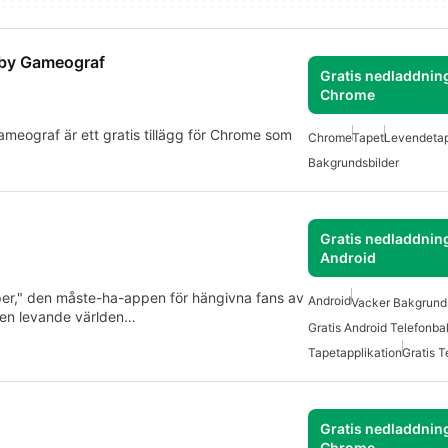
 by Gameograf
Gratis nedladdning
Chrome
eograf är ett gratis tillägg för Chrome som
Chrome
Tapet
Levendeta
Bakgrundsbilder
Gratis nedladdning
Android
aper," den måste-ha-appen för hängivna fans av
Android
Vacker Bakgrunds
i den levande världen…
Gratis Android Telefonb
Tapetapplikation
Gratis 
Gratis nedladdning
Chrome