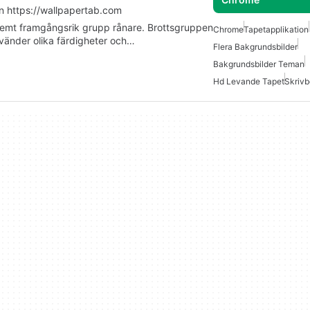
n https://wallpapertab.com
remt framgångsrik grupp rånare. Brottsgruppen
Chrome
Tapetapplikation
änder olika färdigheter och…
Flera Bakgrundsbilder
Bakgrundsbilder Teman
Hd Levande Tapet
Skriv