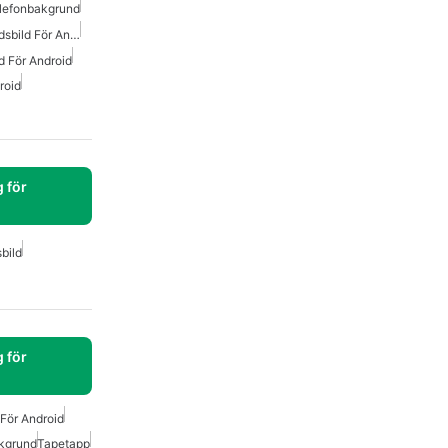
elefonbakgrund
Vatten Levande Bakgrundsbild För Android
 För Android
roid
 för
bild
 för
 För Android
akgrund
Tapetapp