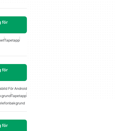
 för
pet
Tapetapp
 för
bild För Android
akgrund
Tapetapp
Telefonbakgrund
 för