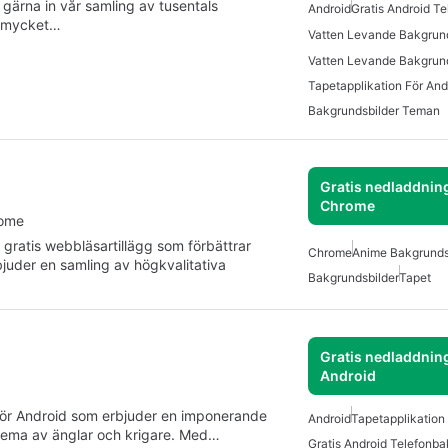
 gärna in vår samling av tusentals
Android
Gratis Android T
r mycket…
Vatten Levande Bakgrund
Tapetapplikation För And
Bakgrundsbilder Teman
Gratis nedladdning
Chrome
rome
gratis webbläsartillägg som förbättrar
Chrome
Anime Bakgrunds
juder en samling av högkvalitativa
Bakgrundsbilder
Tapet
Gratis nedladdning
Android
n för Android som erbjuder en imponerande
Android
Tapetapplikation
tema av änglar och krigare. Med…
Gratis Android Telefonb