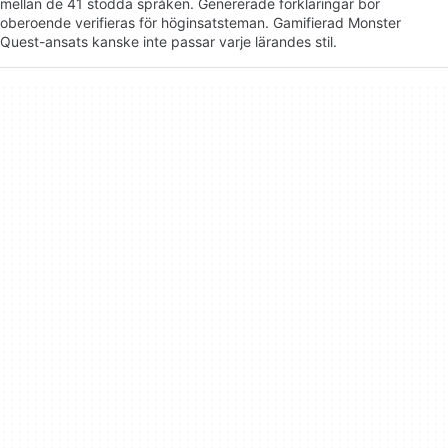
mellan de 41 stödda språken. Genererade förklaringar bör
oberoende verifieras för höginsatsteman. Gamifierad Monster
Quest-ansats kanske inte passar varje lärandes stil.