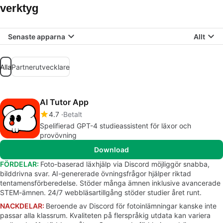
verktyg
Senaste apparna
Allt
Alla
Partnerutvecklare
AI Tutor App
4.7
Betalt
Spelifierad GPT-4 studieassistent för läxor och
provövning
Download
FÖRDELAR:
Foto-baserad läxhjälp via Discord möjliggör snabba,
bilddrivna svar. AI-genererade övningsfrågor hjälper riktad
tentamensförberedelse. Stöder många ämnen inklusive avancerade
STEM-ämnen. 24/7 webbläsartillgång stöder studier året runt.
NACKDELAR:
Beroende av Discord för fotoinlämningar kanske inte
passar alla klassrum. Kvaliteten på flerspråkig utdata kan variera