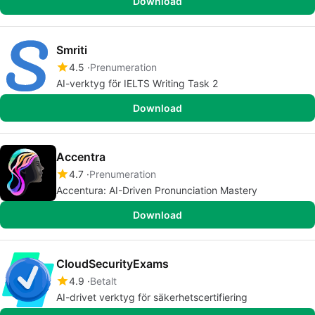
Download
Smriti
4.5
Prenumeration
AI-verktyg för IELTS Writing Task 2
Download
Accentra
4.7
Prenumeration
Accentura: AI-Driven Pronunciation Mastery
Download
CloudSecurityExams
4.9
Betalt
AI-drivet verktyg för säkerhetscertifiering