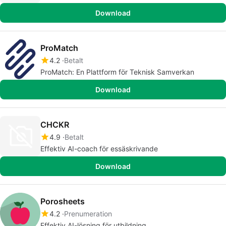
Download
ProMatch
4.2
Betalt
ProMatch: En Plattform för Teknisk Samverkan
Download
CHCKR
4.9
Betalt
Effektiv AI-coach för essäskrivande
Download
Porosheets
4.2
Prenumeration
Effektiv AI-lösning för utbildning