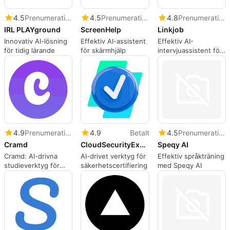
4.5
Prenumeration
4.5
Prenumeration
4.8
Prenumeration
IRL PLAYground
ScreenHelp
Linkjob
Innovativ AI-lösning
Effektiv AI-assistent
Effektiv AI-
för tidig lärande
för skärmhjälp
intervjuassistent för
jobbsökande
4.9
Betalt
4.5
Prenumeration
4.9
Prenumeration
CloudSecurityExams
Speqy AI
Cramd
AI-drivet verktyg för
Effektiv språkträning
Cramd: AI-drivna
säkerhetscertifiering
med Speqy AI
studieverktyg för
effektiv inlärning