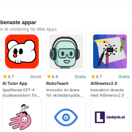
Senaste appar
in AI-utbildning för Web Apps
4.7
Betalt
4.4
Gratis
4.7
Gratis
AI Tutor App
RoboTeach
AISheetsv2.0
Spelifierad GPT-4
Innovativ AI-lärare
Interaktivt lärande
studieassistent för
för skräddarsydda
med AISheetsv2.0
läxor och provövning
lektioner