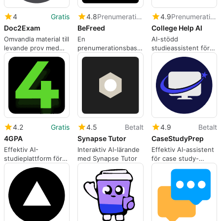
4
Gratis
4.8
Prenumeration
4.9
Prenumeration
Doc2Exam
BeFreed
College Help AI
Omvandla material till
En
AI-stödd
levande prov med
prenumerationsbaserad
studieassistent för
Doc2Exam
app för webbappar,
studenter
av Jisong L..
4.2
Gratis
4.5
Betalt
4.9
Betalt
4GPA
Synapse Tutor
CaseStudyPrep
Effektiv AI-
Interaktiv AI-lärande
Effektiv AI-assistent
studieplattform för
med Synapse Tutor
för case study-
studenter
intervjuer