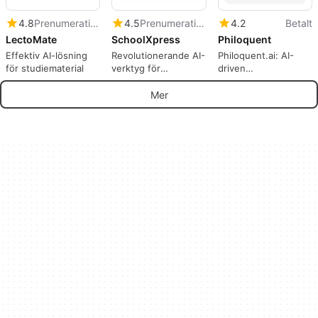
4.8
Prenumeration
4.5
Prenumeration
4.2
Betalt
LectoMate
SchoolXpress
Philoquent
Effektiv AI-lösning
Revolutionerande AI-
Philoquent.ai: AI-
för studiematerial
verktyg för
driven
utbildning
Lärandeverktyg
Mer