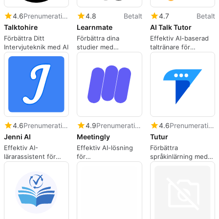
4.6
Prenumeration
4.8
Betalt
4.7
Betalt
Talktohire
Learnmate
AI Talk Tutor
Förbättra Ditt
Förbättra dina
Effektiv AI-baserad
Intervjuteknik med AI
studier med
taltränare för
LearnMate
språkinlärning
4.6
Prenumeration
4.9
Prenumeration
4.6
Prenumeration
Jenni AI
Meetingly
Tutur
Effektiv AI-
Effektiv AI-lösning
Förbättra
lärarassistent för
för
språkinlärning med
studenter
föreläsningshantering
Tutur