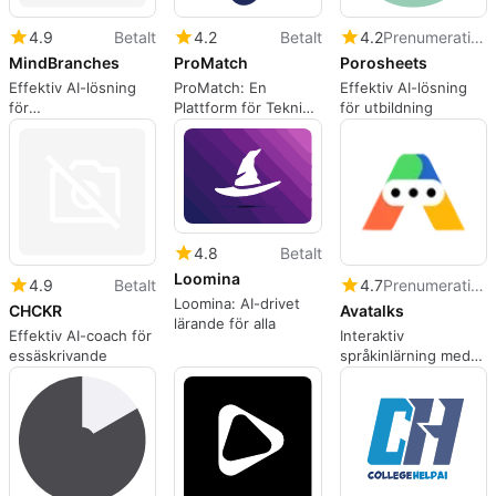
4.9
Betalt
4.2
Betalt
4.2
Prenumeration
MindBranches
ProMatch
Porosheets
Effektiv AI-lösning
ProMatch: En
Effektiv AI-lösning
för
Plattform för Teknisk
för utbildning
datakomprehension
Samverkan
4.8
Betalt
Loomina
4.9
Betalt
4.7
Prenumeration
Loomina: AI-drivet
CHCKR
Avatalks
lärande för alla
Effektiv AI-coach för
Interaktiv
essäskrivande
språkinlärning med
3D-avatarer