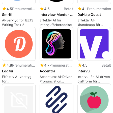
4.5
Prenumeration
4.5
Betalt
4
Prenumeration
Smriti
Interview Mentor AI
DaHelp Quest
AI-verktyg för IELTS
Effektiv AI för
Effektiv AI-
Writing Task 2
intervjuförberedelse
lärandeapp för
studenter och
forskare
4.8
Prenumeration
4.7
Prenumeration
4.5
Betalt
Log4u
Accentra
Intervu
Effektiv AI-verktyg
Accentura: AI-Driven
Intervu: En AI-driven
för
Pronunciation
plattform för
intervjuförberedelse
Mastery
systemdesign