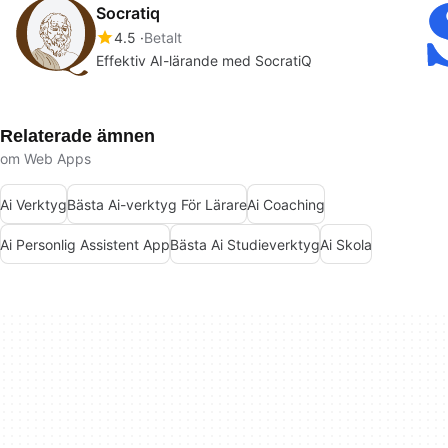
Socratiq
4.5
Betalt
Effektiv AI-lärande med SocratiQ
Relaterade ämnen
om Web Apps
Ai Verktyg
Bästa Ai-verktyg För Lärare
Ai Coaching
Ai Personlig Assistent App
Bästa Ai Studieverktyg
Ai Skola