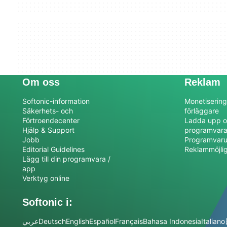
Om oss
Reklam
Softonic-information
Monetisering
Säkerhets- och
förläggare
Förtroendecenter
Ladda upp o
Hjälp & Support
programvar
Jobb
Programvaru
Editorial Guidelines
Reklammöjli
Lägg till din programvara /
app
Verktyg online
Softonic i:
عربي
Deutsch
English
Español
Français
Bahasa Indonesia
Italiano