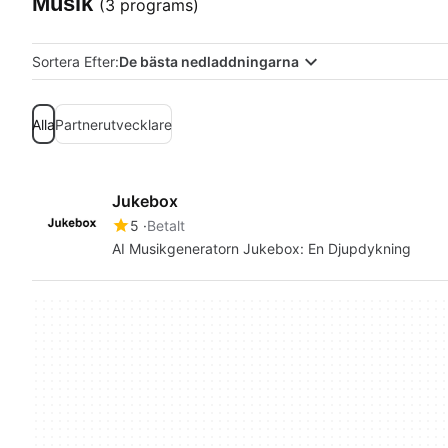
Musik
(3 programs)
Sortera Efter:
De bästa nedladdningarna
Alla
Partnerutvecklare
Jukebox
5
Betalt
AI Musikgeneratorn Jukebox: En Djupdykning