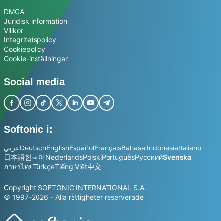
DMCA
Juridisk information
Villkor
Integritetspolicy
Cookiepolicy
Cookie-inställningar
Social media
Softonic i:
عربي
Deutsch
English
Español
Français
Bahasa Indonesia
Italiano
日本語
한국어
Nederlands
Polski
Português
Русский
Svenska
ภาษาไทย
Türkçe
Tiếng Việt
中文
Copyright SOFTONIC INTERNATIONAL S.A.
© 1997-2026 - Alla rättigheter reserverade