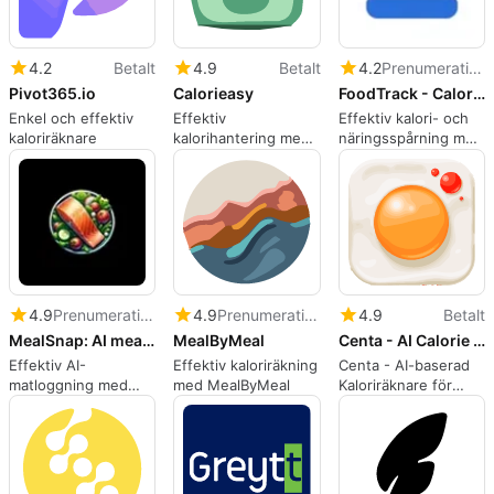
4.2
Betalt
4.9
Betalt
4.2
Prenumeration
Pivot365.io
Calorieasy
FoodTrack - Calorie Tracker
Enkel och effektiv
Effektiv
Effektiv kalori- och
kaloriräknare
kalorihantering med
näringsspårning med
AI
FoodTrack
4.9
Prenumeration
4.9
Prenumeration
4.9
Betalt
MealSnap: AI meal log journal
MealByMeal
Centa - AI Calorie Counter
Effektiv AI-
Effektiv kaloriräkning
Centa - AI-baserad
matloggning med
med MealByMeal
Kaloriräknare för
MealSnap
Enkel
Näringsövervakning