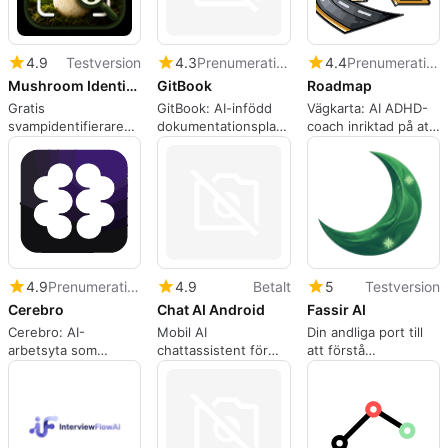
4.9
Testversion
4.3
Prenumeration
4.4
Prenumeration
Mushroom Identifier - Free Identification App By Photo
GitBook
Roadmap
Gratis
GitBook: AI-infödd
Vägkarta: AI ADHD-
svampidentifierare
dokumentationsplattform
coach inriktad på att
App genom foto -
för ingenjörs- och
övervinna
Identifiera ätliga och
produktteam
uppgiftsparalys
giftiga svampar och
svampar omedelbart
4.9
Prenumeration
4.9
Betalt
5
Testversion
Cerebro
Chat AI Android
Fassir AI
Cerebro: AI-
Mobil AI
Din andliga port till
arbetsyta som
chattassistent för
att förstå
förvandlar
skrivande, kodning
drömbudskap, med
anteckningar till
och översättningar
en touch av gammal
handlingsbar
visdom och modern
kunskap
intelligens.