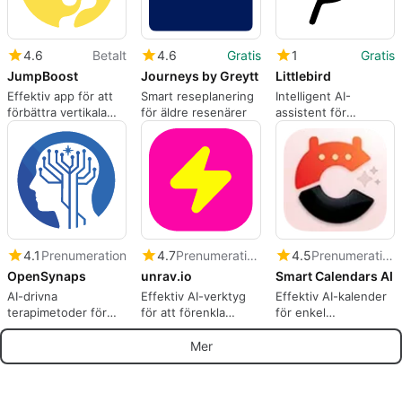
4.6
Betalt
4.6
Gratis
1
Gratis
JumpBoost
Journeys by Greytt
Littlebird
Effektiv app för att
Smart reseplanering
Intelligent AI-
förbättra vertikala
för äldre resenärer
assistent för
hopp
effektivare arbete
4.1
Prenumeration
4.7
Prenumeration
4.5
Prenumeration
OpenSynaps
unrav.io
Smart Calendars AI
AI-drivna
Effektiv AI-verktyg
Effektiv AI-kalender
terapimetoder för
för att förenkla
för enkel
mental hälsa
uppgifter
schemaläggning
Mer