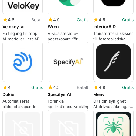
4.8
Betalt
4.9
Gratis
4.5
Gratis
Velokey-ai
Wren
InteriorAID
Få tillgång till topp
AI-assisterad e-
Transformera skisser
AI-modeller i ett API
postskapare för
till fotorealistiska
yrkesverksamma
interiörer
4
Gratis
4.5
Betalt
4.9
Gratis
Dokie
Specifys.AI
Meev
Automatiserat
Förenkla
Öka din synlighet i
bildspel skapande
applikationsutveckling
AI-drivna sökningar
verktyg
och chattbottar