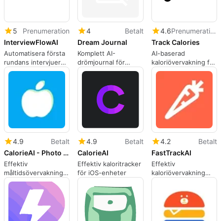
5
Prenumeration
4
Betalt
4.6
Prenumeration
InterviewFlowAI
Dream Journal
Track Calories
Automatisera första
Komplett AI-
AI-baserad
rundans intervjuer
drömjournal för
kaloriövervakning för
med AI för telefon-
självupptäckte
hälsomedvetna
och
videogranskning,
poängkort och
strukturerade
kandidatrecensioner
4.9
Betalt
4.9
Betalt
4.2
Betalt
CalorieAI - Photo Meal Tracker
CalorieAI
FastTrackAI
Effektiv
Effektiv kaloritracker
Effektiv
måltidsövervakning
för iOS-enheter
kaloriövervakning
med CalorieAI
med AI-teknik