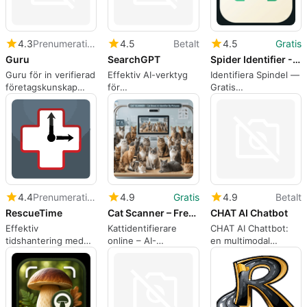
4.3
Prenumeration
4.5
Betalt
4.5
Gratis
Guru
SearchGPT
Spider Identifier - Free Insect identification App
Guru för in verifierad
Effektiv AI-verktyg
Identifiera Spindel —
företagskunskap
för
Gratis
direkt i arbetsflöden
spreadsheetgenerering
Spindelidentifieringsa
genom Bild
4.4
Prenumeration
4.9
Gratis
4.9
Betalt
RescueTime
Cat Scanner – Free Cat Breed Identifier App
CHAT AI Chatbot
Effektiv
Kattidentifierare
CHAT AI Chattbot:
tidshantering med
online – AI-
en multimodal
RescueTime
rasavläsare genom
assistent för
bilder
skrivande och
visuella