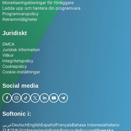
Monetiseringslösningar för förläggare
Ladda upp och hantera din programvara
Programvarupolicy
Reklammöjligheter
Juridiskt
DMCA
Juridisk information
Villkor
Integritetspolicy
Cookiepolicy
Cookie-inställningar
Social media
Softonic i:
عربي
Deutsch
English
Español
Français
Bahasa Indonesia
Italiano
日本語
한국어
Nederlands
Polski
Português
Русский
Svenska