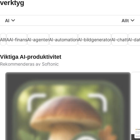
verktyg
AI
Allt
Allt
AAI-finans
AI-agenter
AI-automation
AI-bildgenerator
AI-chatt
AI-da
Viktiga AI-produktivitet
Rekommenderas av Softonic