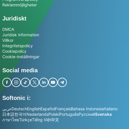
Reklammöjligheter
Juridiskt
DMCA
Juridisk information
Villkor
Integritetspolicy
Cookiepolicy
Cookie-inställningar
Social media
Softonic i:
عربي
Deutsch
English
Español
Français
Bahasa Indonesia
Italiano
日本語
한국어
Nederlands
Polski
Português
Русский
Svenska
ภาษาไทย
Türkçe
Tiếng Việt
中文