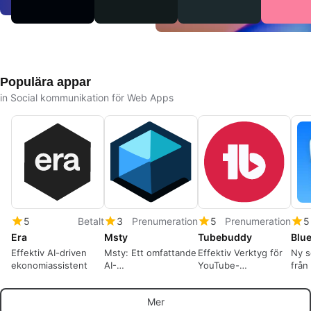
Populära appar
in Social kommunikation för Web Apps
5
Betalt
3
Prenumeration
5
Prenumeration
5
Era
Msty
Tubebuddy
Blue
Effektiv AI-driven
Msty: Ett omfattande
Effektiv Verktyg för
Ny s
ekonomiassistent
AI-
YouTube-
från
produktivitetsverktyg
kanalhantering
gru
Mer