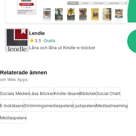
Lendle
3.5
Gratis
Låna och låna ut Kindle-e-böcker
Relaterade ämnen
om Web Apps
Sociala Medier
Läsa Böcker
Kindle-läsare
Bibliotek
Social Chatt
E-bokläsare
Strömningsmediaspelare
Ljudspelare
Mediastreaming
Mediaspelare