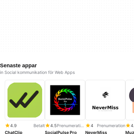
Senaste appar
in Social kommunikation för Web Apps
4.9
Betalt
4.5
Prenumeration
4
Prenumeration
4
ChatClip
SocialPulse Pro
NeverMiss
Muz