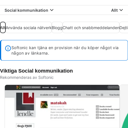
Social kommunikation
Allt
Allt
Använda sociala nätverk
Blogg
Chatt och snabbmeddelanden
Dejt
Softonic kan tjäna en provision när du köper något via
någon av länkarna.
Viktiga Social kommunikation
Rekommenderas av Softonic