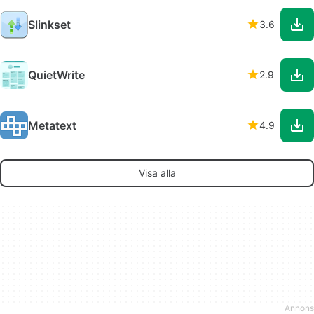
Slinkset
3.6
QuietWrite
2.9
Metatext
4.9
Visa alla