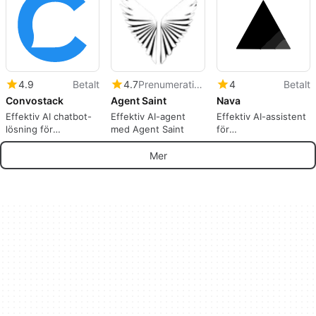
4.9
Betalt
4.7
Prenumeration
4
Betalt
Convostack
Agent Saint
Nava
Effektiv AI chatbot-
Effektiv AI-agent
Effektiv AI-assistent
lösning för
med Agent Saint
för
utvecklare
invandringsprocessen
Mer