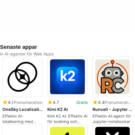
Senaste appar
in AI-agenter för Web Apps
4.1
Prenumeration
4.7
Gratis
4.4
Prenumeration
OneSky Localization Agent
Kimi K2 AI
Runcell - Jupyter AI Agent
Effektiv AI-
Kimi K2 AI: Effektiv AI
Effektiv AI-agent för
lokalisering med
för kodning och
Jupyter-notebookar
OneSky Localization
samtal
Agent