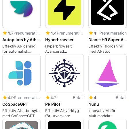
4.7
Prenumeration
4.4
Prenumeration
4
Prenumeration
Autopilots by Athena AI
Hyperbrowser
Diane: HR Super Agent by Lyzr
Effektiv AI-lösning
Hyperbrowser:
Effektiv HR-lösning
för automatisk
Avancerad
med AI-stöd
uppgiftsutförande
automatisering för
AI-applikationer
4.9
Prenumeration
4.2
Betalt
4
Betalt
CoSpaceGPT
PR Pilot
Nunu
Effektiv AI-arbetsyta
Effektiv AI-verktyg
Innovativ AI för
med CoSpaceGPT
för utvecklare
Multimodala
Spelagenter