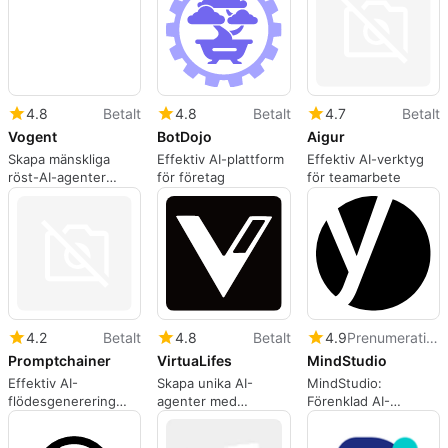
4.8
Betalt
4.8
Betalt
4.7
Betalt
BotDojo
Vogent
Aigur
Effektiv AI-plattform
Skapa mänskliga
Effektiv AI-verktyg
för företag
röst-AI-agenter
för teamarbete
enkelt
4.2
Betalt
4.8
Betalt
4.9
Prenumeration
Promptchainer
VirtuaLifes
MindStudio
Effektiv AI-
Skapa unika AI-
MindStudio:
flödesgenerering
agenter med
Förenklad AI-
med PromptChainer
VirtuaLifes
applikationsutveckling