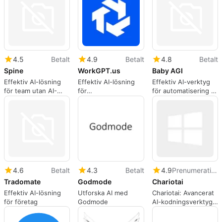
4.5
Betalt
4.9
Betalt
4.8
Betalt
Spine
WorkGPT.us
Baby AGI
Effektiv AI-lösning
Effektiv AI-lösning
Effektiv AI-verktyg
för team utan AI-
för
för automatisering av
expertis
arbetsproduktivitet
arbetsflöden
4.6
Betalt
4.3
Betalt
4.9
Prenumeration
Tradomate
Godmode
Chariotai
Effektiv AI-lösning
Utforska AI med
Chariotai: Avancerat
för företag
Godmode
AI-kodningsverktyg
för utvecklare