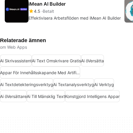
iMean AI Builder
4.5
Betalt
Effektivisera Arbetsflöden med iMean AI Builder
Relaterade ämnen
om Web Apps
Ai Skrivassistent
Ai Text Omskrivare Gratis
Ai öVersätta
Appar För Innehållsskapande Med Artificiell Intelligens
Ai Textdetekteringsverktyg
Ai Textanalysverktyg
Ai Verktyg
Ai öVersättare
Ai Till Mänsklig Text
Konstgjord Intelligens Appar