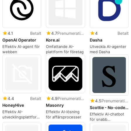
4.1
Betalt
4.7
Prenumeration
4
Betalt
OpenAI Operator
Kore.ai
Dasha
Effektiv AI-agent för
Omfattande AI-
Utveckla AI-agenter
webben
plattform för företag
med Dasha
4.4
Betalt
4.9
Prenumeration
4.5
Prenumeration
HoneyHive
Masonry
Scottie - No-code AI Agents
Effektiv AI-
Effektiv AI-lösning
Effektiv AI-chatbot
utvecklingsplattform
för affärsprocesser
för snabb
för företag
nyhetsläsning