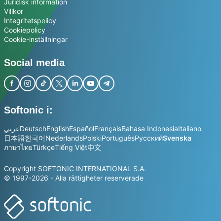
Juridisk information
Villkor
Integritetspolicy
Cookiepolicy
Cookie-inställningar
Social media
Softonic i:
عربي
Deutsch
English
Español
Français
Bahasa Indonesia
Italiano
日本語
한국어
Nederlands
Polski
Português
Русский
Svenska
ภาษาไทย
Türkçe
Tiếng Việt
中文
Copyright SOFTONIC INTERNATIONAL S.A.
© 1997-2026 - Alla rättigheter reserverade