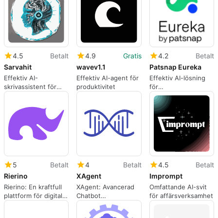
4.5
Betalt
4.9
Gratis
4.2
Betalt
Sarvahit
wavev1.1
Patsnap Eureka
Effektiv AI-
Effektiv AI-agent för
Effektiv AI-lösning
skrivassistent för
produktivitet
för
automatisering
innovationsarbete
5
Betalt
4
Betalt
4.5
Betalt
Rierino
XAgent
Imprompt
Rierino: En kraftfull
XAgent: Avancerad
Omfattande AI-svit
plattform för digitala
Chatbot
för affärsverksamhet
lösningar
Utvecklingsplattform