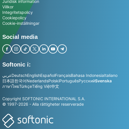
Juridisk information
Villkor
Integritetspolicy
Cookiepolicy
Cookie-inställningar
Social media
Softonic i:
عربي
Deutsch
English
Español
Français
Bahasa Indonesia
Italiano
日本語
한국어
Nederlands
Polski
Português
Русский
Svenska
ภาษาไทย
Türkçe
Tiếng Việt
中文
Copyright SOFTONIC INTERNATIONAL S.A.
© 1997-2026 - Alla rättigheter reserverade