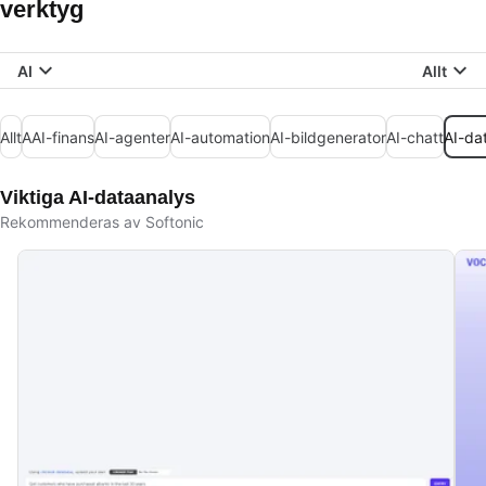
verktyg
AI
Allt
Allt
AAI-finans
AI-agenter
AI-automation
AI-bildgenerator
AI-chatt
AI-da
Viktiga AI-dataanalys
Rekommenderas av Softonic