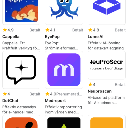
4.9
Betalt
4.1
Betalt
4.8
Betalt
Cappella
EyePop
Lume AI
Cappella: Ett
EyePop:
Effektiv AI-lösning
kraftfullt verktyg för
Strömlinjeformad
för datakartläggning
visuell datahantering
visuell
dataanalysplattform
4
Betalt
Neuproscan
4
Betalt
4.9
Prenumeration
AI-baserad plattform
DotChat
Medreport
för Alzheimers
Effektiv dataanalys
Effektiv rapportering
diagnos
för e-handel med
inom vården med
DotChat
MedReport