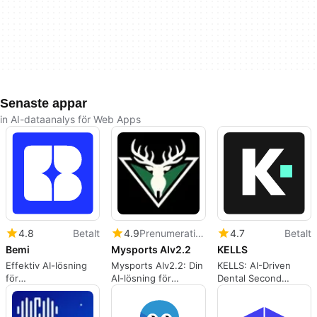
Senaste appar
in AI-dataanalys för Web Apps
4.8
Betalt
4.9
Prenumeration
4.7
Betalt
Bemi
Mysports AIv2.2
KELLS
Effektiv AI-lösning
Mysports AIv2.2: Din
KELLS: AI-Driven
för
AI-lösning för
Dental Second
databasövervakning
sportprognoser
Opinion Tool