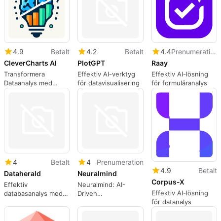
4.9
Betalt
4.2
Betalt
4.4
Prenumeration
CleverCharts AI
PlotGPT
Raay
Transformera
Effektiv AI-verktyg
Effektiv AI-lösning
Dataanalys med
för datavisualisering
för formuläranalys
CleverCharts AI
4
Betalt
4
Prenumeration
4.9
Betalt
Dataherald
Neuralmind
Corpus-X
Effektiv
Neuralmind: AI-
Effektiv AI-lösning
databasanalys med
Driven
för datanalys
Dataherald
Produktanalysverktyg