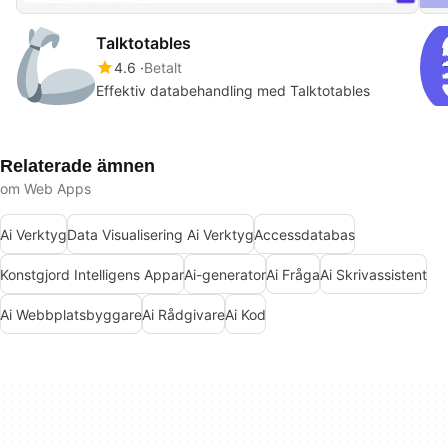
Talktotables
4.6
Betalt
Effektiv databehandling med Talktotables
Relaterade ämnen
om Web Apps
Ai Verktyg
Data Visualisering Ai Verktyg
Accessdatabas
Konstgjord Intelligens Appar
Ai-generator
Ai Fråga
Ai Skrivassistent
Ai Webbplatsbyggare
Ai Rådgivare
Ai Kod