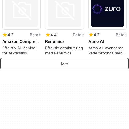
4.7
Betalt
4.4
Betalt
4.7
Betalt
Amazon Comprehend
Renumics
Atmo AI
Effektiv AI-lösning
Effektiv datakurering
Atmo AI: Avancerad
för textanalys
med Renumics
Väderprognos med
AI
Mer