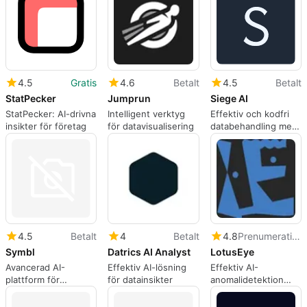
4.5
Gratis
4.6
Betalt
4.5
Betalt
StatPecker
Jumprun
Siege AI
StatPecker: AI-drivna
Intelligent verktyg
Effektiv och kodfri
insikter för företag
för datavisualisering
databehandling med
Siege AI
4.5
Betalt
4
Betalt
4.8
Prenumeration
Symbl
Datrics AI Analyst
LotusEye
Avancerad AI-
Effektiv AI-lösning
Effektiv AI-
plattform för
för datainsikter
anomalidetektion
konversationsanalys
med LotusEye