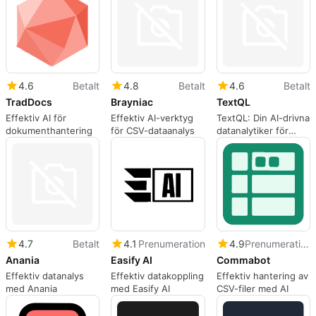
4.6
Betalt
4.8
Betalt
4.6
Betalt
TradDocs
Brayniac
TextQL
Effektiv AI för
Effektiv AI-verktyg
TextQL: Din AI-drivna
dokumenthantering
för CSV-dataanalys
datanalytiker för
företag
4.7
Betalt
4.1
Prenumeration
4.9
Prenumeration
Anania
Easify AI
Commabot
Effektiv datanalys
Effektiv datakoppling
Effektiv hantering av
med Anania
med Easify AI
CSV-filer med AI