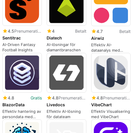
4.5
Prenumeration
4
Betalt
4.7
Betalt
Sentitrac
Diatech
Airwiz
AI-Driven Fantasy
AI-lösningar för
Effektiv AI-
Football Insights
diamantbranschen
dataanalys med
Airwiz
4.8
Gratis
4.8
Prenumeration
4.8
Prenumeration
BlazorData
Livedocs
VibeChart
Effektiv hantering av
Effektiv AI-lösning
Effektiv Visualisering
persondata med
för datateam
med VibeChart
BlazorData