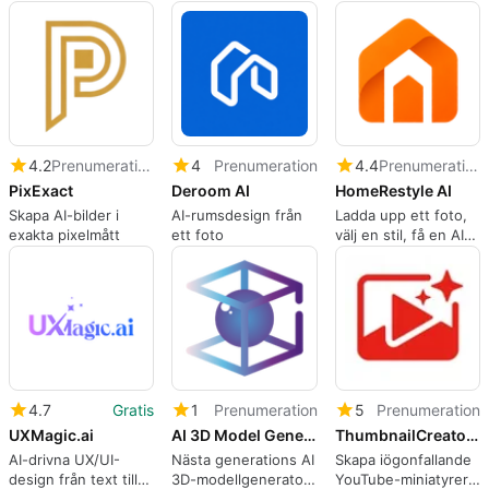
och Foton i Molnet
bildgenerering och
möbelhandlare
OpenAI-kompatibel
API-åtkomst med
ofiltrerade modeller
och ingen
datalagring av din
användning.
4.2
Prenumeration
4
Prenumeration
4.4
Prenumeration
PixExact
Deroom AI
HomeRestyle AI
Skapa AI-bilder i
AI-rumsdesign från
Ladda upp ett foto,
exakta pixelmått
ett foto
välj en stil, få en AI-
fotorealistisk
omdesign på några
sekunder.
4.7
Gratis
1
Prenumeration
5
Prenumeration
UXMagic.ai
AI 3D Model Generator
ThumbnailCreator.comv1.1
AI-drivna UX/UI-
Nästa generations AI
Skapa iögonfallande
design från text till
3D-modellgenerator
YouTube-miniatyrer