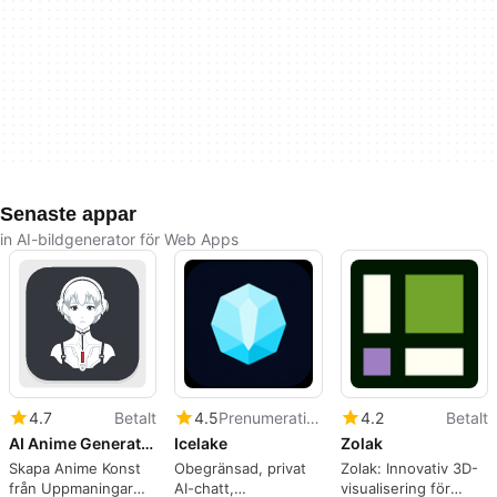
Senaste appar
in AI-bildgenerator för Web Apps
4.7
Betalt
4.5
Prenumeration
4.2
Betalt
AI Anime Generator Cloud
Icelake
Zolak
Skapa Anime Konst
Obegränsad, privat
Zolak: Innovativ 3D-
från Uppmaningar
AI-chatt,
visualisering för