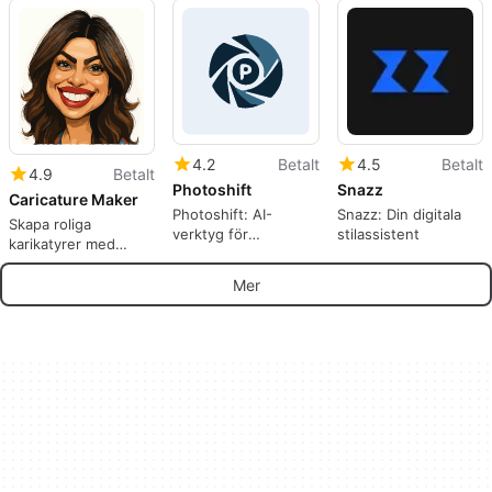
produktbilder och
innehåll
avatarer
4.2
Betalt
4.5
Betalt
4.9
Betalt
Photoshift
Snazz
Caricature Maker
Photoshift: AI-
Snazz: Din digitala
Skapa roliga
verktyg för
stilassistent
karikatyrer med
produktpresentation
Caricature Maker
Mer