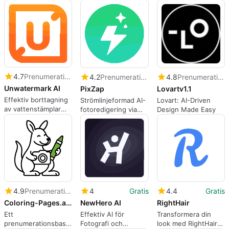
INLINER
ansträngning med
teknik
AI-teknik
4.7
Prenumeration
4.2
Prenumeration
4.8
Prenumeration
Unwatermark AI
PixZap
Lovartv1.1
Effektiv borttagning
Strömlinjeformad AI-
Lovart: AI-Driven
av vattenstämplar
fotoredigering via
Design Made Easy
med AI
WhatsApp
4.9
Prenumeration
4
Gratis
4.4
Gratis
Coloring-Pages.app
NewHero AI
RightHair
Ett
Effektiv AI för
Transformera din
prenumerationsbaserat
Fotografi och
look med RightHair