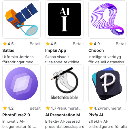
produktionsklara
– Skapa fantastiska
enkelt
skärmar
3D-modeller på
några sekunder
4.5
Betalt
4.5
Betalt
4.9
Betalt
Satlas
Implai App
Chooch
Utforska Jordens
Skapa visuellt
Intelligent verktyg
förändringar med
tilltalande textbilder
för visuell datanalys
Satlas
med Implai
4.2
Betalt
4.7
Prenumeration
4.2
Prenumeration
PhotoFuse2.0
AI Presentation Maker by SketchBubble
Pixfy AI
Innovativ AI-
Effektiv AI-baserad
Effektiv AI-
bildgenerator för
presentationsskapare
bildredigerare för alla