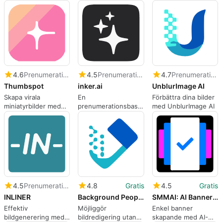
professionella
porträtt
4.6
Prenumeration
4.5
Prenumeration
4.7
Prenumeration
Thumbspot
inker.ai
UnblurImage AI
Skapa virala
En
Förbättra dina bilder
miniatyrbilder med
prenumerationsbaserad
med UnblurImage AI
Thumbspot
app för web appar,
av Mathilda Palmiero.
4.5
Prenumeration
4.8
Gratis
4.5
Gratis
INLINER
Background People Remover by Magic Eraser
SMMAI: AI Banner Maker
Effektiv
Möjliggör
Enkel banner
bildgenerering med
bildredigering utan
skapande med AI-