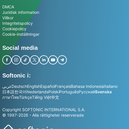
DMCA
Juridisk information
Villkor
Integritetspolicy
Cookiepolicy
Cookie-inställningar
Social media
Softonic i:
عربي
Deutsch
English
Español
Français
Bahasa Indonesia
Italiano
日本語
한국어
Nederlands
Polski
Português
Русский
Svenska
ภาษาไทย
Türkçe
Tiếng Việt
中文
Copyright SOFTONIC INTERNATIONAL S.A.
© 1997-2026 - Alla rättigheter reserverade