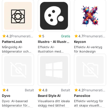
program för
Thumbnails
AI
webbappar, av Emma
Reynolds.
4.2
Prenumeration
5
Gratis
4.7
Prenumeration
PatternLook
Illustro - AI Illustration Generator
Keycon
Mångsidig AI-
Effektiv AI-
Effektiv AI-verktyg
bildgenerator och
illustration med
för ikondesign
redigerare
Illustro
4
Betalt
4.8
Betalt
4.2
Prenumeration
Dyvo
Beard Style AI
Panoslice
Dyvo: AI-baserad
Visualisera ditt ideala
Effektiv verktyg för
bildgenerator för
skägg med lätthet
att skapa visuellt