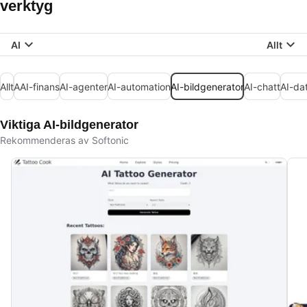
verktyg
AI
Allt
Allt
AAI-finans
AI-agenter
AI-automation
AI-bildgenerator
AI-chatt
AI-da
Viktiga AI-bildgenerator
Rekommenderas av Softonic