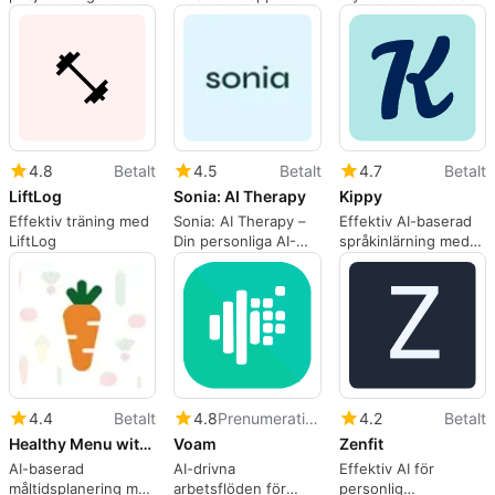
Amazon
webbappar, av
athelas.
4.8
Betalt
4.5
Betalt
4.7
Betalt
LiftLog
Sonia: AI Therapy
Kippy
Effektiv träning med
Sonia: AI Therapy –
Effektiv AI-baserad
LiftLog
Din personliga AI-
språkinlärning med
terapeut
Kippy
4.4
Betalt
4.8
Prenumeration
4.2
Betalt
Healthy Menu with AI GPT
Voam
Zenfit
AI-baserad
AI-drivna
Effektiv AI för
måltidsplanering med
arbetsflöden för
personlig