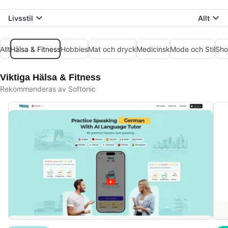
Livsstil
Allt
Allt
Hälsa & Fitness
Hobbies
Mat och dryck
Medicinsk
Mode och Stil
Sho
Viktiga Hälsa & Fitness
Rekommenderas av Softonic