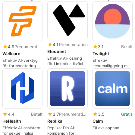
Healthy Menu
ökad produktivitet
styrketräning
4.1
Prenumeration
4.9
Prenumeration
3.1
Betalt
Eloquent
Wellcare
Twilight
Effektiv AI-lösning
Effektiv AI-verktyg
Effektiv
för LinkedIn-tillväxt
för formhantering
schemaläggning med
Twilight
4.4
Betalt
3.7
Prenumeration
3.5
Gratis
HeHealth
Replika
Calm
Effektiv AI-assistent
Replika: Din AI-
Få avslappnad
för sexuell hälsa
kompanjon för