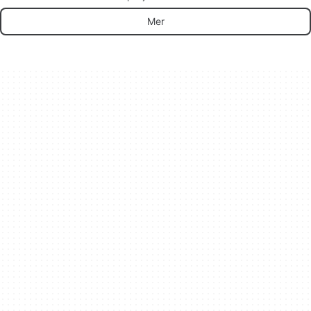
empatisk
konversation
Mer