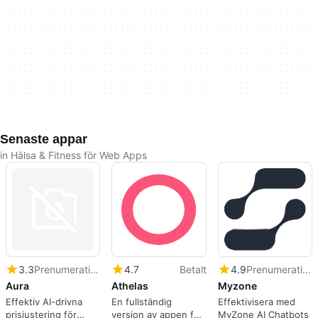
Senaste appar
in Hälsa & Fitness för Web Apps
3.3
Prenumeration
4.7
Betalt
4.9
Prenumeration
Aura
Athelas
Myzone
Effektiv AI-drivna
En fullständig
Effektivisera med
prisjustering för
version av appen för
MyZone AI Chatbots