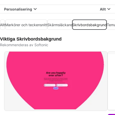
Personalisering
Allt
Allt
Markörer och teckensnitt
Skärmsläckare
Skrivbordsbakgrund
Tem
Viktiga Skrivbordsbakgrund
Rekommenderas av Softonic