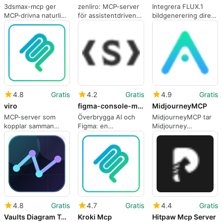
3dsmax-mcp ger
zenliro: MCP-server
Integrera FLUX.1
MCP-drivna naturliga
för assistentdriven
bildgenerering direkt
språkstyrning till 3ds
AI-bildskapande
i MCP
Max
chattarbetsflöden
4.8
Gratis
4.2
Gratis
4.9
Gratis
viro
figma-console-mcp
MidjourneyMCP
MCP-server som
Överbrygga AI och
MidjourneyMCP tar
kopplar samman
Figma: en
Midjourney
konversationsagenter
utvecklarinriktad
bildverktyg in i MCP
med
MCP-server
chattarbetsflöden
bildgenereringsbakändar
4.8
Gratis
4.7
Gratis
4.4
Gratis
Vaults Diagram Tools
Kroki Mcp
Hitpaw Mcp Server