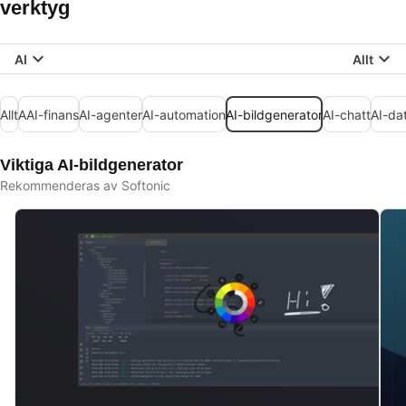
verktyg
AI
Allt
Allt
AAI-finans
AI-agenter
AI-automation
AI-bildgenerator
AI-chatt
AI-da
Viktiga AI-bildgenerator
Rekommenderas av Softonic