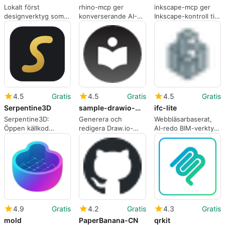
Lokalt först
rhino-mcp ger
inkscape-mcp ger
designverktyg som
konverserande AI-
Inkscape-kontroll till
låter AI redigera
kontroll till Rhino 3D-
AI-agenter via MCP-
inhemska UI-lager
arbetsflöden
protokollet
4.5
Gratis
4.5
Gratis
4.5
Gratis
Serpentine3D
sample-drawio-mcp
ifc-lite
Serpentine3D:
Generera och
Webbläsarbaserat,
Öppen källkod
redigera Draw.io-
AI-redo BIM-verktyg
NURBS-modellerare
diagram från
för webbaserade
med AI för Linux
naturligt språk lokalt
modellarbetsflöden
4.9
Gratis
4.2
Gratis
4.3
Gratis
mold
PaperBanana-CN
qrkit