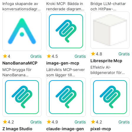
Infoga skapande av
Kroki MCP: Bädda in
Bridge LLM-chattar
konversationsdiagram
renderade diagram
och HitPaw-
inuti AI-chattar
direkt i AI-
bildverktyg med
arbetsflöden
MCP-server
4.8
Gratis
4
Gratis
4.5
Gratis
Libresprite Mcp
NanoBananaMCP
image-gen-mcp
Effektiv AI-
MCP-brygga för
Lättvikts MCP-server
bildgenerator för
NanoBanana
som lägger till
pixelkonst
bildgenerering inuti
bildgenerering i
AI-assistenter
chatten
4.2
Gratis
4.9
Gratis
4.2
Gratis
Z Image Studio
claude-image-gen
pixel-mcp