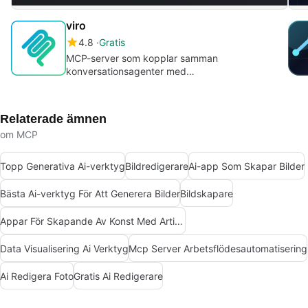
viro
4.8
Gratis
MCP-server som kopplar samman
konversationsagenter med
bildgenereringsbakändar
Relaterade ämnen
om MCP
Topp Generativa Ai-verktyg
Bildredigerare
Ai-app Som Skapar Bilder
Bästa Ai-verktyg För Att Generera Bilder
Bildskapare
Appar För Skapande Av Konst Med Artificiell Intelligens
Data Visualisering Ai Verktyg
Mcp Server Arbetsflödesautomatisering
Ai Redigera Foto
Gratis Ai Redigerare