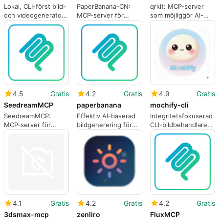
Lokal, CLI-först bild-
PaperBanana-CN:
qrkit: MCP-server
och videogenerator
MCP-server för
som möjliggör AI-
för
akademisk
drivna QR-
utvecklararbetsflöden
figurgenerering och
kodsgenerering
redigering
4.5
Gratis
4.2
Gratis
4.9
Gratis
SeedreamMCP
paperbanana
mochify-cli
SeedreamMCP:
Effektiv AI-baserad
Integritetsfokuserad
MCP-server för
bildgenerering för
CLI-bildbehandlare
bildgenerering och
akademiker
för utvecklar- och
redigering i chatt
agentarbetsflöden
4.1
Gratis
4.2
Gratis
4.2
Gratis
3dsmax-mcp
zenliro
FluxMCP