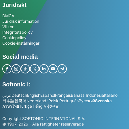
Juridiskt
DMCA
Juridisk information
Villkor
Integritetspolicy
Cookiepolicy
Cookie-inställningar
Social media
Softonic i:
عربي
Deutsch
English
Español
Français
Bahasa Indonesia
Italiano
日本語
한국어
Nederlands
Polski
Português
Русский
Svenska
ภาษาไทย
Türkçe
Tiếng Việt
中文
Copyright SOFTONIC INTERNATIONAL S.A.
© 1997-2026 - Alla rättigheter reserverade