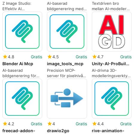
Z Image Studio:
AI-baserad
Textdriven bro
Effektiv AI
bildgenerering med
mellan AI-modeller
Bildgenerator
Claude Skill
och professionell
pixelkonst
4.8
Gratis
4.5
Gratis
4.7
Gratis
Blender Ai Mcp
image_tools_mcp
Unity-AI-ProBuilder
AI-baserad
Precision MCP-
AI-drivna 3D-
bildgenerering för
server för pixelnivå
modelleringsverktyg
Blender
bilddata och OCR
för Unity
4.2
Gratis
4
Gratis
4.4
Gratis
freecad-addon-
drawio2go
rive-animation-