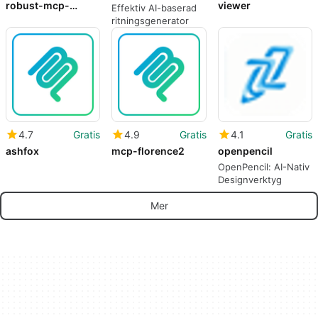
robust-mcp-
viewer
Effektiv AI-baserad
server
ritningsgenerator
4.7
Gratis
4.9
Gratis
4.1
Gratis
ashfox
mcp-florence2
openpencil
OpenPencil: AI-Nativ
Designverktyg
Mer