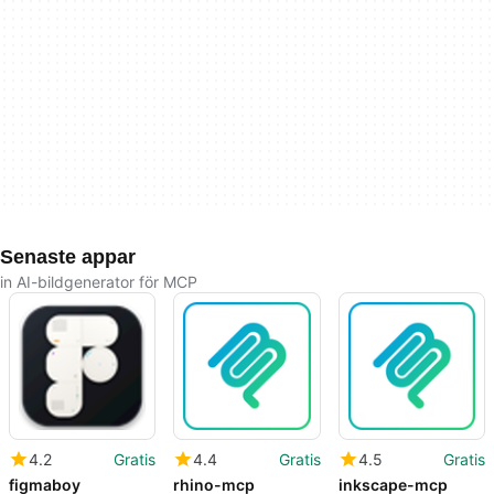
Senaste appar
in AI-bildgenerator för MCP
4.2
Gratis
4.4
Gratis
4.5
Gratis
figmaboy
rhino-mcp
inkscape-mcp