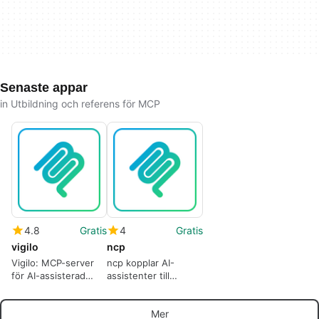
Senaste appar
in Utbildning och referens för MCP
4.8
Gratis
4
Gratis
vigilo
ncp
Vigilo: MCP-server
ncp kopplar AI-
för AI-assisterad
assistenter till
lokalisering och
Node.js-
nyckelhantering
paketekosystemet
Mer