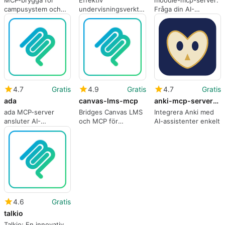
campusystem och
undervisningsverktyg
Fråga din AI-
AI-assistenter vid
för lärare
assistent om
Tübingen
Moodle-kurser och
betyg
4.7
Gratis
4.9
Gratis
4.7
Gratis
ada
canvas-lms-mcp
anki-mcp-server-addon
ada MCP-server
Bridges Canvas LMS
Integrera Anki med
ansluter AI-
och MCP för
AI-assistenter enkelt
assistenter till Ada
konversativ
kodbaser
kurskontext
4.6
Gratis
talkio
Talkio: En innovativ