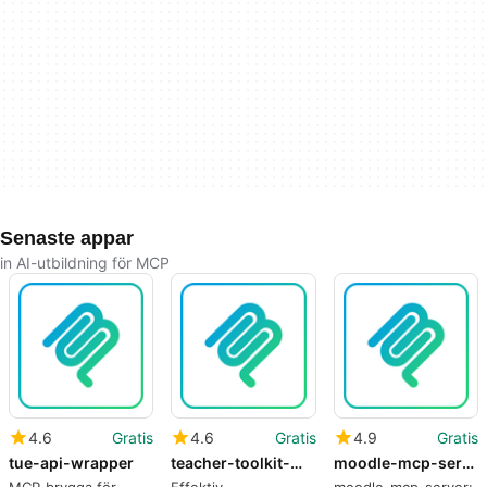
Senaste appar
in AI-utbildning för MCP
4.6
Gratis
4.6
Gratis
4.9
Gratis
tue-api-wrapper
teacher-toolkit-mcp
moodle-mcp-server
MCP-brygga för
Effektiv
moodle-mcp-server: