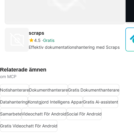
scraps
4.5
Gratis
Effektiv dokumentationshantering med Scraps
Relaterade ämnen
om MCP
Notishanterare
Dokumenthanterare
Gratis Dokumenthanterare
Datahantering
Konstgjord Intelligens Appar
Gratis Ai-assistent
Samarbete
Videochatt För Android
Social För Android
Gratis Videochatt För Android