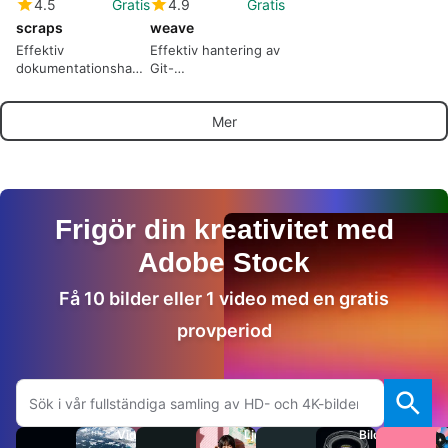
4.5
Gratis
4.9
Gratis
scraps
weave
Effektiv
Effektiv hantering av
dokumentationshantering
Git-
med Scraps
sammanslagningar
Mer
Frigör din kreativitet med
Adobe Stock
Få 10 bilder eller 1 video med en gratis
provperiod
Sök på Adobe.com
Videor
Ljud
Bilder